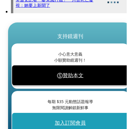
視：她要上新聞了
支持鏡週刊
小心意大意義
小額贊助鏡週刊！
贊助本文
每期 $
35
元動態話題報導
無限閱讀解鎖新鮮事
加入訂閱會員