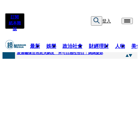
訂閱
登入
紙本雜
誌
最新
娛樂
政治社會
財經理財
人物
美
快訊
凌晨曬懷念照惹哭網友 米可白感性告白：媽媽愛妳
快訊
酸民質疑民進黨「是不是有她裸照？」 黃智賢3點回嗆獲網友讚爆
快訊
姜厚任「老牛找到嫩草」再談小24歲女友 揭七世情緣駁拐坑、暈船破財