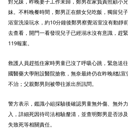
對兄妹，昨晚妻子工作未歸，鄭男在家負責照顧小兄
妹。不料晚餐時間，鄭男正在餵女兒吃飯，獨留兒子
浴室洗澡玩水，約10分鐘後鄭男察覺浴室沒有動靜前
去查看，開門一看發現兒子已經溺水沒有意識，趕緊
119報案。
救護人員趕抵住家時男童已沒了呼吸心跳，緊急送往
國醫藥大學附設醫院搶救，無奈最終仍在昨晚8點宣
不治；父親鄭男則被帶往派出所訊問。
警方表示，鑑識小組採驗後確認男童無外傷、無外力
入，詳細死因待司法相驗釐清，並查明鄭男是否涉及
失致死等相關責任。