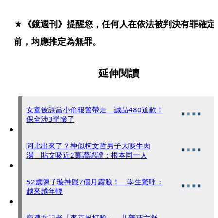
★《鏡週刊》提醒您，任何人在依法被判決有罪確定
前，均應推定為無罪。
延伸閱讀
女童被誤當小偷報警帶走 誠品480道歉！
保全涉3罪慘了
阿北出來了？神似柯文哲男子大啖牛肉
湯 貼文吸近2萬讚認證：根本同一人
52歲陳子璇神隱7個月露臉！ 學生驚呼：
越來越年輕
突遭女記者「麥克風打臉」 川普死亡凝