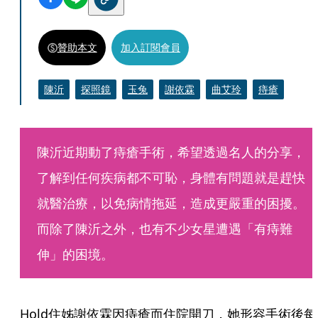
贊助本文
加入訂閱會員
陳沂
探照鏡
玉兔
謝依霖
曲艾玲
痔瘡
陳沂近期動了痔瘡手術，希望透過名人的分享，
了解到任何疾病都不可恥，身體有問題就是趕快
就醫治療，以免病情拖延，造成更嚴重的困擾。
而除了陳沂之外，也有不少女星遭遇「有痔難
伸」的困境。
Hold住姊謝依霖因痔瘡而住院開刀，她形容手術後每