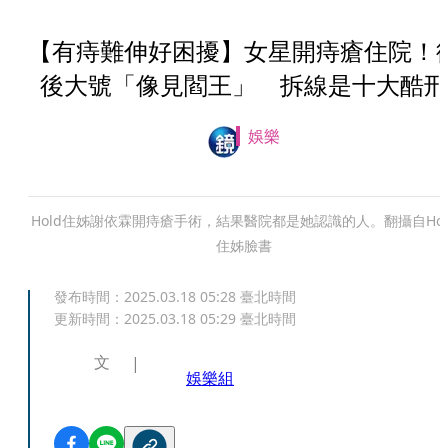
【有痔難伸好困擾】女星開痔瘡住院！
後大號「像見閻王」 拆線是十大酷刑
娛樂
Hold住姊謝依霖開痔瘡手術，結果醫院都是她認識的人。翻攝自Hol
住姊臉書
發布時間：
2025.03.18 05:28
臺北時間
更新時間：
2025.03.18 05:29
臺北時間
文
娛樂組