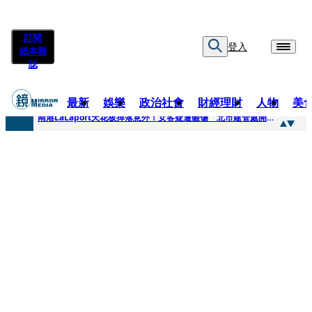
訂閱
登入
紙本雜
誌
最新
娛樂
政治社會
財經理財
人物
美
快訊
南港LaLaport天花板掉落意外！女客疑遭砸傷 北市建管處開罰30萬
快訊
川普又出招！多晶矽產品課15%關稅12月生效 經濟部回應了
快訊
美伊衝突要注意！ 台塑四寶7月營收齊揚股價抗跌