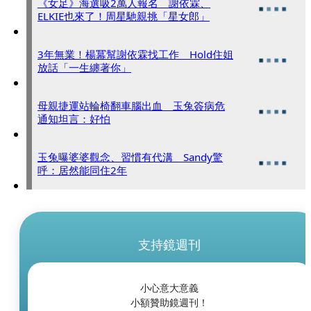
《女足》海選吸2萬人報名 謝依霖、
ELKIE也來了！周星馳親挑「星女郎」
3年無業！楊冪幫謝依霖找工作 Hold住姐
放話「一生纏著你」
母親捷運站輪椅翻車腦出血 玉兔簽病危
通知坦言：好怕
玉兔曝婆婆觀念、習慣有代溝 Sandy驚
呼：居然能同住2年
支持鏡週刊
小心意大意義
小額贊助鏡週刊！