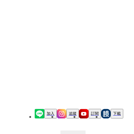
加入
追蹤
訂閱
下載