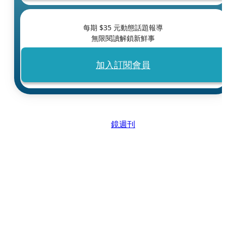
每期 $
35
元動態話題報導
無限閱讀解鎖新鮮事
加入訂閱會員
鏡週刊