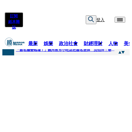
訂閱
登入
紙本雜
誌
最新
娛樂
政治社會
財經理財
人物
美
快訊
「簽名牆變戰場！」饒河夜市小吃店把簽名塗掉 沈伯洋：舉雙手贊成
快訊
抛「雙AI」施政藍圖！徐欣瑩宣示無縫接軌楊文科 延續五支箭與十大交通建設
快訊
翻拍雄二飛彈密件給中共女特工 海峰士兵認罪減刑判2年7月