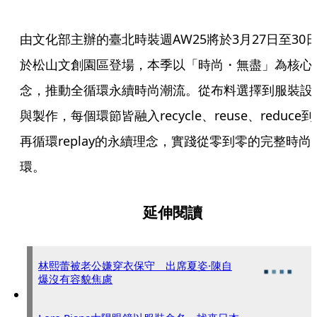
由文化部主辦的臺北時裝週AW25將於3月27日至30
於松山文創園區登場，本季以「時尚・無盡」為核心
念，推動全循環永續時尚潮流。從布料選擇到服裝設
與製作，每個環節皆融入recycle、reuse、reduce到
再循環replay的永續理念，實踐從零到零的完整時尚
環。
延伸閱讀
林熙蕾被老公嫌穿衣保守 出席夏姿·陳自
爆沒有容貌焦慮