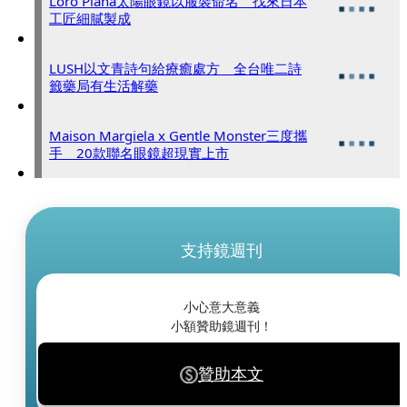
Loro Piana太陽眼鏡以服裝命名 找來日本
工匠細膩製成
LUSH以文青詩句給療癒處方 全台唯二詩
籤藥局有生活解藥
Maison Margiela x Gentle Monster三度攜
手 20款聯名眼鏡超現實上市
支持鏡週刊
小心意大意義
小額贊助鏡週刊！
贊助本文