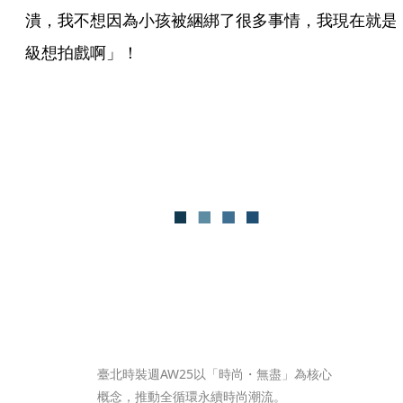
潰，我不想因為小孩被綑綁了很多事情，我現在就是
級想拍戲啊」！
臺北時裝週AW25以「時尚・無盡」為核心
概念，推動全循環永續時尚潮流。