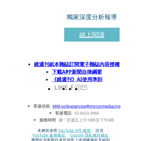
獨家深度分析報導
線上閱讀
鏡週刊紙本雜誌
訂閱電子雜誌
內容授權
下載APP
新聞自律綱要
《鏡週刊》AI使用準則
客服信箱
MM-onlineservice@mirrormedia.mg
客服電話
02-6633-3966
服務時間
週一至週五上午10時至下午6時
本網頁使用
YouTube API 服務
， 詳見
YouTube 服務條款
、
Google 隱私權與條款
瀏覽此頁面即代表您同意上述授權條款及細則