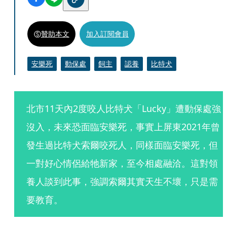
贊助本文
加入訂閱會員
安樂死
動保處
飼主
認養
比特犬
北市11天內2度咬人比特犬「Lucky」遭動保處強
沒入，未來恐面臨安樂死，事實上屏東2021年曾
發生過比特犬索爾咬死人，同樣面臨安樂死，但
一對好心情侶給牠新家，至今相處融洽。這對領
養人談到此事，強調索爾其實天生不壞，只是需
要教育。