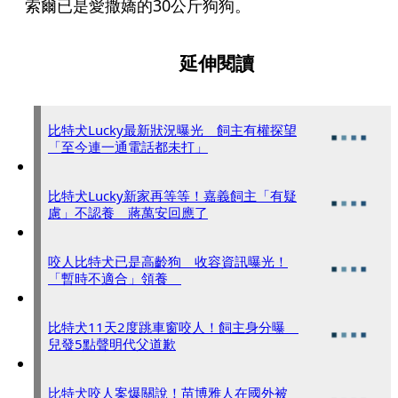
索爾已是愛撒嬌的30公斤狗狗。
延伸閱讀
比特犬Lucky最新狀況曝光 飼主有權探望
「至今連一通電話都未打」
比特犬Lucky新家再等等！嘉義飼主「有疑
慮」不認養 蔣萬安回應了
咬人比特犬已是高齡狗 收容資訊曝光！
「暫時不適合」領養
比特犬11天2度跳車窗咬人！飼主身分曝
兒發5點聲明代父道歉
比特犬咬人案爆關說！苗博雅人在國外被