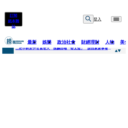
訂閱
登入
紙本雜
誌
最新
娛樂
政治社會
財經理財
人物
美
快訊
二把手終於升官當老大 孫鵬自嘲「命太短」 談自家家事看超開：誰家鍋底沒灰塵
快訊
蔡英文做2件事「嚇壞一堆人」 黃暐瀚分析台東戰況：變成五五波
快訊
未禮讓行人罰6000元沒繳 租車公司竟爆欠235萬公法債務！負責人急出面