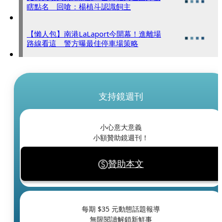
瞎點名 回嗆：楊植斗認識飼主
【懶人包】南港LaLaport今開幕！進離場
路線看這 警方曝最佳停車場策略
支持鏡週刊
小心意大意義
小額贊助鏡週刊！
贊助本文
每期 $
35
元動態話題報導
無限閱讀解鎖新鮮事