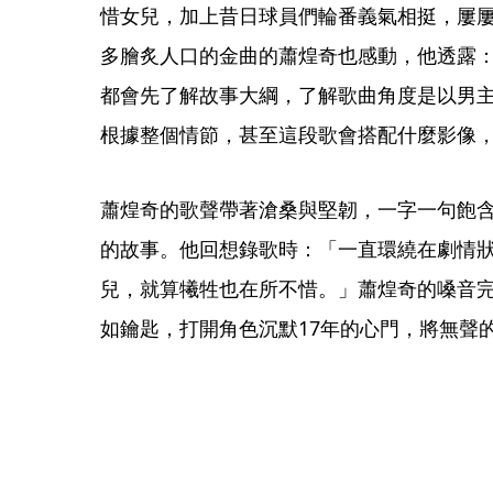
惜女兒，加上昔日球員們輪番義氣相挺，屢
多膾炙人口的金曲的蕭煌奇也感動，他透露
都會先了解故事大綱，了解歌曲角度是以男
根據整個情節，甚至這段歌會搭配什麼影像
蕭煌奇的歌聲帶著滄桑與堅韌，一字一句飽
的故事。他回想錄歌時：「一直環繞在劇情
兒，就算犧牲也在所不惜。」蕭煌奇的嗓音
如鑰匙，打開角色沉默17年的心門，將無聲