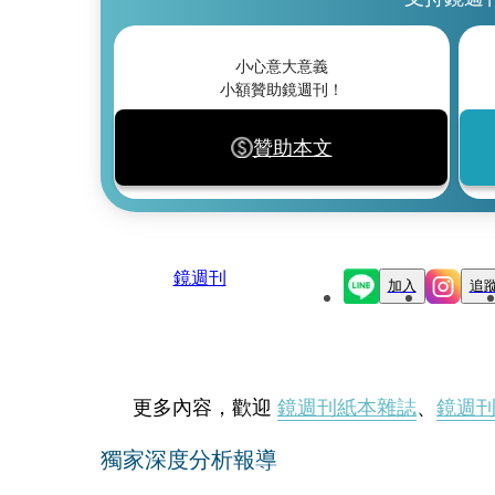
小心意大意義
小額贊助鏡週刊！
贊助本文
鏡週刊
加入
追
更多內容，歡迎
鏡週刊紙本雜誌
、
鏡週
獨家深度分析報導