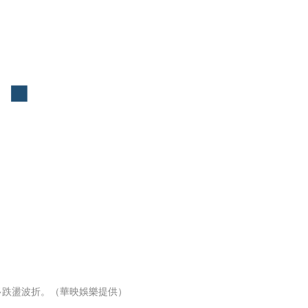
多跌盪波折。（華映娛樂提供）