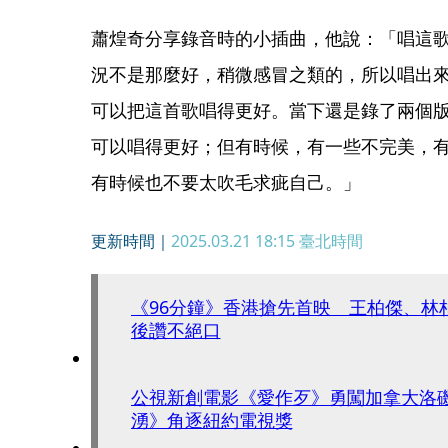
蕭煌奇分享錄音時的小插曲，他說：「唱這
況不是那麼好，稍微感冒之類的，所以唱出
可以把這首歌唱得更好。當下還是錄了兩個
可以唱得更好；但有時候，有一些不完美，
有時候也不要太吹毛求疵自己。」
更新時間｜
2025.03.21 18:15
臺北時間
《96分鐘》香港搶先首映 王柏傑、林
後讚不絕口
公視新創電影《愛作歹》勇闖加拿大洛
湧》角逐紐約電視獎