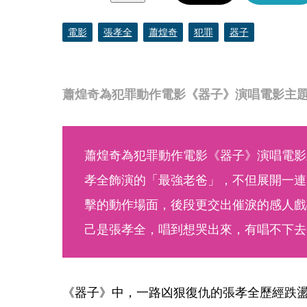
電影
張孝全
蕭煌奇
犯罪
器子
蕭煌奇為犯罪動作電影《器子》演唱電影主
蕭煌奇為犯罪動作電影《器子》演唱電影
孝全飾演的「最強老爸」，不但展開一連
擊的動作場面，後段更交出催淚的感人戲
己是張孝全，唱到想哭出來，有唱不下去
《器子》中，一路凶狠復仇的張孝全歷經跌