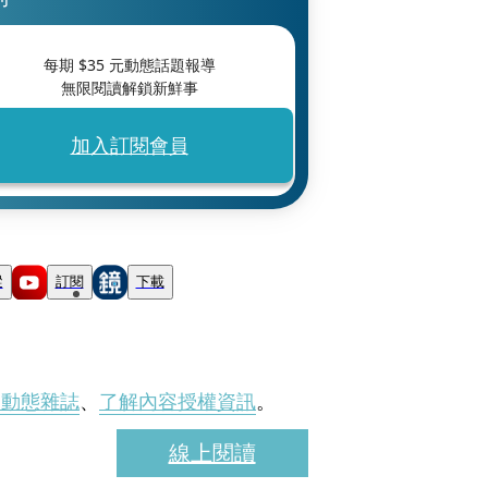
每期 $
35
元動態話題報導
無限閱讀解鎖新鮮事
加入訂閱會員
蹤
訂閱
下載
刊動態雜誌
、
了解內容授權資訊
。
線上閱讀