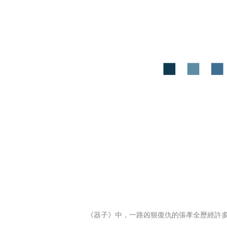
《器子》中，一路凶狠復仇的張孝全歷經許