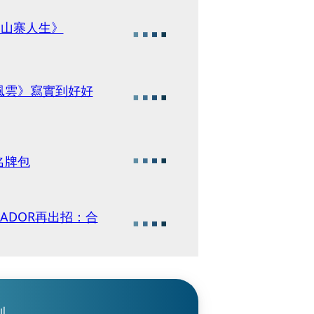
《山寨人生》
風雲》寫實到好好
名牌包
ADOR再出招：合
刊