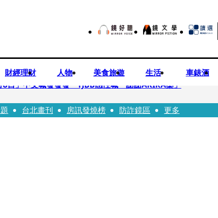
財經理財
人物
美食旅遊
生活
車錶酒
月8日」中文喊發發發 TJBB感性喊「謝謝AKIRA桑」
話題
台北畫刊
房訊發燒榜
防詐鏡區
更多
律師列3款嗆：陳時中唯一擋的叫科興
低谷 「遭親弟賞巴掌、父親出軌自己閨密」辛酸人生曝光