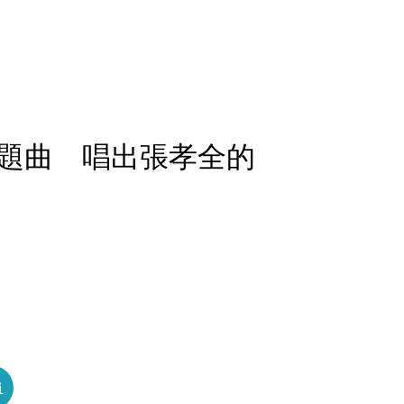
題曲 唱出張孝全的
員