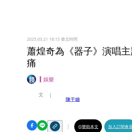
2025.03.21 18:15
臺北時間
蕭煌奇為《器子》演唱主
痛
娛樂
文
陳于嬙
贊助本文
加入訂閱會