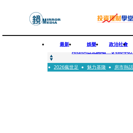
最新
娛樂
政治社會
快訊
AKIRA台北開唱「令和8年8
2026瘋世足
快訊
魅力基隆
房市熱
台灣新冠期間沒疫苗可打？ 
快訊
沉寂12年…鐵肺歌后遇人生