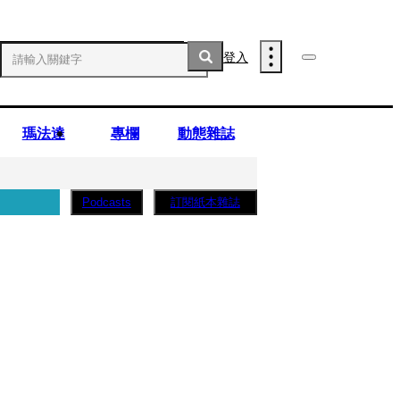
登入
瑪法達
專欄
動態雜誌
訂閱紙本雜誌
Podcasts