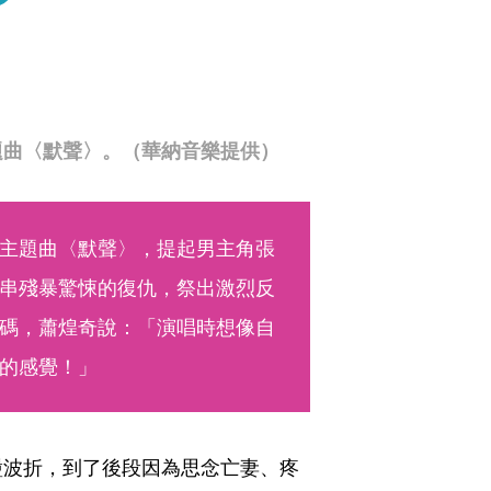
題曲〈默聲〉。（華納音樂提供）
主題曲〈默聲〉，提起男主角張
串殘暴驚悚的復仇，祭出激烈反
碼，蕭煌奇說：「演唱時想像自
的感覺！」
盪波折，到了後段因為思念亡妻、疼