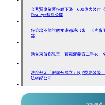
金秀賢事業運持續下墜 600億大製作
Disney+暫緩公開
好萊塢不能說的祕密都演出來 《片廠
笑
助台東偏鄉兒童 蔡麗娜義賣二手衣、
法院裁定「假處分成立」NJZ委屈發聲 
法經紀公司
支持鏡週