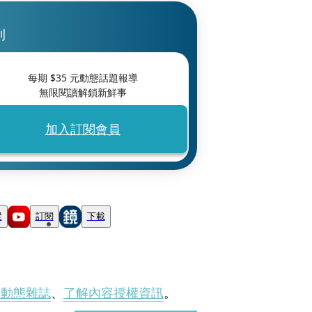
刊
每期 $
35
元動態話題報導
無限閱讀解鎖新鮮事
加入訂閱會員
蹤
訂閱
下載
刊動態雜誌
、
了解內容授權資訊
。