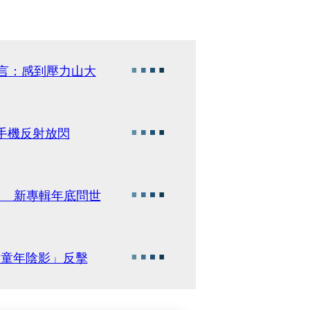
坦言：感到壓力山大
靠手機反射放閃
U〉 新專輯年底問世
「童年陰影」反擊