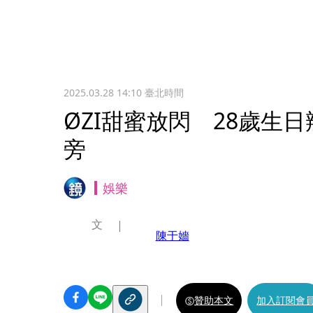
2025.03.28 14:10
臺北時間
ØZI甜蜜放閃 28歲生日
旁
娛樂
文
陳于嬙
贊助本文
加入訂閱會