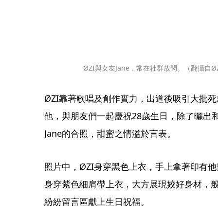
ØZI與女友Jane，常在社群放閃。（翻攝自ØZI
ØZI靠著歌唱及創作實力，出道後吸引大批
他，與朋友們一起慶祝28歲生日，除了曬出
Jane的合照，甜蜜之情溢於言表。
照片中，ØZI身穿黑色上衣，手上拿著印有
身穿紫色細肩帶上衣，大方展現姣好身材，
紛紛留言區獻上生日祝福。