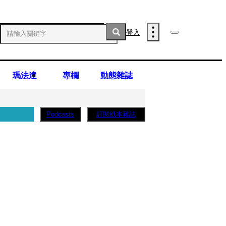
登入
瑪法達
專欄
動態雜誌
訂閱紙本雜誌
Podcasts