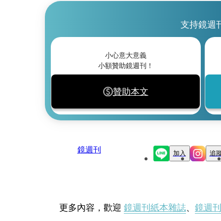
支持鏡週
小心意大意義
小額贊助鏡週刊！
贊助本文
鏡週刊
加入
追
更多內容，歡迎
鏡週刊紙本雜誌
、
鏡週