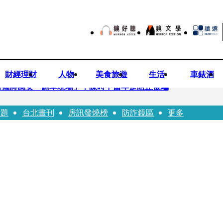
財經理財
人物
美食旅遊
生活
車錶酒
 醫揭蔣萬安「翻車現場」：陳時中當年是阻止被騙
話題
台北畫刊
房訊發燒榜
防詐鏡區
更多
歉？ 蔣萬安嗆：當時政府買夠疫苗民間就不用採購
20業配 Joeman幫算「買房頭期款」驚喊：換作我也想離職