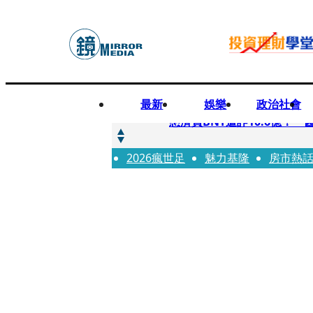
最新
娛樂
政治社會
快訊
慈濟買BNT遭詐10.6億！
2026瘋世足
快訊
魅力基隆
房市熱
慈濟挨詐十億／跟陳時中道
快訊
員工建文陪睡機場爆紅！狂接