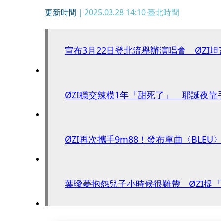
更新時間｜
2025.03.28 14:10
臺北時間
宣布3月22日登北流舉辦演唱會 ØZI
ØZI穩交辣模1年「甜死了」 耶誕夜
ØZI再次攜手9m88！發布單曲〈BLE
葉璦菱抱怨兒子小時候很難帶 ØZI提