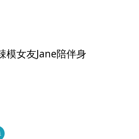
辣模女友Jane陪伴身
員