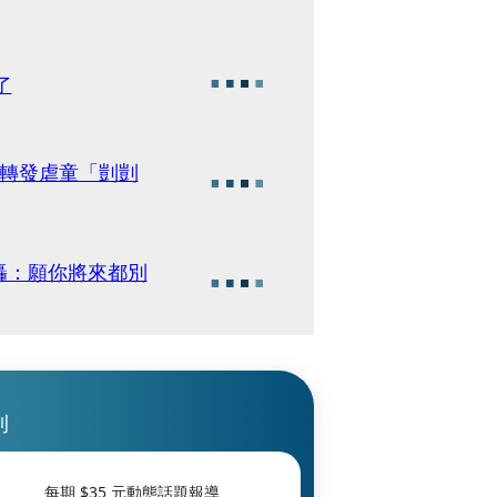
了
突轉發虐童「剴剴
轟：願你將來都別
刊
每期 $
35
元動態話題報導