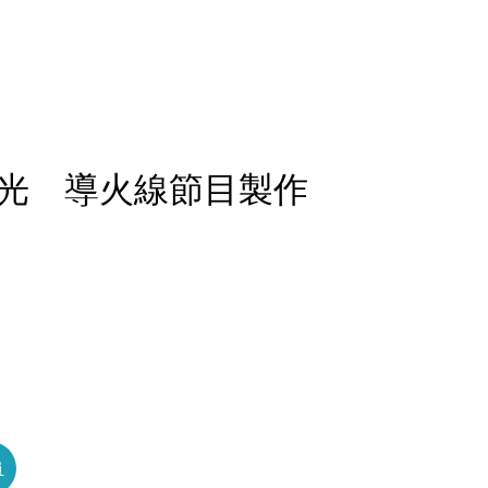
光 導火線節目製作
員