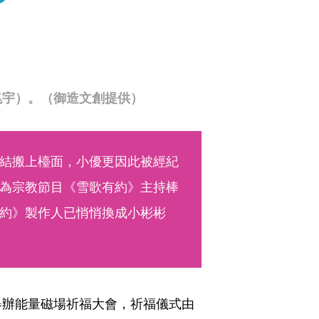
兆宇）。（御造文創提供）
結搬上檯面，小優更因此被經紀
為宗教節目《雪歌有約》主持棒
約》製作人已悄悄換成小彬彬
舉辦能量磁場祈福大會，祈福儀式由