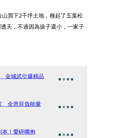
金山買下2千坪土地，種起了五葉松
層透天，不過因為孩子還小，一家子
身 金城武引爆精品
常 全恩菲負能量
劇本！愛碎嘴抱