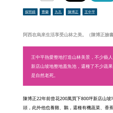
探照鏡
曹蘭
九孔
陳博正
王中平
阿西在烏來生活享受山林之美。（陳博正臉
王中平熱愛整地打造山林美景，不少藝人
新店山坡地整地蓋魚池，還種了不少蔬果
是自然老死。
陳博正22年前曾花200萬買下800坪新店
頭，此外他也養雞、鵝，還種有機蔬菜、香