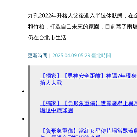
九孔2022年升格人父後進入半退休狀態，在
和竹柏，打造自己未來的家園，目前蓋了兩
仍在台北市生活。
更新時間｜
2025.04.09 05:29
臺北時間
【獨家】【男神安全距離】神隱7年現
搶人大戰
【獨家】【負形象重傷】遭霸凌舉止異
嚇退中職球團
【負形象重傷】當紅女星傳片場當眾蓋