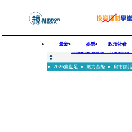
最新
娛樂
政治社會
快訊
白海豚颱風來襲 台北市水門
2026瘋世足
快訊
魅力基隆
房市熱
AKIRA台北唱到一半突收兒
快訊
獨家／TWICE Mina一進