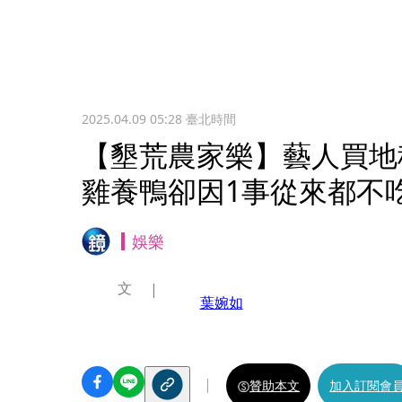
2025.04.09 05:28
臺北時間
【墾荒農家樂】藝人買地
雞養鴨卻因1事從來都不
娛樂
文
葉婉如
贊助本文
加入訂閱會