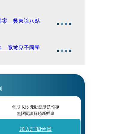
陸案 吳東諺八點
多 竟被兒子同學
刊
每期 $
35
元動態話題報導
無限閱讀解鎖新鮮事
加入訂閱會員