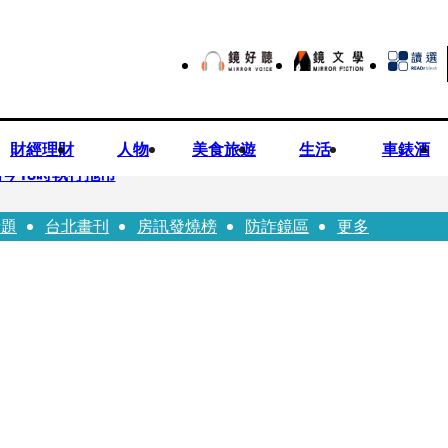
財經理財
人物
美食旅遊
生活
車錶酒
今18時執行拖吊
話題
台北畫刊
房訊發燒榜
防詐鏡區
更多
子告白「爸爸I LOVE YOU」 驚喜林志玲同步曝光父親節「披
華山「天空秒變臉」！ONCE狂風暴雨死守 畫面曝光2.5萬人笑翻