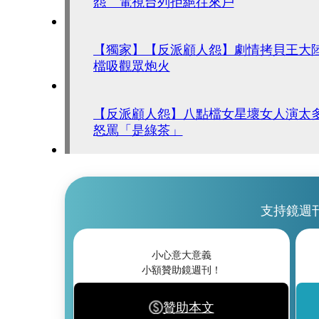
怨 電視台列拒絕往來戶
【獨家】【反派顧人怨】劇情拷貝王大
檔吸觀眾炮火
【反派顧人怨】八點檔女星壞女人演太
怒罵「是綠茶」
支持鏡週
小心意大意義
小額贊助鏡週刊！
贊助本文