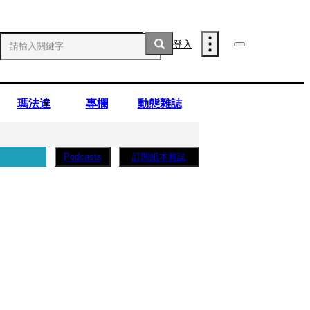
登入
瑪法達
專欄
動態雜誌
訂閱紙本雜誌
Podcasts
薩蛋糕」