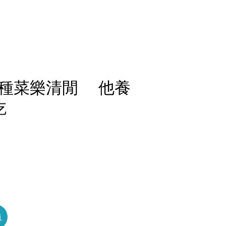
種菜樂清閒 他養
吃
員