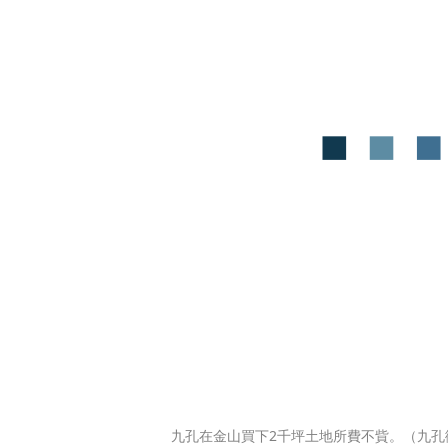
九孔在金山買下2千坪土地所費不貲。（九孔