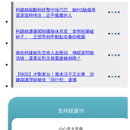
柯建銘敲斷枴杖擊中徐巧芯 她PO驗傷單
還原當時情況：近乎瘋魔的人
柯建銘遭爆闖韓國瑜休息室「拿拐杖砸破
杯子」 王世堅怨甲動點名像幼稚園
痛批柯建銘失言啃人血饅頭 傅崐萁問賴
清德：還要反對災後重建條例嗎？
【快訊】才剛來台！廣末涼子又出事 涉
嫌踹護理師被依「現行犯」逮捕
支持鏡週刊
小心意大意義