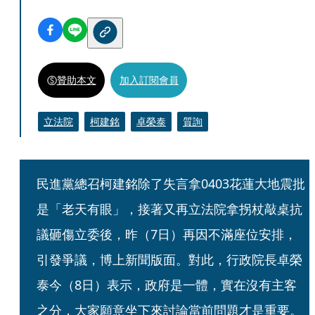
贊助本文
加入訂閱會員
立法院
柯建銘
卓榮泰
質詢
民進黨總召柯建銘除了失言拿0403花蓮大地震批
是「老天有眼」，接著又再立法院拿拐杖敲桌抗
議砸傷立委後，昨（7日）再因不滿座位安排，
引發爭議，博上新聞版面。對此，行政院長卓榮
泰今（8日）表示，政府是一體，實在沒有主客
之分，大家願意坐下來討論當前問題才是重要。