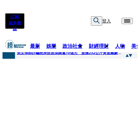
訂閱
登入
紙本雜
誌
最新
娛樂
政治社會
財經理財
人物
美
快訊
美女律師詐騙慈濟疫苗採購逾10億元 查獲232公斤黃金藏豪宅地板下
快訊
才爆「皮克敏」爭議又來！柯文哲生日照撞《VOGUE》 陳智菡遭轟侵權急改圖
快訊
SJ始源真的可以 驚喜現身早餐店認證應援 幽默提醒「記得常換照」