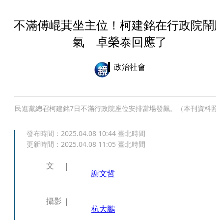
不滿傅崐萁坐主位！柯建銘在行政院鬧
氣 卓榮泰回應了
政治社會
民進黨總召柯建銘7日不滿行政院座位安排當場發飆。（本刊資料照
發布時間：
2025.04.08 10:44
臺北時間
更新時間：
2025.04.08 11:05
臺北時間
文
謝文哲
攝影
杭大鵬