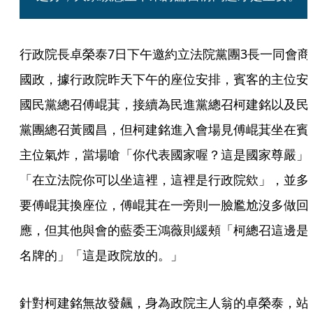
行政院長卓榮泰7日下午邀約立法院黨團3長一同會商
國政，據行政院昨天下午的座位安排，賓客的主位安
國民黨總召傅崐萁，接續為民進黨總召柯建銘以及民
黨團總召黃國昌，但柯建銘進入會場見傅崐萁坐在賓
主位氣炸，當場嗆「你代表國家喔？這是國家尊嚴」
「在立法院你可以坐這裡，這裡是行政院欸」，並多
要傅崐萁換座位，傅崐萁在一旁則一臉尷尬沒多做回
應，但其他與會的藍委王鴻薇則緩頰「柯總召這邊是
名牌的」「這是政院放的。」
針對柯建銘無故發飆，身為政院主人翁的卓榮泰，站