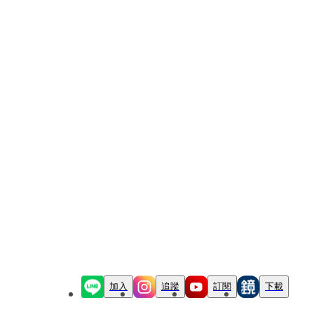
加入
追蹤
訂閱
下載