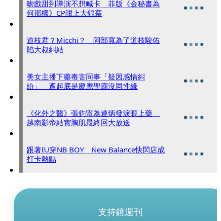
吻戲甜到導演不想喊卡 菲版《金秘書為
何那樣》CP甜上大銀幕
道枝君？Micchi？ 阿部寬為了道枝駿佑
陷大叔糾結
美女主播下藥毒害同事「疑因感情糾
紛」 遭起底是慶應學霸沒同性緣
《化外之醫》張鈞甯為連炳發淚眼上藥
越南影帝結實胸肌最終回大放送
跟著IU穿NB BOY New Balance快閃店成
打卡熱點
支持鏡週刊