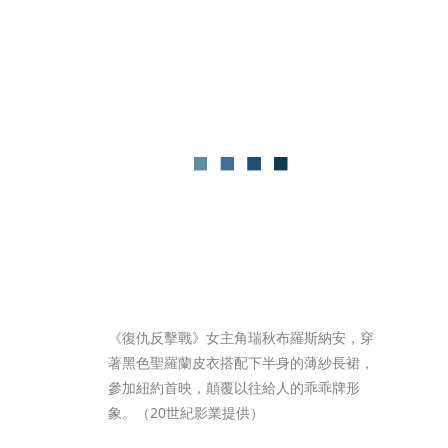
《復仇反擊戰》女主角瑞秋布羅斯納安，穿
著黑色聖羅蘭皮衣搭配下半身的薄紗長裙，
參加紐約首映，顛覆以往給人的乖乖牌形
象。（20世紀影業提供）