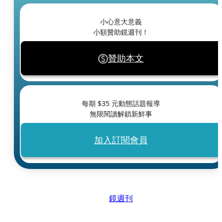
小心意大意義
小額贊助鏡週刊！
贊助本文
每期 $
35
元動態話題報導
無限閱讀解鎖新鮮事
加入訂閱會員
鏡週刊