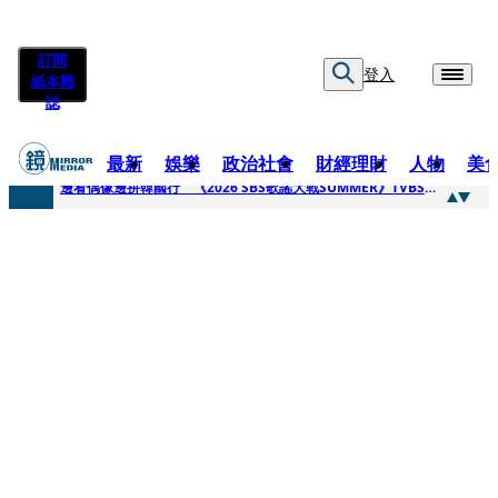
訂閱
登入
紙本雜
誌
最新
娛樂
政治社會
財經理財
人物
美
快訊
邊看偶像邊拚韓國行 《2026 SBS歌謠大戰SUMMER》TVBS直播祭追星福利
快訊
代誌大條火急跳船？ 宏碁派任李文詳接掌兆基屋管2天就喊撤出！
快訊
一句「請回去坐好」 特教生持斷掃把戳女代課老師眼睛大失血近失明