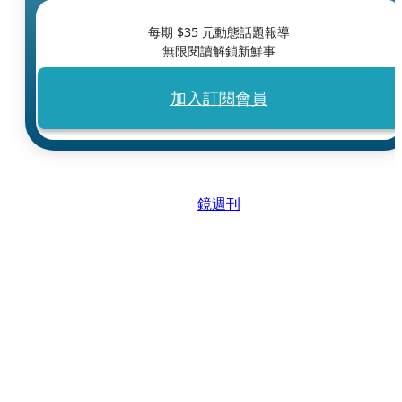
每期 $
35
元動態話題報導
無限閱讀解鎖新鮮事
加入訂閱會員
鏡週刊