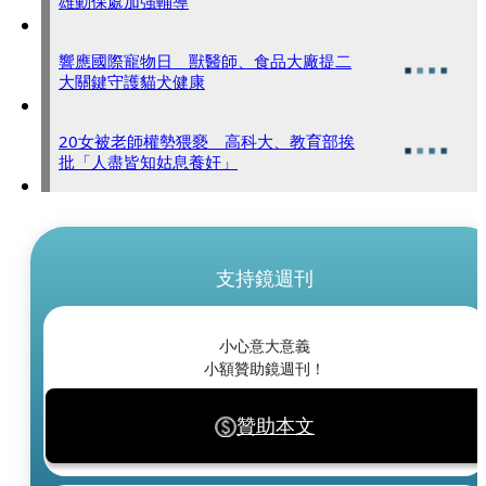
雄動保處加強輔導
響應國際寵物日 獸醫師、食品大廠提二
大關鍵守護貓犬健康
20女被老師權勢猥褻 高科大、教育部挨
批「人盡皆知姑息養奸」
支持鏡週刊
小心意大意義
小額贊助鏡週刊！
贊助本文