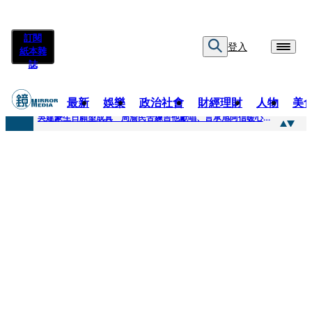
訂閱
登入
紙本雜
誌
最新
娛樂
政治社會
財經理財
人物
美
快訊
吳建豪生日願望成真 周渝民苦練吉他獻唱、言承旭阿信暖心祝福
快訊
42歲情色片女星宣布閃嫁「前職棒投手」！ 她甜讚老公「投球速度快」：擄獲我的心
快訊
WEST.一日宣布2人結婚 濱田崇裕、重岡大毅同日報喜 7人團已有4人結婚