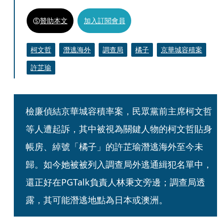
贊助本文
加入訂閱會員
柯文哲
潛逃海外
調查局
橘子
京華城容積案
許芷瑜
檢廉偵結京華城容積率案，民眾黨前主席柯文哲
等人遭起訴，其中被視為關鍵人物的柯文哲貼身
帳房、綽號「橘子」的許芷瑜潛逃海外至今未
歸。如今她被被列入調查局外逃通緝犯名單中，
還正好在PGTalk負責人林秉文旁邊；調查局透
露，其可能潛逃地點為日本或澳洲。