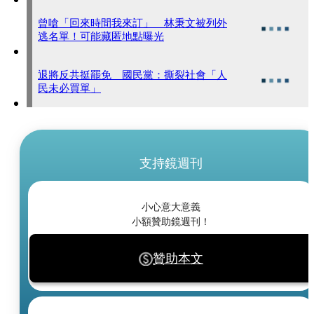
曾嗆「回來時間我來訂」 林秉文被列外
逃名單！可能藏匿地點曝光
退將反共挺罷免 國民黨：撕裂社會「人
民未必買單」
支持鏡週刊
小心意大意義
小額贊助鏡週刊！
贊助本文