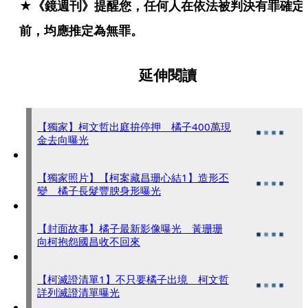
★《鏡週刊》提醒您，任何人在依法被判決有罪確定
前，均應推定為無罪。
延伸閱讀
【獨家】柯文哲出庭拚停押 橘子400萬現
金去向曝光
【獨家照片】【柯案藏昌珊心結1】造形丕
變 橘子長髮豐腴身形曝光
【封面故事】橘子最新影像曝光 黃珊珊
向柯抱怨國昌收不回來
【柯滅證清單1】不只要橘子出境 柯文哲
詳列滅證清單曝光