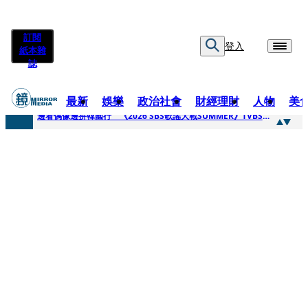
訂閱
登入
紙本雜
誌
最新
娛樂
政治社會
財經理財
人物
美
快訊
邊看偶像邊拚韓國行 《2026 SBS歌謠大戰SUMMER》TVBS直播祭追星福利
快訊
代誌大條火急跳船？ 宏碁派任李文詳接掌兆基屋管2天就喊撤出！
快訊
一句「請回去坐好」 特教生持斷掃把戳女代課老師眼睛大失血近失明