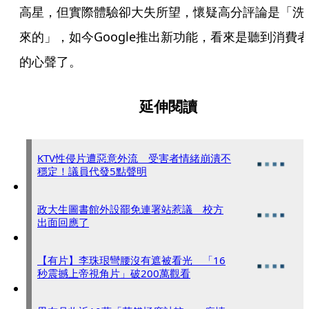
高星，但實際體驗卻大失所望，懷疑高分評論是「洗
來的」，如今Google推出新功能，看來是聽到消費
的心聲了。
延伸閱讀
KTV性侵片遭惡意外流 受害者情緒崩潰不
穩定！議員代發5點聲明
政大生圖書館外設罷免連署站惹議 校方
出面回應了
【有片】李珠珢彎腰沒有遮被看光 「16
秒震撼上帝視角片」破200萬觀看