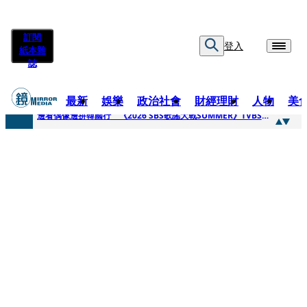
訂閱
登入
紙本雜
誌
最新
娛樂
政治社會
財經理財
人物
美
快訊
邊看偶像邊拚韓國行 《2026 SBS歌謠大戰SUMMER》TVBS直播祭追星福利
快訊
代誌大條火急跳船？ 宏碁派任李文詳接掌兆基屋管2天就喊撤出！
快訊
一句「請回去坐好」 特教生持斷掃把戳女代課老師眼睛大失血近失明