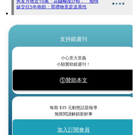
男友月收近10萬「花錢極度計較」 痴情
妹交往5年抱怨：買禮物竟是送異性
支持鏡週刊
小心意大意義
小額贊助鏡週刊！
贊助本文
每期 $
35
元動態話題報導
無限閱讀解鎖新鮮事
加入訂閱會員