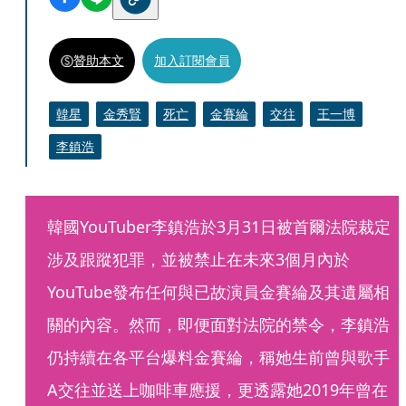
贊助本文
加入訂閱會員
韓星
金秀賢
死亡
金賽綸
交往
王一博
李鎮浩
韓國YouTuber李鎮浩於3月31日被首爾法院裁定
涉及跟蹤犯罪，並被禁止在未來3個月內於
YouTube發布任何與已故演員金賽綸及其遺屬相
關的內容。然而，即便面對法院的禁令，李鎮浩
仍持續在各平台爆料金賽綸，稱她生前曾與歌手
A交往並送上咖啡車應援，更透露她2019年曾在