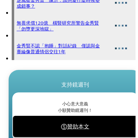
逆風挺金秀賢 陳沂：談戀愛什麼時候變
成錯事？
無畏求償120億 橫豎研究所警告金秀賢
「勿墮更深地獄」
金秀賢不認「抱睡」對話紀錄 僅認與金
賽綸像普通情侶交往1年
支持鏡週刊
小心意大意義
小額贊助鏡週刊！
贊助本文