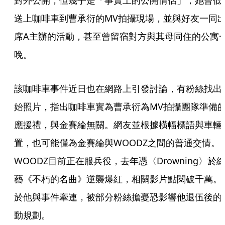
對外公開，但幾乎是「事實上的公開情侶」，她曾低
送上咖啡車到曹承衍的MV拍攝現場，並與好友一同
席A主辦的活動，甚至曾留宿對方與其母同住的公寓
晚。
該咖啡車事件近日也在網路上引發討論，有粉絲找出
始照片，指出咖啡車實為曹承衍為MV拍攝團隊準備
應援禮，與金賽綸無關。網友並根據橫幅標語與車輛
置，也可能僅為金賽綸與WOODZ之間的普通交情。
WOODZ目前正在服兵役，去年憑〈Drowning〉於
藝《不朽的名曲》逆襲爆紅，相關影片點閱破千萬。
於他與事件牽連，被部分粉絲擔憂恐影響他退伍後的
動規劃。