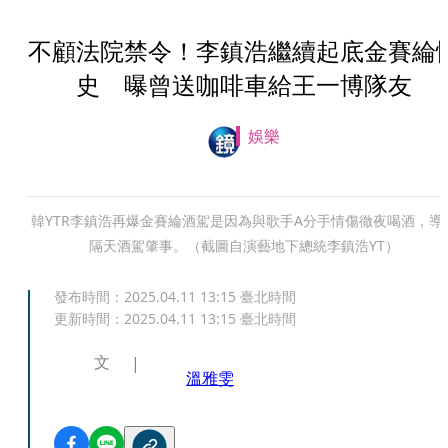
不顧法院禁令！李鎮浩繼續起底金賽綸
史 曝曾送咖啡車給王一博隊友
娛樂
韓YTR李鎮浩再爆金賽綸酒駕是因為與歌手A分手情傷徹夜喝酒，導
隔天酒駕肇事。（截圖自演藝地下總統李鎮浩YT）
發布時間：
2025.04.11 13:15
臺北時間
更新時間：
2025.04.11 13:15
臺北時間
文
溫雅雯