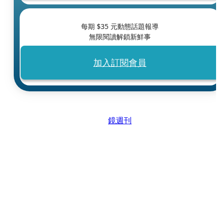
每期 $
35
元動態話題報導
無限閱讀解鎖新鮮事
加入訂閱會員
鏡週刊