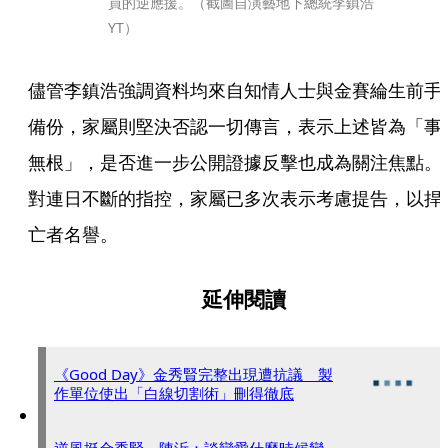
員的逆應援。（截圖自演藝地下總統李鎮浩
YT）
儘管李鎮浩強調資料均來自知情人士與金賽綸生前手
備份，家屬則堅決否認一切傳言，表示上述皆為「事
無根」，是否進一步公開證據反擊也成為關注焦點。
對連日不斷的指控，家屬已多次表示考慮提告，以捍
亡者名譽。
延伸閱讀
《Good Day》金秀賢完整出現遭抗議 製
作單位使出「白線切割術」刪得徹底