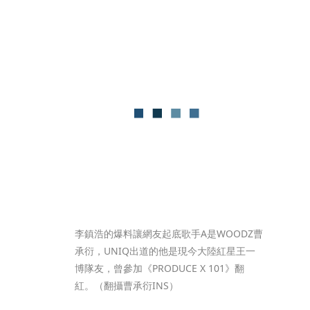
李鎮浩的爆料讓網友起底歌手A是WOODZ曹
承衍，UNIQ出道的他是現今大陸紅星王一
博隊友，曾參加《PRODUCE X 101》翻
紅。（翻攝曹承衍INS）