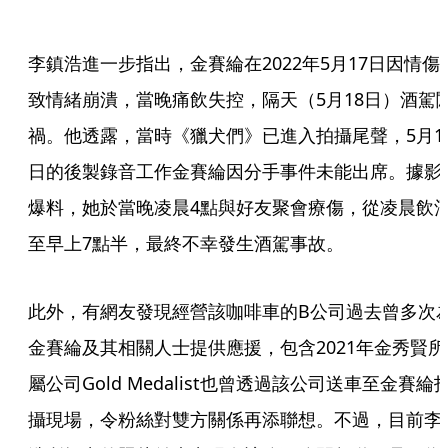
李鎮浩進一步指出，金賽綸在2022年5月17日因情傷
致情緒崩潰，當晚痛飲失控，隔天（5月18日）酒駕
禍。他透露，當時《獵犬們》已進入拍攝尾聲，5月1
日的後製錄音工作金賽綸因分手事件未能出席。據影
爆料，她於當晚凌晨4點與好友聚會療傷，從凌晨飲
至早上7點半，最終不幸發生酒駕事故。
此外，有網友發現經營該咖啡車的B公司過去曾多次
金賽綸及其相關人士提供應援，包含2021年金秀賢所
屬公司Gold Medalist也曾透過該公司送車至金賽綸
攝現場，令粉絲對雙方關係再添聯想。不過，目前李