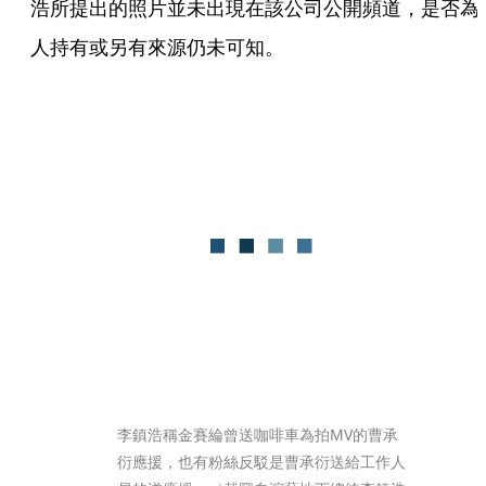
浩所提出的照片並未出現在該公司公開頻道，是否為
人持有或另有來源仍未可知。
李鎮浩稱金賽綸曾送咖啡車為拍MV的曹承
衍應援，也有粉絲反駁是曹承衍送給工作人