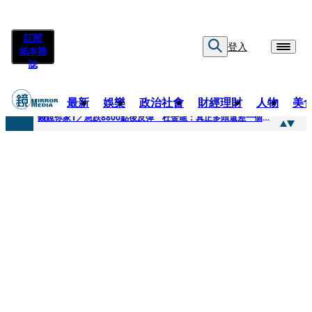
訂閱
登入
紙本雜
誌
最新
娛樂
政治社會
財經理財
人物
美
快訊
錢鏡你家1／急跌8800點後反彈 杜金龍：真正多頭還差一個訊號
快訊
鏡大咖／一起往好命路出發 唐綺陽
快訊
台中國一特教生暑輔失控！折斷掃把刺傷老師 女老師眼球重創恐失明