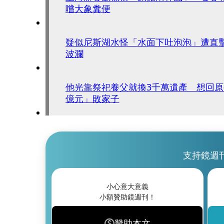
嚐大象糞便
疑似尼斯湖水怪「水面下吐泡泡」遭直
波瀾
他光靠祭祀養父就換3千萬遺產 想回
億元」敗家子
支持鏡週
小心意大意義
小額贊助鏡週刊！
贊助本文