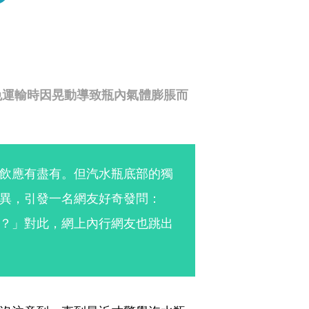
免運輸時因晃動導致瓶內氣體膨脹而
飲應有盡有。但汽水瓶底部的獨
異，引發一名網友好奇發問：
？」對此，網上內行網友也跳出