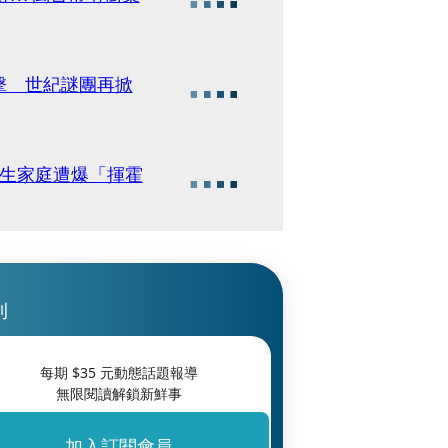
擊 世紀謎團再掀
原生家庭遭爆「揮霍
刊
每期 $
35
元動態話題報導
無限閱讀解鎖新鮮事
加入訂閱會員