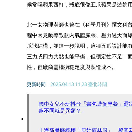
候常喝蘋果西打，瓶底很像五爪蘋果是裝飾
北一女物理老師也曾在《科學月刊》撰文科
程中因晃動導致瓶內氣體膨脹、壓力過大而
爪狀結構，並進一步說明，這種五爪設計能
三力或四力共點也能平衡，但穩定性不足；
性，但廠商需權衡穩定度與製造成本。
更新時間｜
2025.04.13 11:23
臺北時間
國中女兒不玩抖音「書包遭倒早餐」霸
趣不同就是異類？
上海新餐廳標榜「原始雨林風」 饕客花