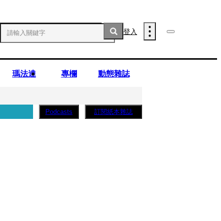
登入
瑪法達
專欄
動態雜誌
訂閱紙本雜誌
Podcasts