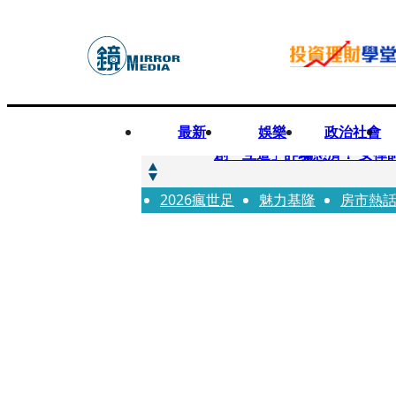
最新
娛樂
政治社會
快訊
創「互道」詐騙慈濟！ 女律
2026瘋世足
快訊
魅力基隆
房市熱
前時力黨魁表態「反對刪公
快訊
六強片齊聚桃影 小薰《祖