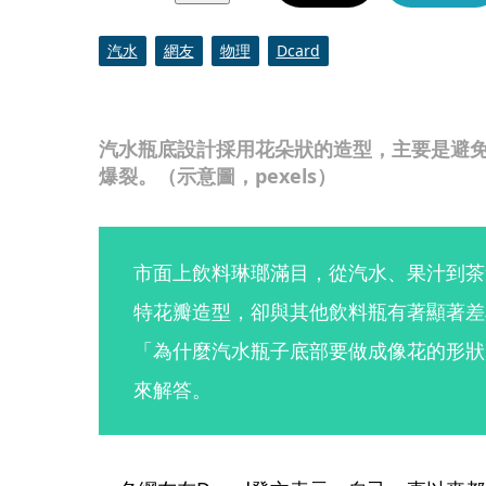
汽水
網友
物理
Dcard
汽水瓶底設計採用花朵狀的造型，主要是避
爆裂。（示意圖，pexels）
市面上飲料琳瑯滿目，從汽水、果汁到茶
特花瓣造型，卻與其他飲料瓶有著顯著差
「為什麼汽水瓶子底部要做成像花的形狀
來解答。