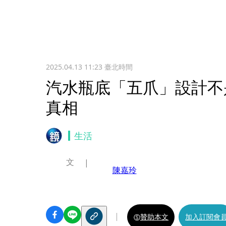
2025.04.13 11:23
臺北時間
汽水瓶底「五爪」設計不
真相
生活
文
陳嘉玲
贊助本文
加入訂閱會