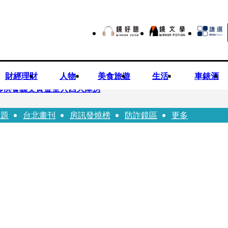
財經理財
人物
美食旅遊
生活
車錶酒
師供養義父黃金全入四大庫房
話題
台北畫刊
房訊發燒榜
防詐鏡區
更多
視預算」 盼在野三思：改凍結處理受質疑項目
先鬼》回桃影娘家 《長安的荔枝》桃影加映一票難求