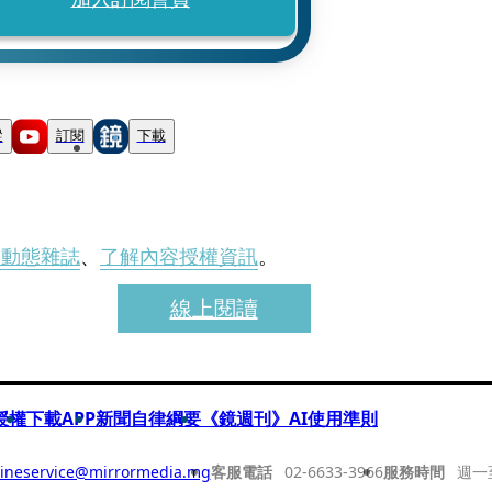
蹤
訂閱
下載
刊動態雜誌
、
了解內容授權資訊
。
線上閱讀
授權
下載APP
新聞自律綱要
《鏡週刊》AI使用準則
ineservice@mirrormedia.mg
客服電話
02-6633-3966
服務時間
週一