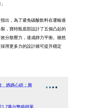
用」
普指出，為了避免碳酸飲料在運輸過
爆裂，寶特瓶底部設計了五個凸起的
有效分散壓力，達成靜力平衡。雖然
而採用更多力的設計雖可提升穩定
凌 媽媽心碎：興
1.7萬台幣啃樹葉