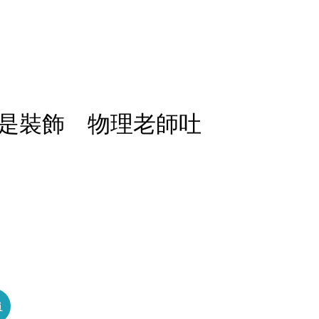
是裝飾 物理老師吐
員