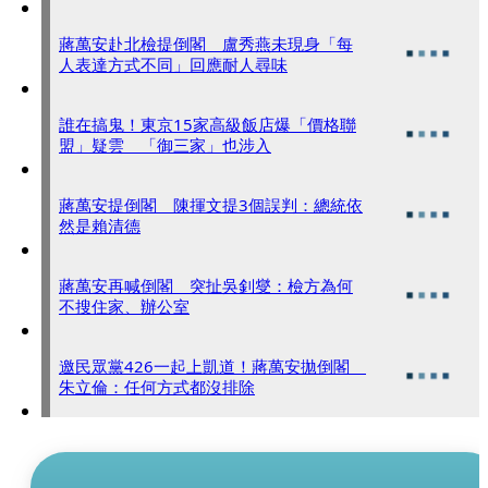
蔣萬安赴北檢提倒閣 盧秀燕未現身「每
人表達方式不同」回應耐人尋味
誰在搞鬼！東京15家高級飯店爆「價格聯
盟」疑雲 「御三家」也涉入
蔣萬安提倒閣 陳揮文提3個誤判：總統依
然是賴清德
蔣萬安再喊倒閣 突扯吳釗燮：檢方為何
不搜住家、辦公室
邀民眾黨426一起上凱道！蔣萬安拋倒閣
朱立倫：任何方式都沒排除