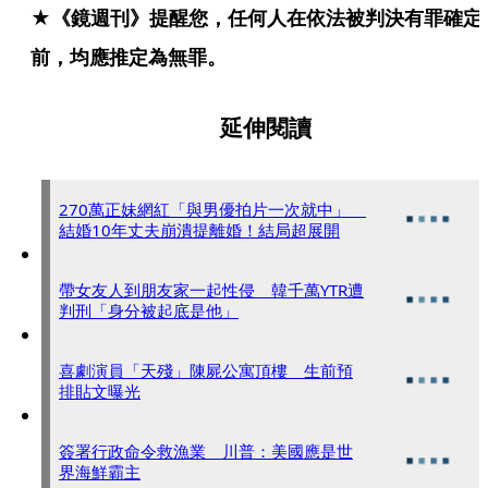
★《鏡週刊》提醒您，任何人在依法被判決有罪確定
前，均應推定為無罪。
延伸閱讀
270萬正妹網紅「與男優拍片一次就中」
結婚10年丈夫崩潰提離婚！結局超展開
帶女友人到朋友家一起性侵 韓千萬YTR遭
判刑「身分被起底是他」
喜劇演員「天殘」陳屍公寓頂樓 生前預
排貼文曝光
簽署行政命令救漁業 川普：美國應是世
界海鮮霸主