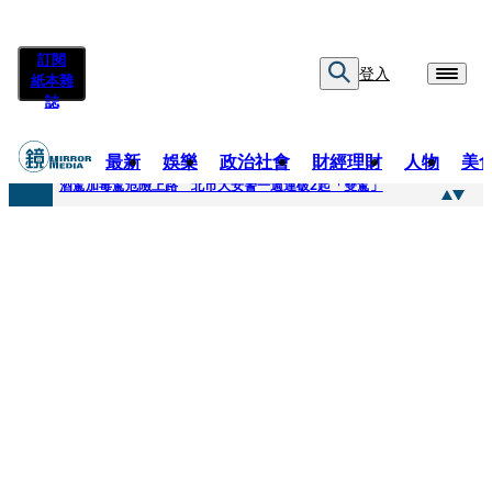
訂閱
登入
紙本雜
誌
最新
娛樂
政治社會
財經理財
人物
美
快訊
酒駕加毒駕危險上路 北市大安警一週連破2起「雙駕」
快訊
Ozone黃文廷、FEniX夏浦洋組「神隊友」 邱以太、林亭莉熱血狂奔殺青淚崩
快訊
AKIRA台北唱到一半突收兒子告白「爸爸I LOVE YOU」 驚喜林志玲同步曝光父親節「披薩蛋糕」