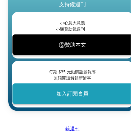
支持鏡週刊
小心意大意義
小額贊助鏡週刊！
贊助本文
每期 $
35
元動態話題報導
無限閱讀解鎖新鮮事
加入訂閱會員
鏡週刊