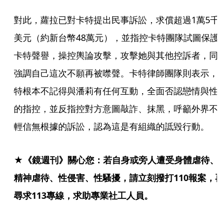
對此，蘿拉已對卡特提出民事訴訟，求償超過1萬5千
美元（約新台幣48萬元），並指控卡特團隊試圖保護
卡特聲譽，操控輿論攻擊，攻擊她與其他控訴者，同
強調自己這次不願再被噤聲。卡特律師團隊則表示，
特根本不記得與潘莉有任何互動，全面否認戀情與性
的指控，並反指控對方意圖敲詐、抹黑，呼籲外界不
輕信無根據的訴訟，認為這是有組織的詆毀行動。
★《鏡週刊》關心您：若自身或旁人遭受身體虐待、
精神虐待、性侵害、性騷擾，請立刻撥打110報案，
尋求113專線，求助專業社工人員。