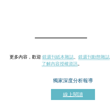
更多內容，歡迎
鏡週刊紙本雜誌
、
鏡週刊動態雜誌
了解內容授權資訊
。
獨家深度分析報導
線上閱讀