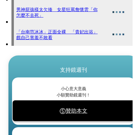
男神屁孩樣太欠揍 女星狂罵詹懷雲「你
怎麼不去死」
「台南范冰冰」正面全裸 「貴妃出浴」
戲自己害羞不敢看
支持鏡週刊
小心意大意義
小額贊助鏡週刊！
贊助本文