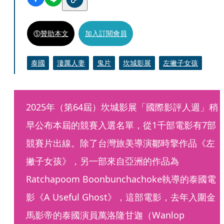
贊助本文
加入訂閱會員
泰國
淒厲人妻
鬼片
坎城影展
左撇子女孩
2025年（第64屆）坎城影展「國際影評人週」稍
早公布本屆的競賽入選名單，從1千部電影有7部
競賽片出線。除了台灣旅美導演鄒時擎作品《左
撇子女孩》，另一部來自亞洲的作品為
Ratchapoom Boonbunchachoke執導的泰國電
影《A Useful Ghost》，這部電影，去年入圍金
馬影帝的泰國演員萬洛隆甘迦（Wanlop 