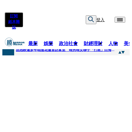
訂閱
登入
紙本雜
誌
最新
娛樂
政治社會
財經理財
人物
美
快訊
品冠睽違多年唱進花蓮首訪富里 晴男晴女聯手「打敗」白海豚颱風
快訊
【台中戰局特輯】何欣純支持度暴增 藍營民調老劇本急救援
快訊
natori再訪台北人氣爆棚 〈Overdose〉一響全場尖叫「I Love You Taipei」