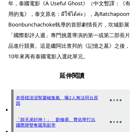
年，泰國電影《A Useful Ghost》（中文暫譯：《有
用的鬼》，泰文原名：ผีใช้ได้ค่ะ），為Ratchapoom 
Boonbunchachoke執導的首部劇情長片，坎城影展
「國際影評人週」專門挑選導演的第一或第二部長片
品進行競賽。這是繼阿比查邦的《記憶之墓》之後，
10年來再有泰國電影入選此單元。
延伸閱讀
老搭檔澎澎幫廖峻集氣 曝2人無法同台原
因
「師兄弟封神！」 劉修甫、曹佑寧打出
國際牌雙奪羅馬影帝