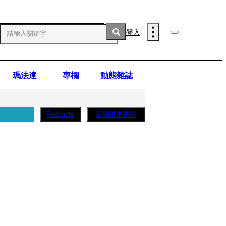
登入
瑪法達
專欄
動態雜誌
訂閱紙本雜誌
Podcasts