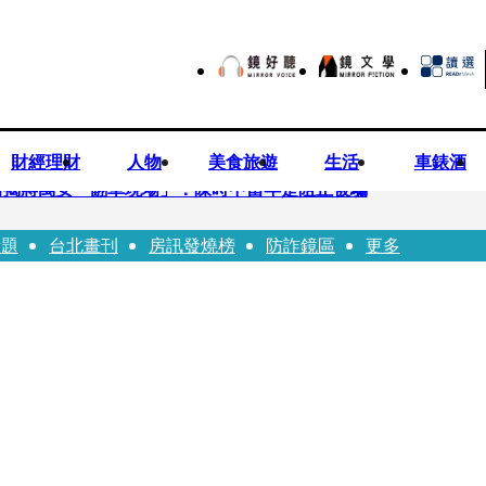
財經理財
人物
美食旅遊
生活
車錶酒
 醫揭蔣萬安「翻車現場」：陳時中當年是阻止被騙
話題
台北畫刊
房訊發燒榜
防詐鏡區
更多
歉？ 蔣萬安嗆：當時政府買夠疫苗民間就不用採購
20業配 Joeman幫算「買房頭期款」驚喊：換作我也想離職