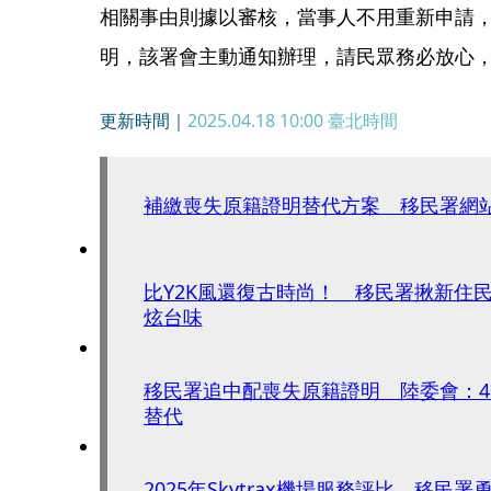
相關事由則據以審核，當事人不用重新申請
明，該署會主動通知辦理，請民眾務必放心
更新時間｜
2025.04.18 10:00
臺北時間
補繳喪失原籍證明替代方案 移民署網
比Y2K風還復古時尚！ 移民署揪新住
炫台味
移民署追中配喪失原籍證明 陸委會：
替代
2025年Skytrax機場服務評比 移民