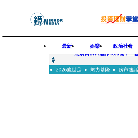
最新
娛樂
政治社會
快訊
慈濟買BNT遭詐10.6億！
2026瘋世足
快訊
魅力基隆
房市熱
慈濟挨詐十億／跟陳時中道
快訊
員工建文陪睡機場爆紅！狂接