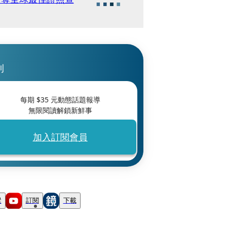
刊
每期 $
35
元動態話題報導
無限閱讀解鎖新鮮事
加入訂閱會員
蹤
訂閱
下載