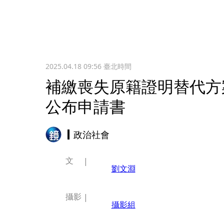
2025.04.18 09:56
臺北時間
補繳喪失原籍證明替代方
公布申請書
政治社會
文
劉文淵
攝影
攝影組