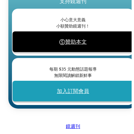
支持鏡週刊
小心意大意義
小額贊助鏡週刊！
贊助本文
每期 $
35
元動態話題報導
無限閱讀解鎖新鮮事
加入訂閱會員
鏡週刊