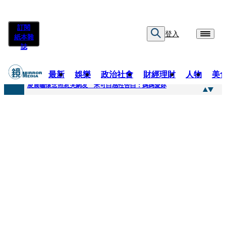
訂閱
登入
紙本雜
誌
最新
娛樂
政治社會
財經理財
人物
美
快訊
凌晨曬懷念照惹哭網友 米可白感性告白：媽媽愛妳
快訊
酸民質疑民進黨「是不是有她裸照？」 黃智賢3點回嗆獲網友讚爆
快訊
姜厚任「老牛找到嫩草」再談小24歲女友 揭七世情緣駁拐坑、暈船破財