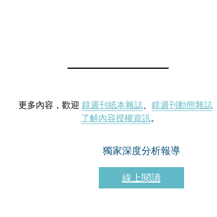
更多內容，歡迎
鏡週刊紙本雜誌
、
鏡週刊動態雜誌
了解內容授權資訊
。
獨家深度分析報導
線上閱讀