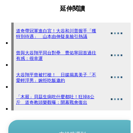
延伸閱讀
道奇帶冠軍進白宮！大谷和川普握手「獲
特別待遇」 山本由伸疑臭臉引熱議
曾與大谷翔平同台對壘 曹佑寧回首過往
有感：很幸運
大谷翔平曾被打槍！ 日媒揭真美子「不
愛輕浮男」婉拒吃飯邀約
「木屐」貝茲生病吃什麼都吐！狂掉8公
斤 道奇教頭樂觀曝：開幕戰會復出