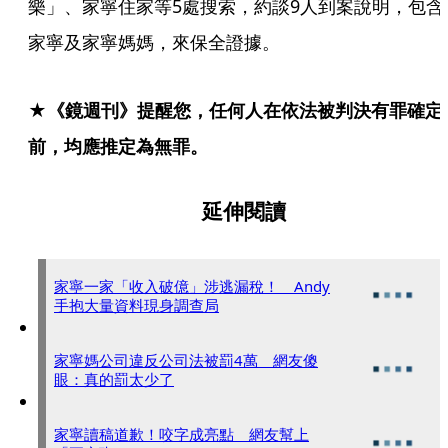
樂」、家寧住家等5處搜索，約談9人到案說明，包含
家寧及家寧媽媽，來保全證據。
★《鏡週刊》提醒您，任何人在依法被判決有罪確定
前，均應推定為無罪。
延伸閱讀
家寧一家「收入破億」涉逃漏稅！ Andy
手抱大量資料現身調查局
家寧媽公司違反公司法被罰4萬 網友傻
眼：真的罰太少了
家寧讀稿道歉！咬字成亮點 網友幫上