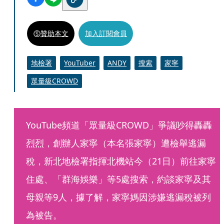
贊助本文
加入訂閱會員
地檢署
YouTuber
ANDY
搜索
家寧
眾量級CROWD
YouTube頻道「眾量級CROWD」爭議吵得轟轟
烈烈，創辦人家寧（本名張家寧）遭檢舉逃漏
稅，新北地檢署指揮北機站今（21日）前往家寧
住處、「群海娛樂」等5處搜索，約談家寧及其
母親等9人，據了解，家寧媽因涉嫌逃漏稅被列
為被告。