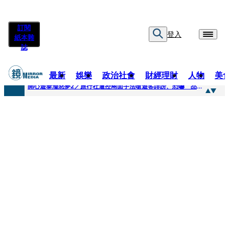
訂閱
登入
紙本雜
誌
最新
娛樂
政治社會
財經理財
人物
美
快訊
開心遊泰淪惡夢2／旅行社遭控兩面手法嗆遊客誹謗、恐嚇 品保協會回應了
快訊
「我是保全不是清潔員」上班3天開嗆總幹事 他拒倒垃圾被炒！怒提告...法官這原因判敗訴
快訊
自稱交好麻吉大哥、替蔡依林操盤 經紀人車內強吻女星挨告！最後栽在錄音檔