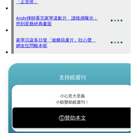
「正音班」
Andy律師看完家寧道歉片 讀後感曝光：
想到星爺經典畫面
家寧沉寂多日發「做糖葫蘆片」吐心聲
網友狂問帳本呢
支持鏡週刊
小心意大意義
小額贊助鏡週刊！
贊助本文