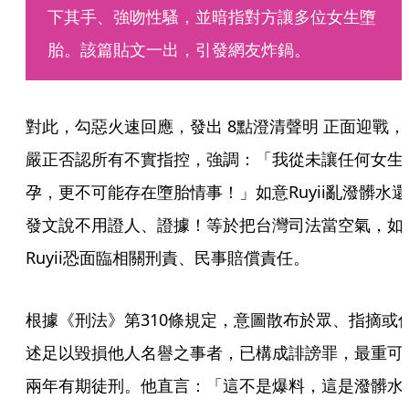
下其手、強吻性騷，並暗指對方讓多位女生墮
胎。該篇貼文一出，引發網友炸鍋。
對此，勾惡火速回應，發出 8點澄清聲明 正面迎戰，
嚴正否認所有不實指控，強調：「我從未讓任何女生
孕，更不可能存在墮胎情事！」如意Ruyii亂潑髒水還
發文說不用證人、證據！等於把台灣司法當空氣，如
Ruyii恐面臨相關刑責、民事賠償責任。
根據《刑法》第310條規定，意圖散布於眾、指摘或
述足以毀損他人名譽之事者，已構成誹謗罪，最重可
兩年有期徒刑。他直言：「這不是爆料，這是潑髒水