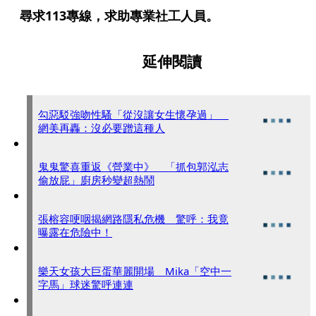
尋求113專線，求助專業社工人員。
延伸閱讀
勾惡駁強吻性騷「從沒讓女生懷孕過」
網美再轟：沒必要蹭這種人
鬼鬼驚喜重返《營業中》 「抓包郭泓志
偷放屁」廚房秒變超熱鬧
張榕容哽咽揭網路隱私危機 驚呼：我竟
曝露在危險中！
樂天女孩大巨蛋華麗開場 Mika「空中一
字馬」球迷驚呼連連