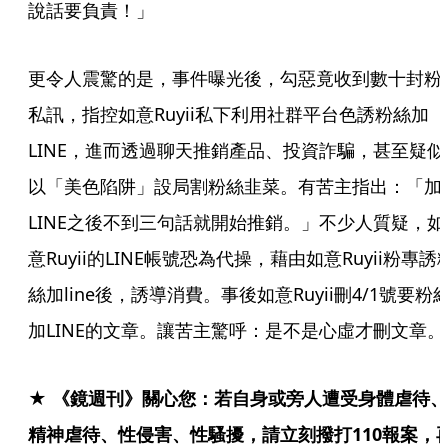
說話要負責！」
更令人震驚的是，事件曝光後，勾惡竟收到數十封粉
私訊，指控如意Ruyii私下利用社群平台色誘粉絲加
LINE，進而透過聊天推銷產品、投資詐騙，甚至疑似
以「美色陷阱」設局割粉絲韭菜。有苦主指出：「加
LINE之後不到三句話就開始推銷。」不少人質疑，如
意Ruyii的LINE帳號恐為代操，藉由如意Ruyii粉專誘
絲加line後，誘導消費。事後如意Ruyii刪4/1號要粉
加LINE的文章。讓苦主驚呼：是不是心虛才刪文章。
★ 《鏡週刊》關心您：若自身或旁人遭受身體虐待、
精神虐待、性侵害、性騷擾，請立刻撥打110報案，