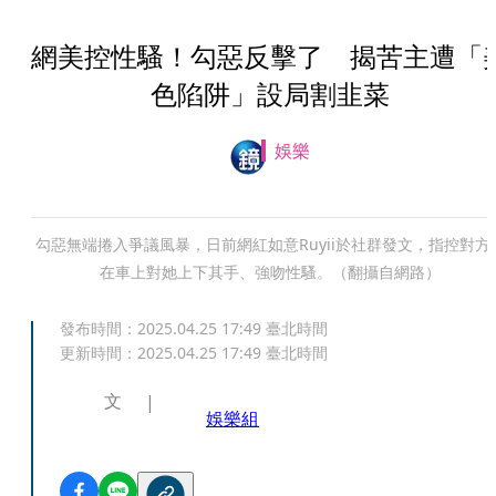
網美控性騷！勾惡反擊了 揭苦主遭「
色陷阱」設局割韭菜
娛樂
勾惡無端捲入爭議風暴，日前網紅如意Ruyii於社群發文，指控對方
在車上對她上下其手、強吻性騷。（翻攝自網路）
發布時間：
2025.04.25 17:49
臺北時間
更新時間：
2025.04.25 17:49
臺北時間
文
娛樂組