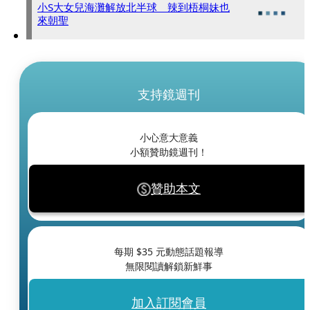
小S大女兒海灘解放北半球 辣到梧桐妹也
來朝聖
支持鏡週刊
小心意大意義
小額贊助鏡週刊！
贊助本文
每期 $
35
元動態話題報導
無限閱讀解鎖新鮮事
加入訂閱會員