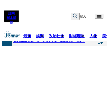
訂閱
登入
紙本雜
誌
最新
娛樂
政治社會
財經理財
人物
美
快訊
酒駕加毒駕危險上路 北市大安警一週連破2起「雙駕」
快訊
Ozone黃文廷、FEniX夏浦洋組「神隊友」 邱以太、林亭莉熱血狂奔殺青淚崩
快訊
AKIRA台北唱到一半突收兒子告白「爸爸I LOVE YOU」 驚喜林志玲同步曝光父親節「披薩蛋糕」