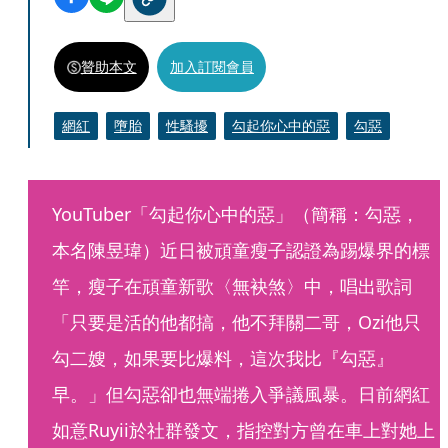
贊助本文
加入訂閱會員
網紅
墮胎
性騷擾
勾起你心中的惡
勾惡
YouTuber「勾起你心中的惡」（簡稱：勾惡，
本名陳昱瑋）近日被頑童瘦子認證為踢爆界的標
竿，瘦子在頑童新歌〈無袂煞〉中，唱出歌詞
「只要是活的他都搞，他不拜關二哥，Ozi他只
勾二嫂，如果要比爆料，這次我比『勾惡』
早。」但勾惡卻也無端捲入爭議風暴。日前網紅
如意Ruyii於社群發文，指控對方曾在車上對她上