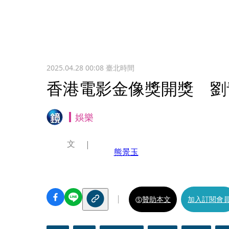
2025.04.28 00:08
臺北時間
香港電影金像獎開獎 劉
娛樂
文
熊景玉
贊助本文
加入訂閱會