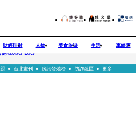
財經理財
人物
美食旅遊
生活
車錶酒
Uber Eats
話題
台北畫刊
房訊發燒榜
防詐鏡區
更多
aceted Manhood
視預算」 盼在野三思：改凍結處理受質疑項目