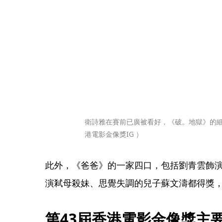
衛詩雅在賽前已廣被看好，《破。地獄》的細
港電影金像獎IG ）
此外，《爸爸》的一家四口，包括劉青雲飾
演弒母殺妹、思覺失調的兒子蘇文濤都得獎
第43屆香港電影金像獎主