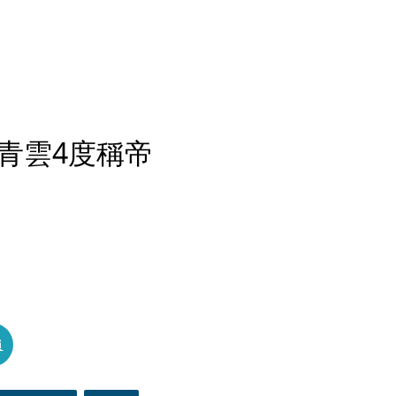
青雲4度稱帝
員