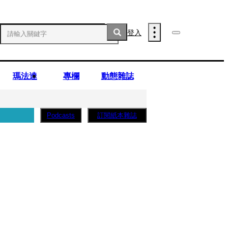
登入
瑪法達
專欄
動態雜誌
訂閱紙本雜誌
Podcasts