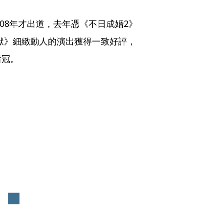
008年才出道，去年憑《不日成婚2》
獄》細緻動人的演出獲得一致好評，
后冠。