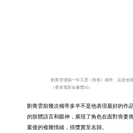
劉青雲僅隔一年又憑《爸爸》稱帝，這是他第
（香港電影金像獎IG）
劉青雲前幾次稱帝多半不是他表現最好的作
的肢體語言和眼神，展現了角色在面對喪妻
案後的複雜情緒，得獎實至名歸。