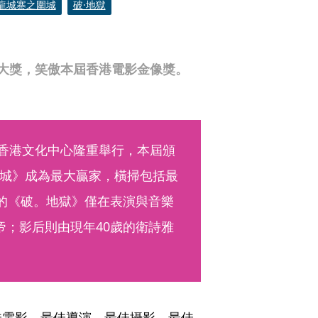
龍城寨之圍城
破·地獄
大獎，笑傲本屆香港電影金像獎。
在香港文化中心隆重舉行，本屆頒
城》成為最大贏家，橫掃包括最
項的《破。地獄》僅在表演與音樂
帝；影后則由現年40歲的衛詩雅
佳電影、最佳導演、最佳攝影、最佳