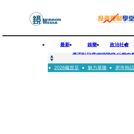
最新
娛樂
政治社會
快訊
疊單計時算法現歧異 外送工會開戰
2026瘋世足
快訊
魅力基隆
房市熱
靚時尚／大丈夫當如是 Multif
快訊
前時力黨魁表態「反對刪公