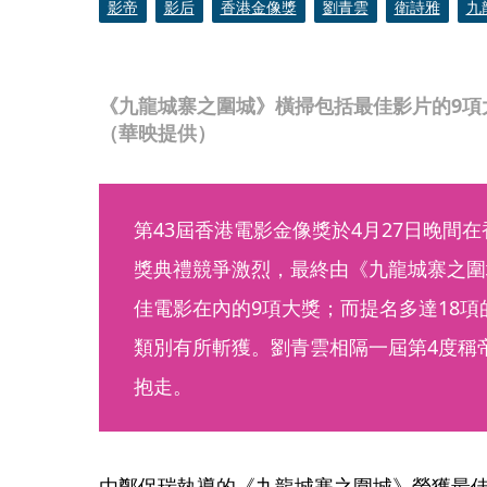
影帝
影后
香港金像獎
劉青雲
衛詩雅
九
《九龍城寨之圍城》橫掃包括最佳影片的9項
（華映提供）
第43屆香港電影金像獎於4月27日晚間
獎典禮競爭激烈，最終由《九龍城寨之圍
佳電影在內的9項大獎；而提名多達18
類別有所斬獲。劉青雲相隔一屆第4度稱
抱走。
由鄭保瑞執導的《九龍城寨之圍城》榮獲最