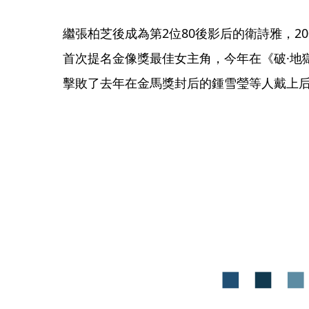
繼張柏芝後成為第2位80後影后的衛詩雅，2
首次提名金像獎最佳女主角，今年在《破·地
擊敗了去年在金馬獎封后的鍾雪瑩等人戴上