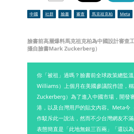
中國
社群
臉書
審查
馬克祖克柏
Meta
臉書前高層爆料馬克祖克柏為中國設計審查工
攝自臉書Mark Zuckerberg）
你「被祖」過嗎？臉書前全球政策總監溫恩威廉
Williams）上個月在美國參議院作證，稱
Zuckerberg）為了進入中國市場，
港，以及台灣用戶的貼文內容。Meta今
作駁斥此一說法，然而不少台灣網友不滿埋
表態簡直是「此地無銀三百兩」「還以為今