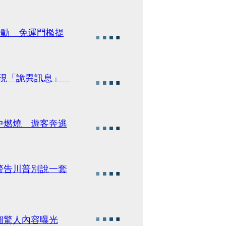
大變動 免運門檻提
竟出現「詭異訊息」
中燃燒 遊客奔逃
警告川普別說一套
圖驚人內容曝光