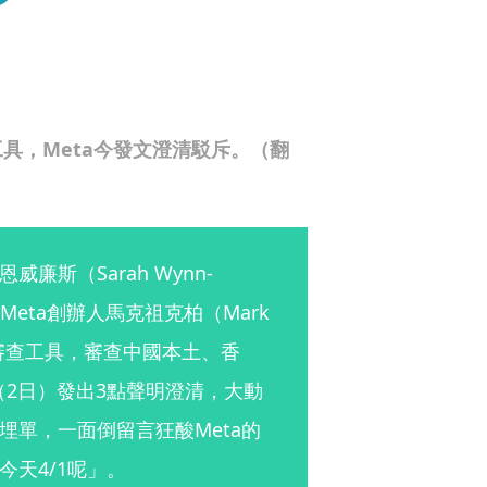
具，Meta今發文澄清駁斥。（翻
斯（Sarah Wynn-
Meta創辦人馬克祖克柏（Mark 
開發審查工具，審查中國本土、香
（2日）發出3點聲明澄清，大動
單，一面倒留言狂酸Meta的
天4/1呢」。