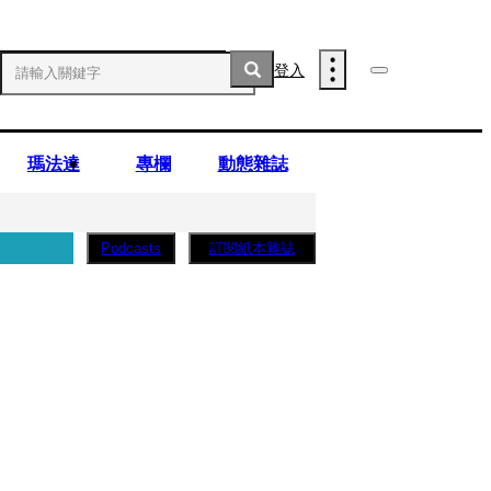
登入
瑪法達
專欄
動態雜誌
訂閱紙本雜誌
Podcasts