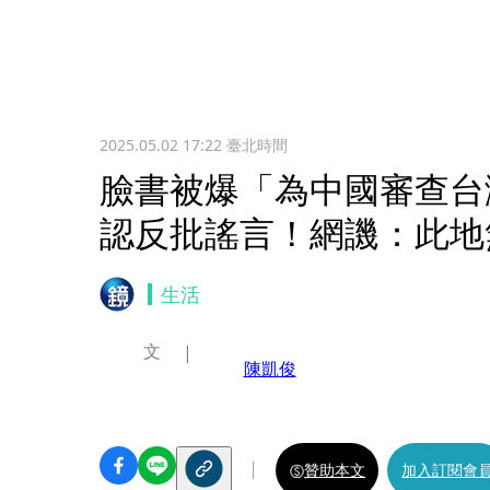
2025.05.02 17:22
臺北時間
臉書被爆「為中國審查台灣
認反批謠言！網譏：此地
生活
文
陳凱俊
贊助本文
加入訂閱會