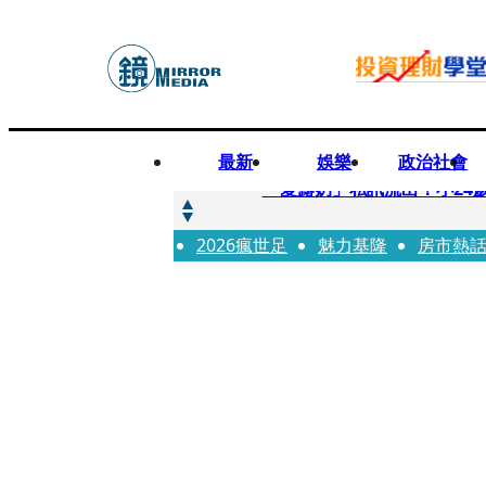
最新
娛樂
政治社會
快訊
「愛露奶」私訊流出！小24
2026瘋世足
快訊
魅力基隆
房市熱
台玻夫人稱長子抑鬱輕生 
快訊
廖峻中風前妻「父親節餵飯