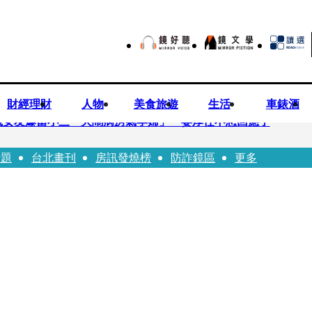
財經理財
人物
美食旅遊
生活
車錶酒
歲女友爆當小三「大鬧病房氣孕婦」 姜厚任不忍回應了
話題
台北畫刊
房訊發燒榜
防詐鏡區
更多
兒媳譚以欣：若愛只在完全順從才給予，就不是無條件的愛
照顧」 兒曬溫馨背影感慨：不計前嫌的真愛