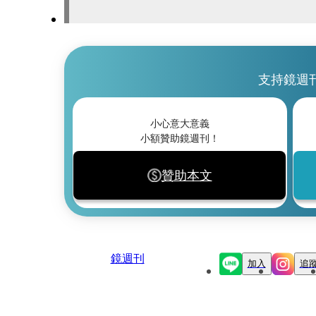
支持鏡週
小心意大意義
小額贊助鏡週刊！
贊助本文
鏡週刊
加入
追