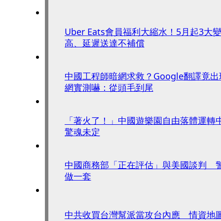
Uber Eats會員福利大縮水！5月起3
高、延遲送達不補償
中國工程師暗網求救？Google翻譯
網實測嚇：從頭毛到尾
「著火了！」中國遊樂園自由落體運轉
驚魂未定
中國商務部「正在評估」與美國談判 
做一套
中共收買台灣幫派當攻台內應 情資地