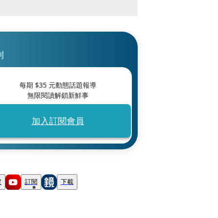
刊
每期 $
35
元動態話題報導
無限閱讀解鎖新鮮事
加入訂閱會員
蹤
訂閱
下載