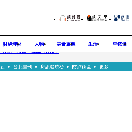
財經理財
人物
美食旅遊
生活
車錶酒
方 性感不想遮「姐真的太辣」
話題
台北畫刊
房訊發燒榜
防詐鏡區
更多
嚴控金檢地政士揪出多起違規
0億 陳時中遺憾被抹黑：不實指控的人應道歉