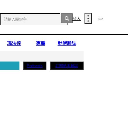
登入
瑪法達
專欄
動態雜誌
訂閱紙本雜誌
Podcasts