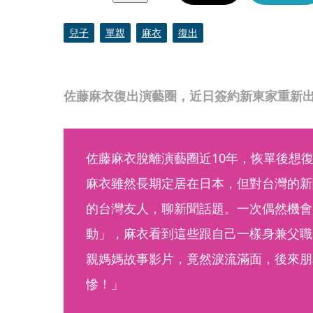
兒子
單親
麻衣
復出
佐藤麻衣復出演藝圈，近日簽約新東家重新
佐藤麻衣脫離演藝圈近10年，恢單後想
麻衣雖然長期定居在日本，但對台灣的新
的台灣友人，聊新聞話題。一次偶然機會
動」，麻衣看到這些跟自己一樣身兼父職
親媽媽故事影片，竟然淚流滿面，後來朋
慘！」