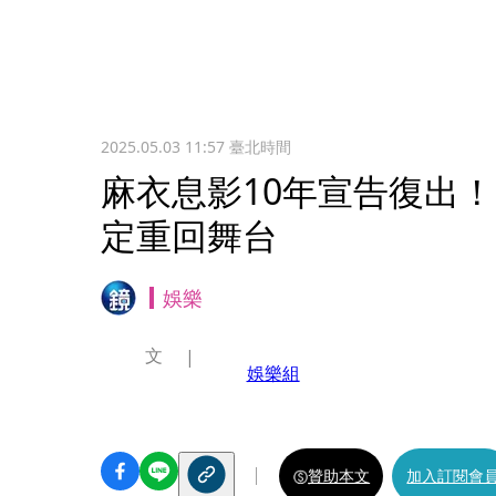
2025.05.03 11:57
臺北時間
麻衣息影10年宣告復出
定重回舞台
娛樂
文
娛樂組
贊助本文
加入訂閱會