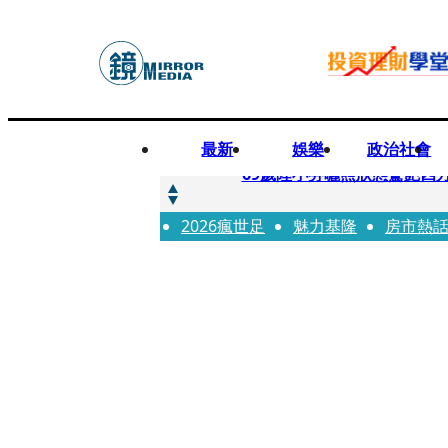
最新
娛樂
政治社會
快訊
69歲陸小芬曬照狀態驚艷四
2026瘋世足
快訊
魅力基隆
房市熱
不動產放款風險遽增 金管會
快訊
真相大白！慈濟購疫苗遭詐1