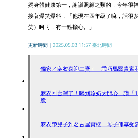
媽身體健康第一，謝謝照顧之類的，今年很
接著爆笑爆料，「他現在四年級了嘛，話很
笑）呵呵，有一點擔心。」
更新時間｜
2025.05.03 11:57
臺北時間
獨家／麻衣喜迎二寶！ 乖巧馬爾貴賓
麻衣回台灣了！喝到珍奶太開心 讚「
脆
麻衣帶兒子到名古屋賞櫻 母子倆享受