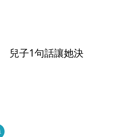
！ 兒子1句話讓她決
員