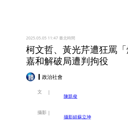
2025.05.05 11:47
臺北時間
柯文哲、黃光芹遭狂罵「
嘉和解破局遭判拘役
政治社會
文
陳凱俊
攝影
攝影組
蘇立坤