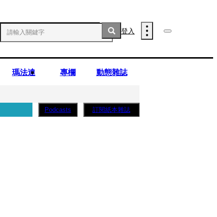
登入
瑪法達
專欄
動態雜誌
訂閱紙本雜誌
Podcasts