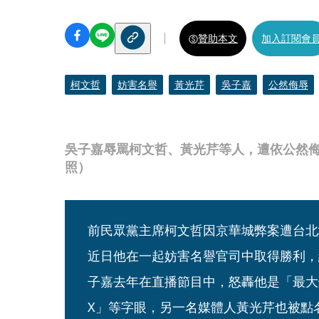
贊助本文
加入訂閱會
柯文哲
妨害名譽
黃光芹
吳子嘉
公然侮辱
吳子嘉辱罵柯文哲、黃光芹等人，遭依公然侮
照）
前民眾黨主席柯文哲因京華城弊案遭台北
近日他在一起妨害名譽官司中取得勝利，
子嘉去年在直播節目中，怒轟他是「最大
X」等字眼，另一名媒體人黃光芹也被點