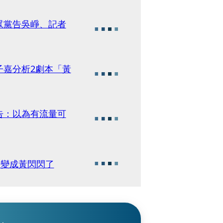
眾黨告吳崢、記者
子嘉分析2劇本「黃
告：以為有流量可
：變成黃閃閃了