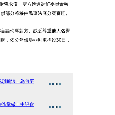
事附帶求償，雙方透過調解委員會斡
求償部分將移由民事法庭分案審理。
鄙言語侮辱對方、缺乏尊重他人名譽
解，依公然侮辱罪判處拘役30日，
佩琪噴淚：為何要
變造黨徽！中評會