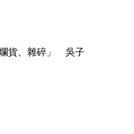
爛貨、雜碎」 吳子