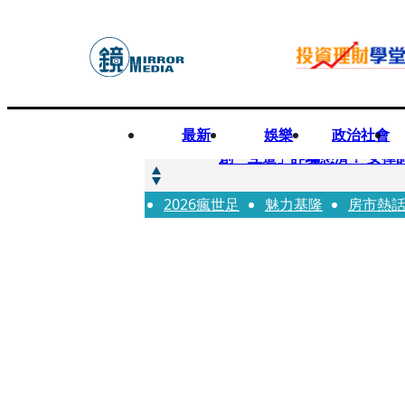
最新
娛樂
政治社會
快訊
創「互道」詐騙慈濟！ 女律
2026瘋世足
快訊
魅力基隆
房市熱
前時力黨魁表態「反對刪公
快訊
六強片齊聚桃影 小薰《祖