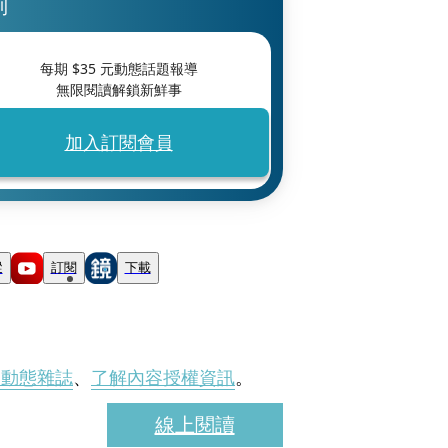
刊
每期 $
35
元動態話題報導
無限閱讀解鎖新鮮事
加入訂閱會員
蹤
訂閱
下載
刊動態雜誌
、
了解內容授權資訊
。
線上閱讀