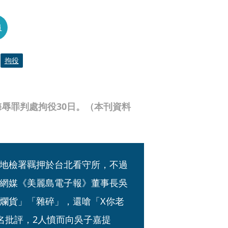
員
拘役
辱罪判處拘役30日。（本刊資料
地檢署羈押於台北看守所，不過
網媒《美麗島電子報》董事長吳
爛貨」「雜碎」，還嗆「X你老
名批評，2人憤而向吳子嘉提