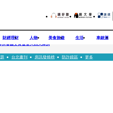
財經理財
人物
美食旅遊
生活
車錶酒
師供養義父黃金全入四大庫房
話題
台北畫刊
房訊發燒榜
防詐鏡區
更多
視預算」 盼在野三思：改凍結處理受質疑項目
先鬼》回桃影娘家 《長安的荔枝》桃影加映一票難求