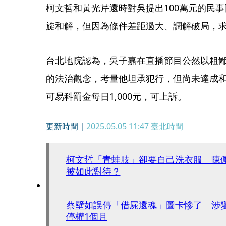
柯文哲和黃光芹還時對吳提出100萬元的民
旋和解，但因為條件差距過大、調解破局，
台北地院認為，吳子嘉在直播節目公然以粗
的法治觀念，考量他坦承犯行，但尚未達成和
可易科罰金每日1,000元，可上訴。
更新時間｜
2025.05.05 11:47
臺北時間
柯文哲「青蛙肢」卻要自己洗衣服 陳
被如此對待？
蔡壁如誤傳「借屍還魂」圖卡慘了 涉
停權1個月