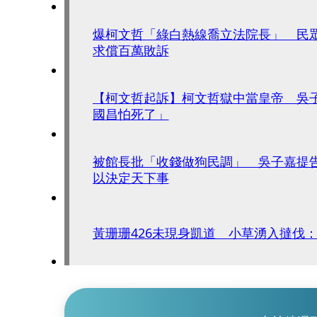
爆柯文哲「綠白熱線喬立法院長」 民
求償百萬敗訴
【柯文哲起訴】柯文哲獄中當皇帝 吳
國昌怕死了」
被館長批「收錢做狗民調」 吳子嘉提
以決定天下事
黃珊珊426未現身凱道 小草湧入撻伐