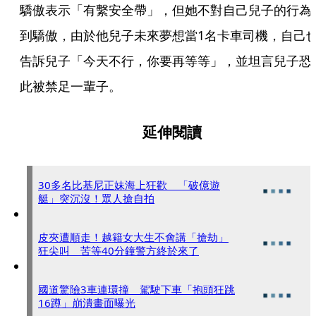
驕傲表示「有繫安全帶」，但她不對自己兒子的行為
到驕傲，由於他兒子未來夢想當1名卡車司機，自己
告訴兒子「今天不行，你要再等等」，並坦言兒子恐
此被禁足一輩子。
延伸閱讀
30多名比基尼正妹海上狂歡 「破億遊
艇」突沉沒！眾人搶自拍
皮夾遭順走！越籍女大生不會講「搶劫」
狂尖叫 苦等40分鐘警方終於來了
國道驚險3車連環撞 駕駛下車「抱頭狂跳
16蹲」崩潰畫面曝光