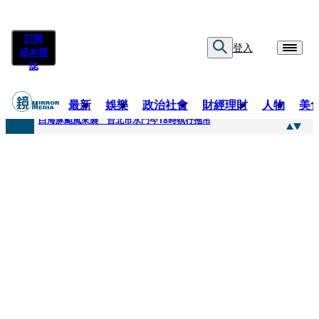
訂閱
登入
紙本雜
誌
最新
娛樂
政治社會
財經理財
人物
美
快訊
白海豚颱風來襲 台北市水門今18時執行拖吊
快訊
AKIRA台北唱到一半突收兒子告白「爸爸I LOVE YOU」 驚喜林志玲同步曝光父親節「披薩蛋糕」
快訊
獨家／TWICE Mina一進華山「天空秒變臉」！ONCE狂風暴雨死守 畫面曝光2.5萬人笑翻