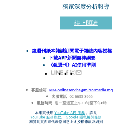
獨家深度分析報導
線上閱讀
鏡週刊紙本雜誌
訂閱電子雜誌
內容授權
下載APP
新聞自律綱要
《鏡週刊》AI使用準則
客服信箱
MM-onlineservice@mirrormedia.mg
客服電話
02-6633-3966
服務時間
週一至週五上午10時至下午6時
本網頁使用
YouTube API 服務
， 詳見
YouTube 服務條款
、
Google 隱私權與條款
瀏覽此頁面即代表您同意上述授權條款及細則