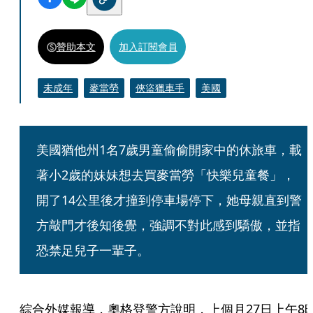
贊助本文
加入訂閱會員
未成年
麥當勞
俠盜獵車手
美國
美國猶他州1名7歲男童偷偷開家中的休旅車，載
著小2歲的妹妹想去買麥當勞「快樂兒童餐」，
開了14公里後才撞到停車場停下，她母親直到警
方敲門才後知後覺，強調不對此感到驕傲，並指
恐禁足兒子一輩子。
綜合外媒報導，奧格登警方說明，上個月27日上午8