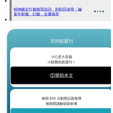
精神鑑定打臉脫罪說詞 剴剴惡保母「編
童年創傷、幻聽」全遭揭穿
支持鏡週刊
小心意大意義
小額贊助鏡週刊！
贊助本文
每期 $
35
元動態話題報導
無限閱讀解鎖新鮮事