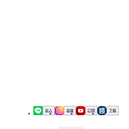
加入
追蹤
訂閱
下載