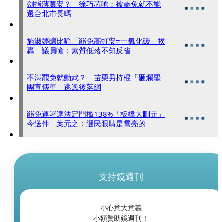
劍指蔣萬安？ 徐巧芯嗆：被罷免就不能
選台北市長嗎
施淑婷瞎比喻「罷免高虹安=一氧化碳」挨
轟 議員嗆：素質低落不知反省
不滿罷免就動武？ 苗栗男持棍「砸爛罷
團宣傳車」逃逸後落網
罷免連署達法定門檻138%「板橋大刪元」
今送件 葉元之：選民眼睛是雪亮的
支持鏡週刊
小心意大意義
小額贊助鏡週刊！