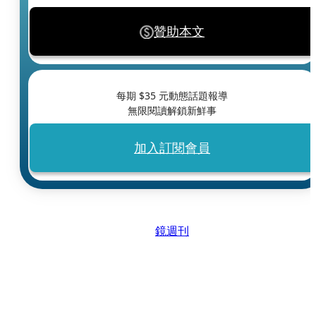
贊助本文
每期 $
35
元動態話題報導
無限閱讀解鎖新鮮事
加入訂閱會員
鏡週刊