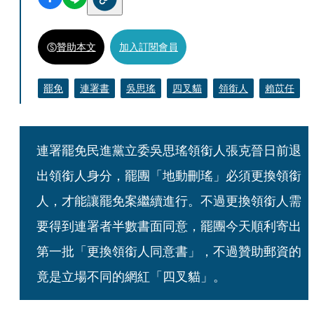
贊助本文
加入訂閱會員
罷免
連署書
吳思瑤
四叉貓
領銜人
賴苡任
連署罷免民進黨立委吳思瑤領銜人張克晉日前退
出領銜人身分，罷團「地動刪瑤」必須更換領銜
人，才能讓罷免案繼續進行。不過更換領銜人需
要得到連署者半數書面同意，罷團今天順利寄出
第一批「更換領銜人同意書」，不過贊助郵資的
竟是立場不同的網紅「四叉貓」。