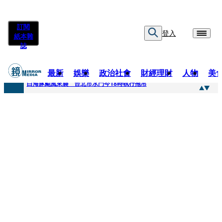
訂閱
登入
紙本雜
誌
最新
娛樂
政治社會
財經理財
人物
美
快訊
白海豚颱風來襲 台北市水門今18時執行拖吊
快訊
AKIRA台北唱到一半突收兒子告白「爸爸I LOVE YOU」 驚喜林志玲同步曝光父親節「披薩蛋糕」
快訊
獨家／TWICE Mina一進華山「天空秒變臉」！ONCE狂風暴雨死守 畫面曝光2.5萬人笑翻