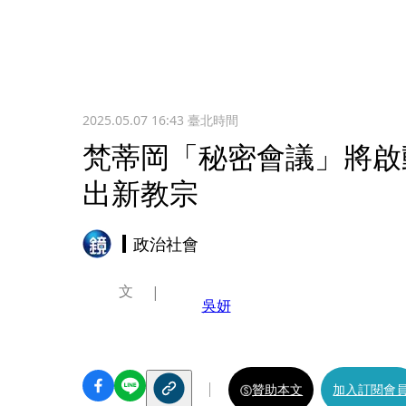
2025.05.07 16:43
臺北時間
梵蒂岡「秘密會議」將啟
出新教宗
政治社會
文
吳妍
贊助本文
加入訂閱會