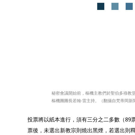
秘密會議開始前，樞機主教們於聖伯多祿教堂
樞機團團長若翰‧雷主持。（翻攝自梵蒂岡新
投票將以紙本進行，須有三分之二多數（89
票後，未選出新教宗則燒出黑煙，若選出則