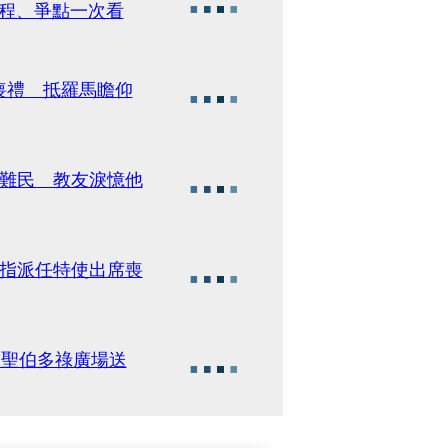
流程、爭點一次看
喪禮 抵羅馬瞻仰
薩難民 教友淚憶他
德指派任特使出席喪
聚聖伯多祿廣場送