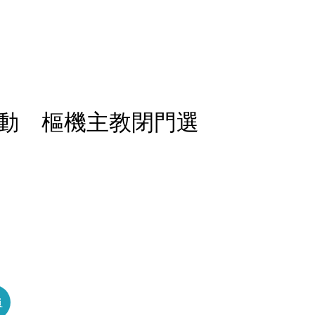
動 樞機主教閉門選
員