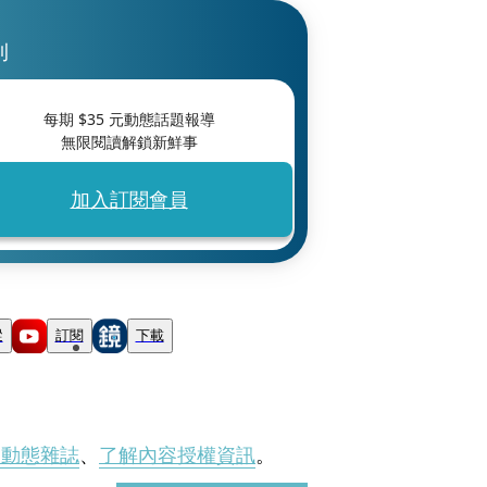
刊
每期 $
35
元動態話題報導
無限閱讀解鎖新鮮事
加入訂閱會員
蹤
訂閱
下載
刊動態雜誌
、
了解內容授權資訊
。