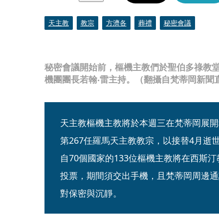
天主教
教宗
方濟各
葬禮
秘密會議
秘密會議開始前，樞機主教們於聖伯多祿教堂
機團團長若翰‧雷主持。（翻攝自梵蒂岡新聞
天主教樞機主教將於本週三在梵蒂岡展開秘密
第267任羅馬天主教教宗，以接替4月逝
自70個國家的133位樞機主教將在西斯汀教堂（
投票，期間須交出手機，且梵蒂岡周邊通
對保密與沉靜。