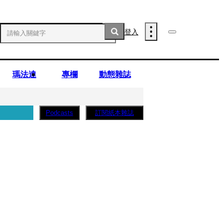
登入
瑪法達
專欄
動態雜誌
訂閱紙本雜誌
Podcasts