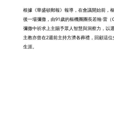
根據《華盛頓郵報》報導，在會議開始前，
後一場彌撒，由91歲的樞機團團長若翰‧雷（Giova
彌撒中祈求上主賜予眾人智慧與洞察力，以選
主教亦曾在2週前主持方濟各葬禮，回顧這位
生涯。