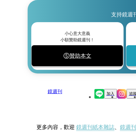
支持鏡週
小心意大意義
小額贊助鏡週刊！
贊助本文
鏡週刊
加入
追
更多內容，歡迎
鏡週刊紙本雜誌
、
鏡週