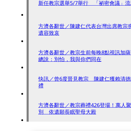
新任教宗選舉5/7舉行 「祕密會議」
方濟各辭世／陳建仁代表台灣出席教宗
遺容致哀
方濟各辭世／教宗生前每晚8點視訊加
總說：別怕，我與你們同在
快訊／曾6度晉見教宗 陳建仁獲賴清
禮
方濟各辭世／教宗葬禮426登場！萬人
別 依遺願長眠聖母大殿