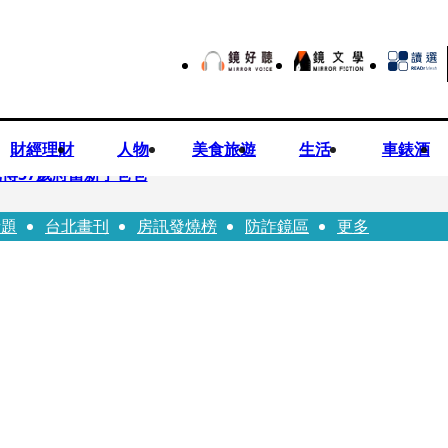
財經理財
人物
美食旅遊
生活
車錶酒
博57歲將當新手爸爸
話題
台北畫刊
房訊發燒榜
防詐鏡區
更多
首登台「1人分飾4角」 觀眾驚艷：錯怪星二代了
歲女友爆當小三「大鬧病房氣孕婦」 姜厚任不忍回應了