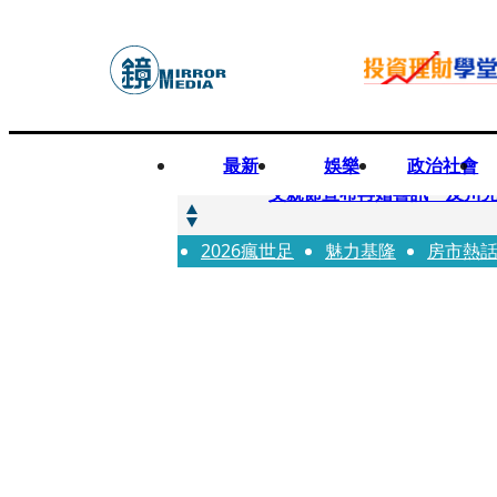
最新
娛樂
政治社會
快訊
父親節宣布再婚喜訊 及川光
2026瘋世足
快訊
魅力基隆
房市熱
改姓斷開阿湯哥！20歲舒莉
快訊
「愛露奶」私訊流出！小24