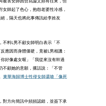
授與被害女師因合寫論文頻有往來，但
對女師起了色心，抱怨老婆性冷感，
拒絕，隔天也將此事傳訊給李姓友
，不料L男不顧女師明白表示「不
反應因而身體僵硬，竟被L男相譏：
「你好像處女喔」「我從來沒有幹過
仍不顧她的意願，撂話說：「不管
。
東華海歸博士性侵女師還嗆「像死
，對方向簡訊中頻頻認錯，並簽下承