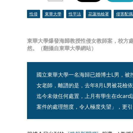
性侵
東華大學
性平法
花蓮地檢署
侵害配偶
東華大學爆發海歸教授性侵女教師案，校方
然。（翻攝自東華大學網站）
國立東華大學一名海歸已婚博士L男，被
女老師，離譜的是，去年8月L男被花檢
迄今未做任何處置，上月有學生在dcar
案件的處理態度，令人極度失望」，更引