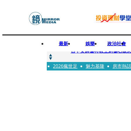
最新
娛樂
政治社會
快訊
台中女師遭特教生刺傷右眼
2026瘋世足
快訊
魅力基隆
房市熱
新聞傳真／男同事追求不成
快訊
財經時事／郭台銘首樁個人投