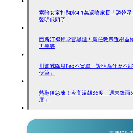
索賠女童打翻水4.1萬還嗆家長「舔乾
聲明低頭了
西斯汀禮拜堂冒黑煙！新任教宗選舉首
再等等
川普喊降息Fed不買單 說明為什麼不
伏筆」
熱翻後急凍！今高溫飆36度 週末鋒面
度」
支持鏡週