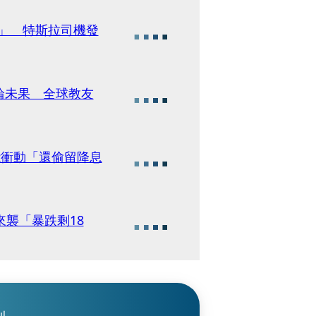
淨」 特斯拉司機發
輪未果 全球教友
能衝動「還偷留降息
來襲「暴跌剩18
刊