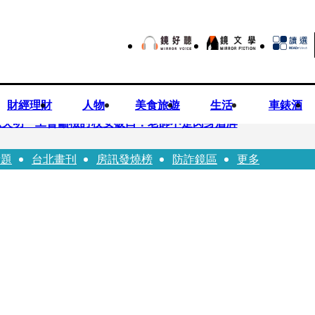
財經理財
人物
美食旅遊
生活
車錶酒
恐失明 工會籲檢討校安破口：老師不是肉身盾牌
話題
台北畫刊
房訊發燒榜
防詐鏡區
更多
跟騷偷拍 台中女師控校方霸凌成幫凶
資登創新板 永悅健康搶當亞洲AI健康第一股