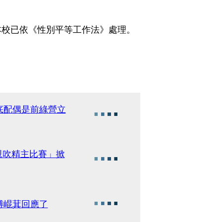
本校已依《性別平等工作法》處理。
。
底配偶是前綠營立
親吹精主比賽」掀
傅崐萁回應了