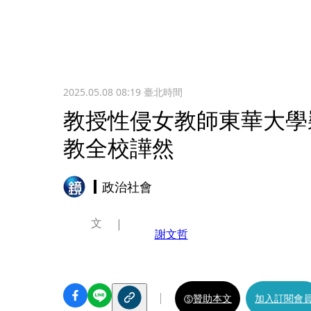
2025.05.08 08:19
臺北時間
教授性侵女教師東華大學
教全校譁然
政治社會
文
謝文哲
贊助本文
加入訂閱會