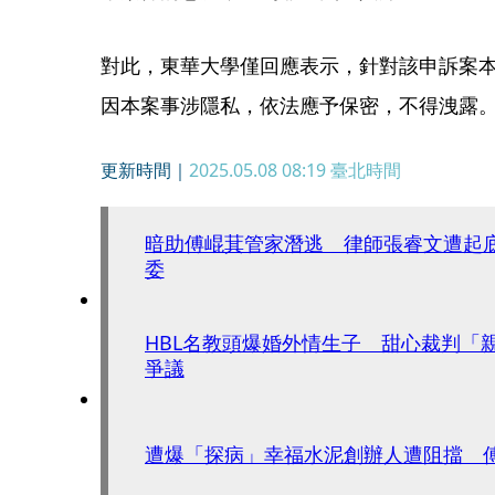
對此，東華大學僅回應表示，針對該申訴案
因本案事涉隱私，依法應予保密，不得洩露
更新時間｜
2025.05.08 08:19
臺北時間
暗助傅崐萁管家潛逃 律師張睿文遭起
委
HBL名教頭爆婚外情生子 甜心裁判「
爭議
遭爆「探病」幸福水泥創辦人遭阻擋 