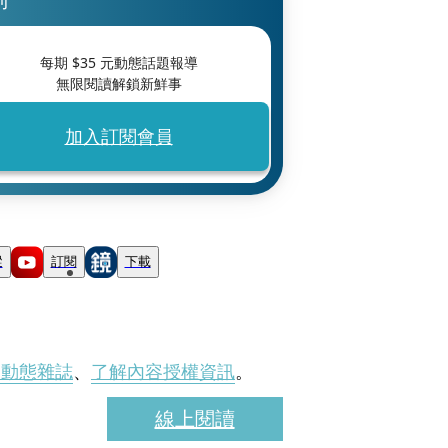
每期 $
35
元動態話題報導
無限閱讀解鎖新鮮事
加入訂閱會員
蹤
訂閱
下載
刊動態雜誌
、
了解內容授權資訊
。
線上閱讀