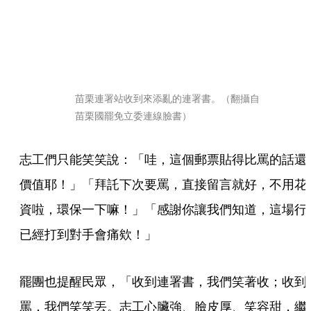
苗栗連署站收到來添亂的連署書。（翻攝自
苗栗國罷免立委連線臉書）
志工們只能笑笑說：「哇，這個郵票貼得比罵的話還
價值耶！」「拜託下次要罵，直接留言就好，不用花
資啦，環保一下嘛！」「感謝你讓我們知道，這場行
已經打到對手會痛欸！」
罷團也提醒民眾，「收到連署書，我們笑著收；收到
罵，我們笑笑丟。志工心臟強、臉皮厚、笑容甜，繼