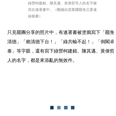
綠營柯建銘、陳其邁、黃偉哲等人的名字被
寫在連署書中。（翻攝自苗栗國罷免立委連
線臉書）
只見罷團分享的照片中，有連署書被塗鴉寫下「罷免
清德」「賴清德下台！」「綠共輸不起！」「倒閣卓
泰」等字眼，還有寫下綠營柯建銘、陳其邁、黃偉哲
人的名字，都是來添亂的無效件。