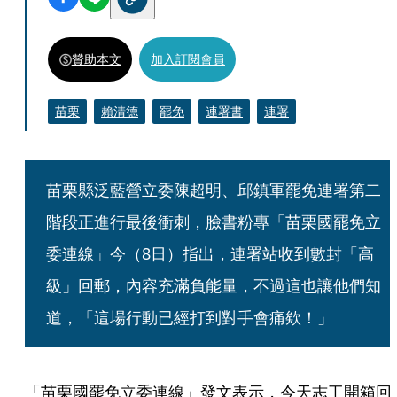
贊助本文
加入訂閱會員
苗栗
賴清德
罷免
連署書
連署
苗栗縣泛藍營立委陳超明、邱鎮軍罷免連署第二
階段正進行最後衝刺，臉書粉專「苗栗國罷免立
委連線」今（8日）指出，連署站收到數封「高
級」回郵，內容充滿負能量，不過這也讓他們知
道，「這場行動已經打到對手會痛欸！」
「苗栗國罷免立委連線」發文表示，今天志工開箱回