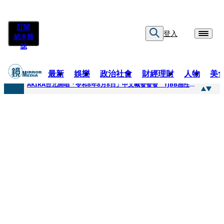
訂閱
登入
紙本雜
誌
最新
娛樂
政治社會
財經理財
人物
美
快訊
AKIRA台北開唱「令和8年8月8日」中文喊發發發 TJBB感性喊「謝謝AKIRA桑」
快訊
台灣新冠期間沒疫苗可打？ 律師列3款嗆：陳時中唯一擋的叫科興
快訊
沉寂12年…鐵肺歌后遇人生低谷 「遭親弟賞巴掌、父親出軌自己閨密」辛酸人生曝光