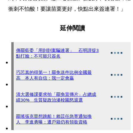
衝刺不怕酸！要讓苗栗更好，快點出來簽連署！」
延伸閱讀
傳罷藍委「用剴剴案騙連署」 石明謹提3
點打臉：不可能只簽名
巧芯真的得第一！罷免送件比例全國最
高 本人有自信：我一定會贏
清大選修課要求拍「罷免宣傳片」占總成
績30% 生質疑政治滲校園怒退選
罷瑤張克晉想跳船！賴苡任急寄通知換
人 李進勇曝：遷戶籍仍有領銜資格