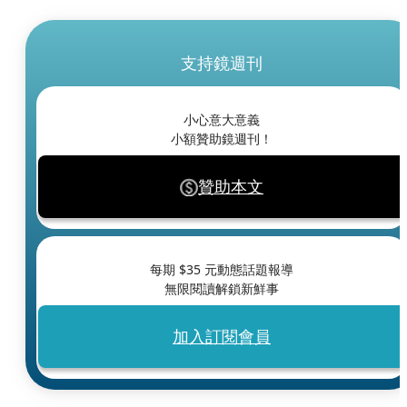
支持鏡週刊
小心意大意義
小額贊助鏡週刊！
贊助本文
每期 $
35
元動態話題報導
無限閱讀解鎖新鮮事
加入訂閱會員