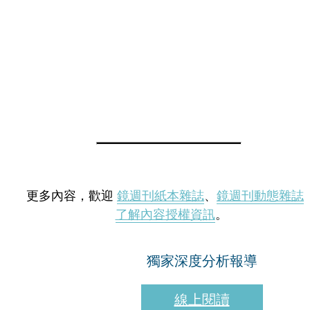
更多內容，歡迎
鏡週刊紙本雜誌
、
鏡週刊動態雜誌
了解內容授權資訊
。
獨家深度分析報導
線上閱讀