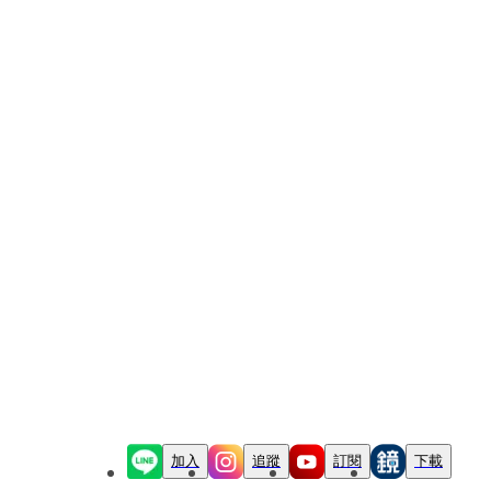
加入
追蹤
訂閱
下載