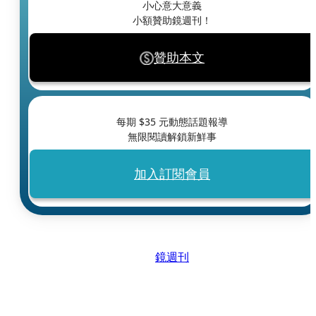
小心意大意義
小額贊助鏡週刊！
贊助本文
每期 $
35
元動態話題報導
無限閱讀解鎖新鮮事
加入訂閱會員
鏡週刊