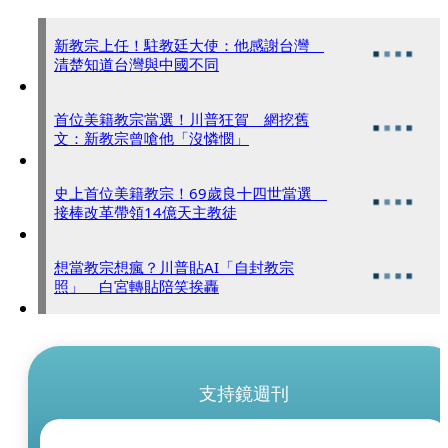
新教宗上任！駐教廷大使：他感謝台灣
清楚知道台灣與中國不同
首位美籍教宗當選！川普狂賀 網挖舊
文：新教宗曾嗆他「沒憐憫」
史上首位美籍教宗！69歲良十四世當選
接棒改革帶領14億天主教徒
想當教宗想瘋？川普貼AI「自封教宗
照」 白宮轉貼陪笑挨轟
支持鏡週刊