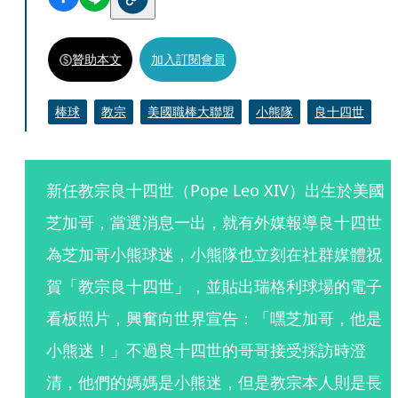
贊助本文
加入訂閱會員
棒球
教宗
美國職棒大聯盟
小熊隊
良十四世
新任教宗良十四世（Pope Leo XIV）出生於美國
芝加哥，當選消息一出，就有外媒報導良十四世
為芝加哥小熊球迷，小熊隊也立刻在社群媒體祝
賀「教宗良十四世」，並貼出瑞格利球場的電子
看板照片，興奮向世界宣告：「嘿芝加哥，他是
小熊迷！」不過良十四世的哥哥接受採訪時澄
清，他們的媽媽是小熊迷，但是教宗本人則是長