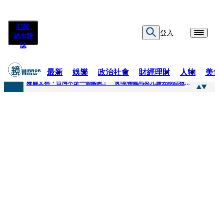
訂閱
登入
紙本雜
誌
最新
娛樂
政治社會
財經理財
人物
美
快訊
鄭麗文稱「台灣不是一個國家」 黃暐瀚曬馬英九過去談話狠打臉
快訊
質疑陳時中「若知情怎沒告知慈濟」 陳以信批：轉移毒油案關注
快訊
慈濟案爆金流疑點！驚見對話「多按1個0」匯4千萬…隔月才發現 律師看傻：貧窮限制想像