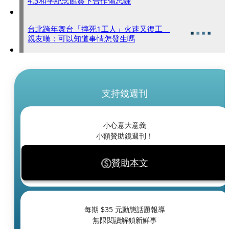
4.3和平紀念館簽下合作備忘錄
台北跨年舞台「摔死1工人」火速又復工
親友嘆：可以知道事情怎發生嗎
支持鏡週刊
小心意大意義
小額贊助鏡週刊！
贊助本文
每期 $
35
元動態話題報導
無限閱讀解鎖新鮮事