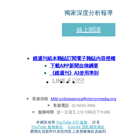
獨家深度分析報導
線上閱讀
鏡週刊紙本雜誌
訂閱電子雜誌
內容授權
下載APP
新聞自律綱要
《鏡週刊》AI使用準則
客服信箱
MM-onlineservice@mirrormedia.mg
客服電話
02-6633-3966
服務時間
週一至週五上午10時至下午6時
本網頁使用
YouTube API 服務
， 詳見
YouTube 服務條款
、
Google 隱私權與條款
瀏覽此頁面即代表您同意上述授權條款及細則