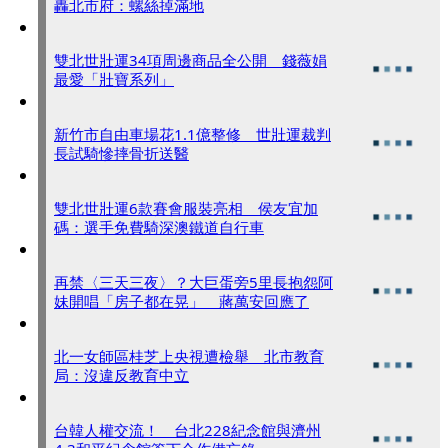
轟北市府：螺絲掉滿地
雙北世壯運34項周邊商品全公開 錢薇娟
最愛「壯寶系列」
新竹市自由車場花1.1億整修 世壯運裁判
長試騎慘摔骨折送醫
雙北世壯運6款賽會服裝亮相 侯友宜加
碼：選手免費騎深澳鐵道自行車
再禁〈三天三夜〉？大巨蛋旁5里長抱怨阿
妹開唱「房子都在晃」 蔣萬安回應了
北一女師區桂芝上央視遭檢舉 北市教育
局：沒違反教育中立
台韓人權交流！ 台北228紀念館與濟州