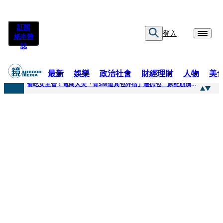
訂閱
登入
紙本雜
誌
最新
娛樂
政治社會
財經理財
人物
美
快訊
偷吃女主管！電商人夫「背SM道具包外宿」遭抓包 原配崩潰求償100萬：從未用過此類
快訊
狂曬柯文哲電子手環形象照 陳佩琪嗨喊太帥「每張都好看」：清清白白
快訊
人心惶惶 ！公所封橋罕請包公「夜斷陰府」幫亡魂伸冤 鹿谷小半天「今年接連3起墜橋」