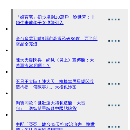
「婚育宅」初步規劃20萬戶 劉世芳：非
婚生未成年子女也能列入
全台多雲到晴3縣市高溫恐破36度 西半部
空品全亮燈
陳大天爆閃兵 網見《炎上》宣傳酸：大
將軍沒當兵啊！？
不只王大陸！陳大天、棒棒堂男星爆閃兵
遭拘提 傳陳零九、大根也涉案
淘寶同款？世壯運大禮包遭酸「大雷
包」 送智慧手錶疑中國貼牌貨
中配「亞亞」離台45天控政治迫害 劉世
芳：依法處置沒模糊空間