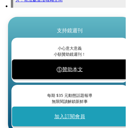
支持鏡週刊
小心意大意義
小額贊助鏡週刊！
贊助本文
每期 $
35
元動態話題報導
無限閱讀解鎖新鮮事
加入訂閱會員