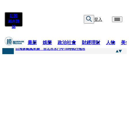
訂閱
登入
紙本雜
誌
最新
娛樂
政治社會
財經理財
人物
美
快訊
白海豚颱風來襲 台北市水門今18時執行拖吊
快訊
AKIRA台北唱到一半突收兒子告白「爸爸I LOVE YOU」 驚喜林志玲同步曝光父親節「披薩蛋糕」
快訊
獨家／TWICE Mina一進華山「天空秒變臉」！ONCE狂風暴雨死守 畫面曝光2.5萬人笑翻