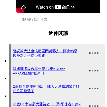
《臥底行動》預告
延伸閱讀
警調擴大追查演藝圈閃兵藝人 阿虎稍早
現身新北檢接受調查
韓國潮牌攻台再一家 快來KODAK
APPAREL快閃店打卡
2個舞台劇即將演出 陳大天遭檢調帶走經
紀公司發聲了
新舊DC宇宙最大受益者 《和平使者》第2