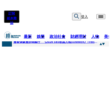
訂閱
登入
紙本雜
誌
最新
娛樂
政治社會
財經理財
人物
美
快訊
邊看偶像邊拚韓國行 《2026 SBS歌謠大戰SUMMER》TVBS直播祭追星福利
快訊
代誌大條火急跳船？ 宏碁派任李文詳接掌兆基屋管2天就喊撤出！
快訊
一句「請回去坐好」 特教生持斷掃把戳女代課老師眼睛大失血近失明