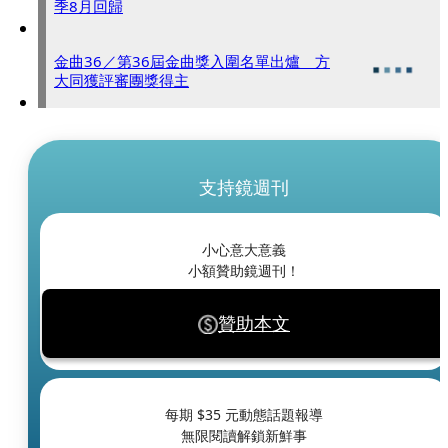
季8月回歸
金曲36／第36屆金曲獎入圍名單出爐 方
大同獲評審團獎得主
支持鏡週刊
小心意大意義
小額贊助鏡週刊！
贊助本文
每期 $
35
元動態話題報導
無限閱讀解鎖新鮮事