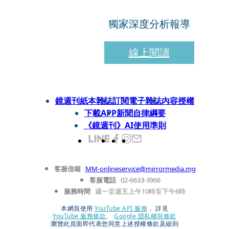
獨家深度分析報導
線上閱讀
鏡週刊紙本雜誌
訂閱電子雜誌
內容授權
下載APP
新聞自律綱要
《鏡週刊》AI使用準則
客服信箱
MM-onlineservice@mirrormedia.mg
客服電話
02-6633-3966
服務時間
週一至週五上午10時至下午6時
本網頁使用
YouTube API 服務
， 詳見
YouTube 服務條款
、
Google 隱私權與條款
瀏覽此頁面即代表您同意上述授權條款及細則