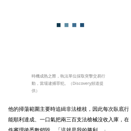
時機成熟之際，執法單位採取突擊交易行
動，當場逮捕罪犯。（Discovery頻道提
供）
他的掃蕩範圍主要時追緝非法槍枝，因此每次臥底行
能順利達成、一口氣把兩三百支法槍械沒收入庫，在
件審理後悉數銷毀，「這就是我的勝利。」