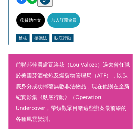
贊助本文
加入訂閱會員
槍枝
槍砲法
臥底行動
前聯邦幹員盧瓦洛茲（Lou Valoze）過去曾任職
於美國菸酒槍炮及爆裂物管理局（ATF），以臥
底身分成功掃蕩無數非法物品，現在他則在全新
紀實影集《臥底行動》（Operation 
Undercover，帶領觀眾目睹這些辦案最前線的
各種風雲變測。