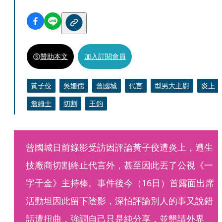
贊助本文
加入訂閱會員
黃子佼
吳姍儒
曾國城
代言
型男大主廚
炎上
詹姆士
切割
王鈞
曾國城日前錄影受訪因評論黃子佼遭炎上，遭生
技廠商切割終止代言外，甚至因此丟了公視《一
字千金》主持棒。事件後今（16日）首露面出席
活動坦因此留下陰影，深怕評論別人的事又說錯
話遭扭曲，強調自己只是純分享，並懇請外界