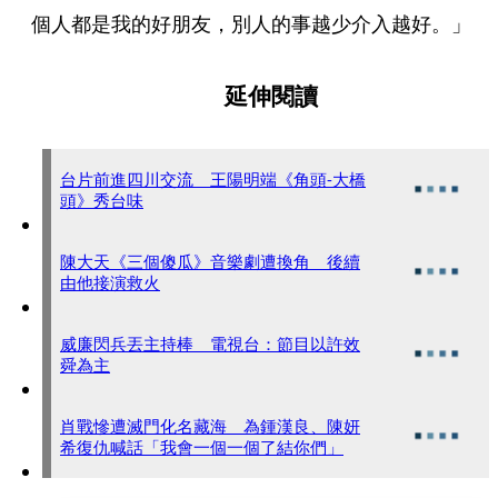
個人都是我的好朋友，別人的事越少介入越好。」
延伸閱讀
台片前進四川交流 王陽明端《角頭-大橋
頭》秀台味
陳大天《三個傻瓜》音樂劇遭換角 後續
由他接演救火
威廉閃兵丟主持棒 電視台：節目以許效
舜為主
肖戰慘遭滅門化名藏海 為鍾漢良、陳妍
希復仇喊話「我會一個一個了結你們」