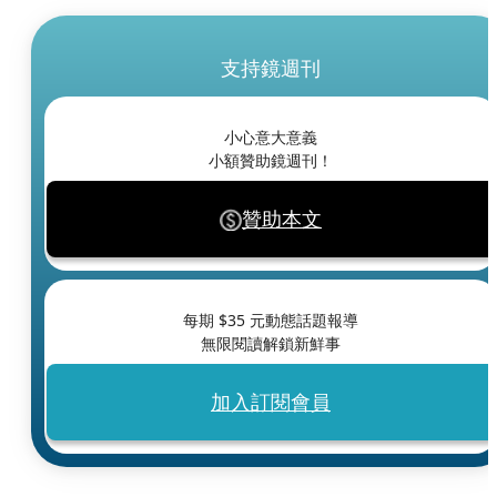
支持鏡週刊
小心意大意義
小額贊助鏡週刊！
贊助本文
每期 $
35
元動態話題報導
無限閱讀解鎖新鮮事
加入訂閱會員