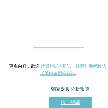
更多內容，歡迎
鏡週刊紙本雜誌
、
鏡週刊動態雜誌
了解內容授權資訊
。
獨家深度分析報導
線上閱讀