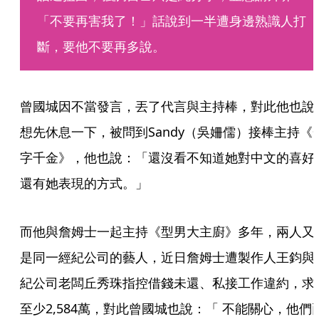
「不要再害我了！」話說到一半遭身邊熟識人打
斷，要他不要再多說。
曾國城因不當發言，丟了代言與主持棒，對此他也說
想先休息一下，被問到Sandy（吳姍儒）接棒主持《
字千金》，他也說：「還沒看不知道她對中文的喜好
還有她表現的方式。」
而他與詹姆士一起主持《型男大主廚》多年，兩人又
是同一經紀公司的藝人，近日詹姆士遭製作人王鈞與
紀公司老闆丘秀珠指控借錢未還、私接工作違約，求
至少2,584萬，對此曾國城也說：「 不能關心，他們