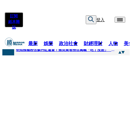
訂閱
登入
紙本雜
誌
最新
娛樂
政治社會
財經理財
人物
美
快訊
明知辣椒粉含蘇丹紅還賣！無良業者撈百萬喊「吃了沒差」 法官打臉判6月不准緩刑
快訊
「無可替代的夥伴離開了我」…張韶涵細數10年時光 悲慟告別：無法相信真的發生了
快訊
又見醫療暴力！耕莘醫院病患失控毆人 院方揭他早是「黑名單」堅決提告