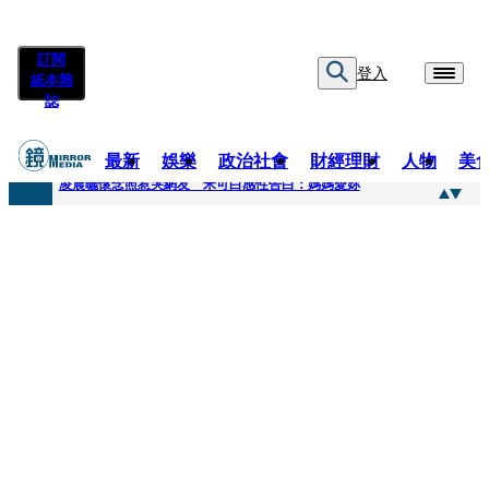
訂閱
登入
紙本雜
誌
最新
娛樂
政治社會
財經理財
人物
美
快訊
凌晨曬懷念照惹哭網友 米可白感性告白：媽媽愛妳
快訊
酸民質疑民進黨「是不是有她裸照？」 黃智賢3點回嗆獲網友讚爆
快訊
姜厚任「老牛找到嫩草」再談小24歲女友 揭七世情緣駁拐坑、暈船破財