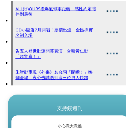
ALL(H)OURS抱爆氣球零距離 感性約定陪
伴到最後
GD小巨蛋7月開唱！票價出爐 全區採實
名制入場
告五人登世壯運開幕表演 合照黃仁勳
「超驚喜！」
朱智勛重現《外傷》名台詞「閉嘴！」嗨
翻全場 衷心告誡遇到這三位男人快跑
支持鏡週刊
小心意大意義