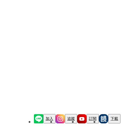
加入
追蹤
訂閱
下載