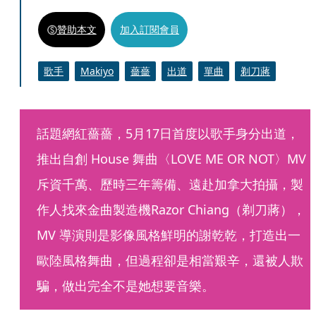
贊助本文
加入訂閱會員
歌手
Makiyo
薔薔
出道
單曲
剃刀蔣
話題網紅薔薔，5月17日首度以歌手身分出道，
推出自創 House 舞曲〈LOVE ME OR NOT〉MV 
斥資千萬、歷時三年籌備、遠赴加拿大拍攝，製
作人找來金曲製造機Razor Chiang（剃刀蔣），
MV 導演則是影像風格鮮明的謝乾乾，打造出一
歐陸風格舞曲，但過程卻是相當艱辛，還被人欺
騙，做出完全不是她想要音樂。