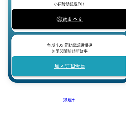
小額贊助鏡週刊！
贊助本文
每期 $
35
元動態話題報導
無限閱讀解鎖新鮮事
加入訂閱會員
鏡週刊