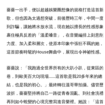
薔薔一出手，便以超越娛樂圈想像的規格打造這首新
歌，但也因為太過想突破，前後歷時三年，中間一度
到詐騙，讓她將水放水流，現在她以擅長的性感形象
裹住極具反差的「溫柔嗓音」，在音樂編排上刻意削
力度、加入柔和層次，使原本印象中張狂不羈的她，
這首節奏時髦的House舞曲中，展現出令神祕性感。
薔薔說：「我跑過全世界所有的大趴小趴，從東區的
巷，到歐美百大DJ現場……這首歌是我20多年來的總
結，也是我的初心。」最終轉往溫哥華拍攝。儘管歷
波折，薔薔堅持將自己一路從青春混亂、到社會洗禮
再到如今蛻變的心境完整寫進音樂裡。她說：「這首