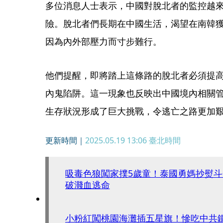
多位消息人士表示，中國對脫北者的監控越
險。脫北者們長期在中國生活，渴望在南韓
因為內外部壓力而寸步難行。
他們提醒，即將踏上這條路的脫北者必須提
內鬼陷阱。這一現象也反映出中國境內相關
生存狀況形成了巨大挑戰，令逃亡之路更加
更新時間｜
2025.05.19 13:06
臺北時間
吸毒色狼闖家撲5歲童！泰國勇媽抄熨
破濺血逃命
小粉紅闖桃園海灘插五星旗！慘吃中共