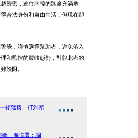
來越嚴密，逃往南韓的路途充滿危
獲得合法身份和自由生活，但現在卻
高警覺，謹慎選擇幫助者，避免落入
管理和監控的嚴峻態勢，對脫北者的
艱難險阻。
斗一頓猛揍 打到頭
鐵拳 海巡署：調