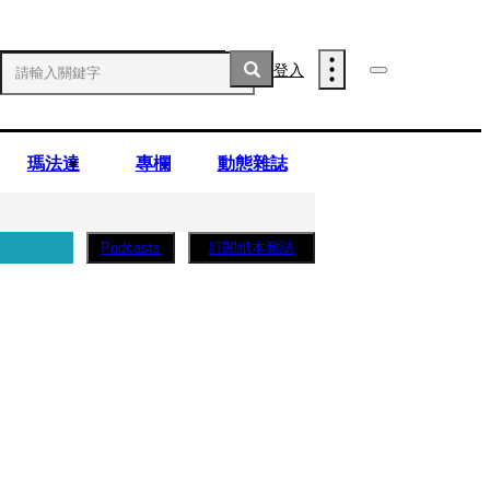
登入
瑪法達
專欄
動態雜誌
訂閱紙本雜誌
Podcasts