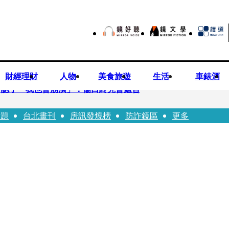
財經理財
人物
美食旅遊
生活
車錶酒
 認了「我也會崩潰」：傷口終究會癒合
話題
台北畫刊
房訊發燒榜
防詐鏡區
更多
3年！ 罕談前夫「像哥哥一樣」曝相處模式
安警一週連破2起「雙駕」