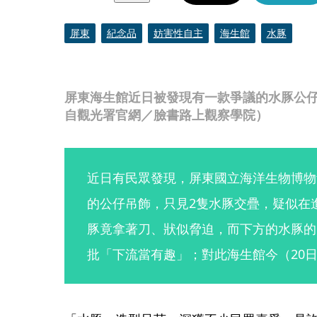
屏東
紀念品
妨害性自主
海生館
水豚
屏東海生館近日被發現有一款爭議的水豚公
自觀光署官網／臉書路上觀察學院）
近日有民眾發現，屏東國立海洋生物博物
的公仔吊飾，只見2隻水豚交疊，疑似在
豚竟拿著刀、狀似脅迫，而下方的水豚的
批「下流當有趣」；對此海生館今（20