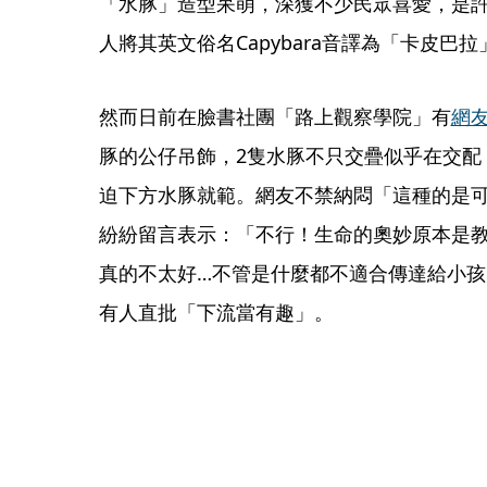
「水豚」造型呆萌，深獲不少民眾喜愛，是
人將其英文俗名Capybara音譯為「卡皮巴
然而日前在臉書社團「路上觀察學院」有
網
豚的公仔吊飾，2隻水豚不只交疊似乎在交配
迫下方水豚就範。網友不禁納悶「這種的是
紛紛留言表示：「不行！生命的奧妙原本是
真的不太好…不管是什麼都不適合傳達給小
有人直批「下流當有趣」。