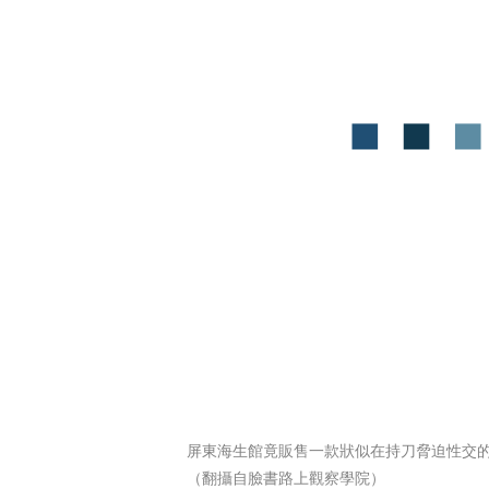
屏東海生館竟販售一款狀似在持刀脅迫性交
（翻攝自臉書路上觀察學院）