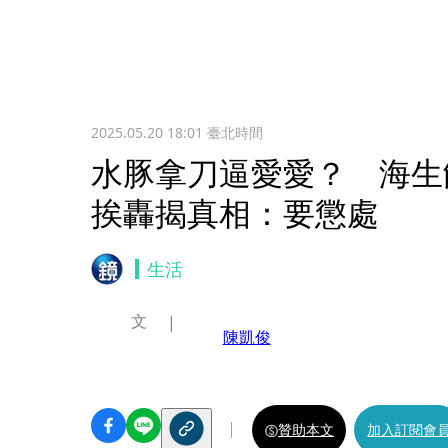
2025.05.20 18:01
臺北時間
水豚拿刀逼愛愛？ 海生
挨轟揭真相：要懲處
生活
文
陳凱俊
贊助本文
加入訂閱會