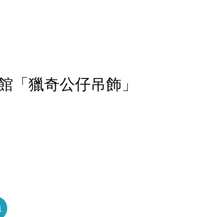
館「獵奇公仔吊飾」
員