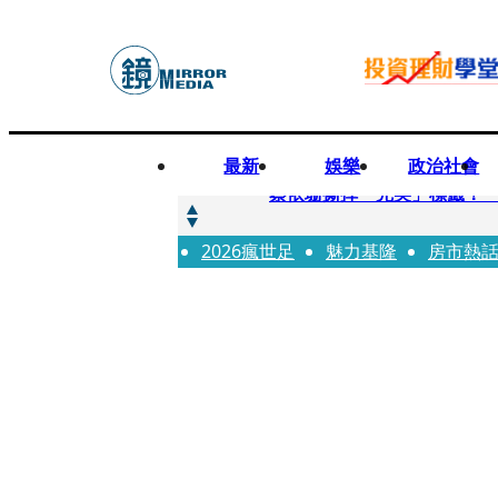
最新
娛樂
政治社會
快訊
蔡依珊撕掉「完美」標籤！
2026瘋世足
快訊
魅力基隆
房市熱
超模米蘭達離婚奧蘭多布魯1
快訊
酒駕加毒駕危險上路 北市大