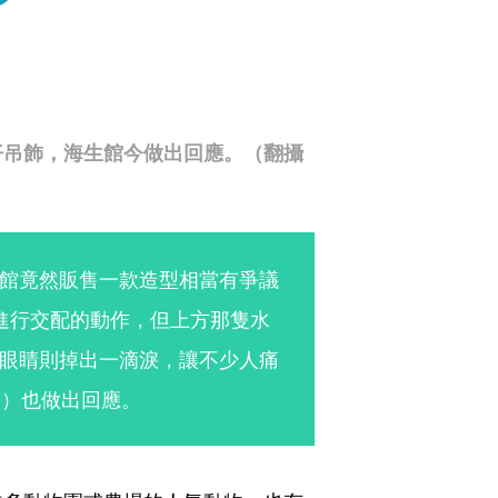
仔吊飾，海生館今做出回應。（翻攝
館竟然販售一款造型相當有爭議
進行交配的動作，但上方那隻水
眼睛則掉出一滴淚，讓不少人痛
日）也做出回應。