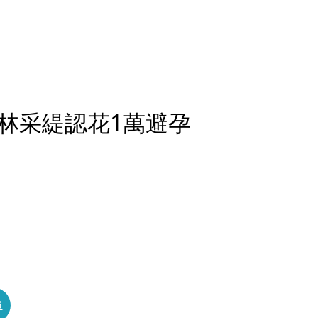
林采緹認花1萬避孕
員