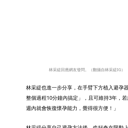
林采緹回應網友發問。（翻攝自林采緹IG）
林采緹也進一步分享，在手臂下方植入避孕
整個過程10分鐘內搞定」，且可維持3年，
週內就會恢復懷孕能力，覺得很方便！」
林采緹分享自己避孕方法後，也好奇在限動