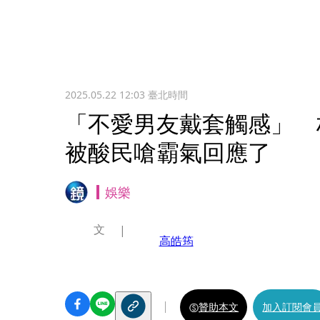
2025.05.22 12:03
臺北時間
「不愛男友戴套觸感」 
被酸民嗆霸氣回應了
娛樂
文
高皓筠
贊助本文
加入訂閱會