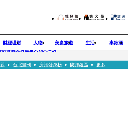
財經理財
人物
美食旅遊
生活
車錶酒
師供養義父黃金全入四大庫房
話題
台北畫刊
房訊發燒榜
防詐鏡區
更多
視預算」 盼在野三思：改凍結處理受質疑項目
先鬼》回桃影娘家 《長安的荔枝》桃影加映一票難求