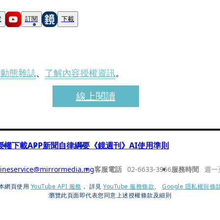
蹤
訂閱
下載
刊動態雜誌
、
了解內容授權資訊
。
線上閱讀
授權
下載APP
新聞自律綱要
《鏡週刊》AI使用準則
ineservice@mirrormedia.mg
客服電話
02-6633-3966
服務時間
週一
本網頁使用
YouTube API 服務
， 詳見
YouTube 服務條款
、
Google 隱私權與條
瀏覽此頁面即代表您同意上述授權條款及細則