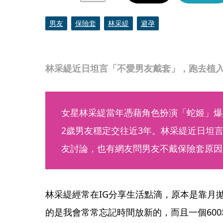
男友
保險套
林采緹
避孕
林采緹近日坦言「不愛男友戴套」，跑去植入
女星林采緹當年憑藉角色扮演「蛇姬」爆
2歲男友穩定交往近3年。林采緹近日坦
友討論，也有網友問男友不戴保險套原因
林采緹經常在IG分享生活點滴，原本是靠月
的是我會常常忘記時間放新的，而且一個60