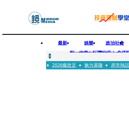
最新
娛樂
政治社會
快訊
創「互道」詐騙慈濟！ 女律
2026瘋世足
快訊
魅力基隆
房市熱
前時力黨魁表態「反對刪公
快訊
六強片齊聚桃影 小薰《祖