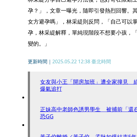
孕？」，文章一曝光，隨即引發熱烈回響。
女方避孕嗎」，林采緹則反問，「自己可以
孕，林采緹解釋，單純現階段不想要小孩，
變的。」
更新時間｜
2025.05.22 12:38
臺北時間
女友與小王「開房加班」遭全家撞見 
爆氣追打
正妹高中老師色誘男學生 被捕前「還
恐GG
黃子佼離婚／黃子佼、孟耿如爆結束5