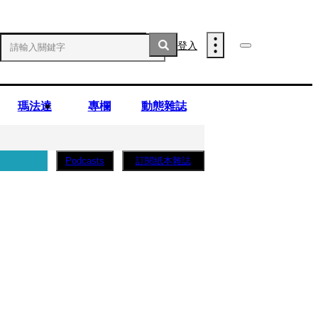
登入
瑪法達
專欄
動態雜誌
訂閱紙本雜誌
Podcasts