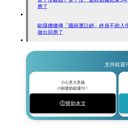
應了
歐陽娜娜傳「國籍遭註銷」終身不能入
做出回應了
支持鏡週
小心意大意義
小額贊助鏡週刊！
贊助本文