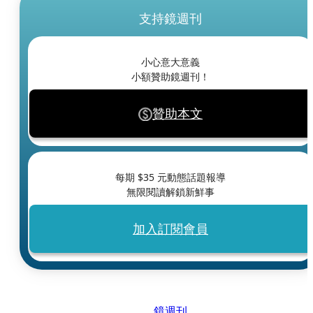
支持鏡週刊
小心意大意義
小額贊助鏡週刊！
贊助本文
每期 $
35
元動態話題報導
無限閱讀解鎖新鮮事
加入訂閱會員
鏡週刊