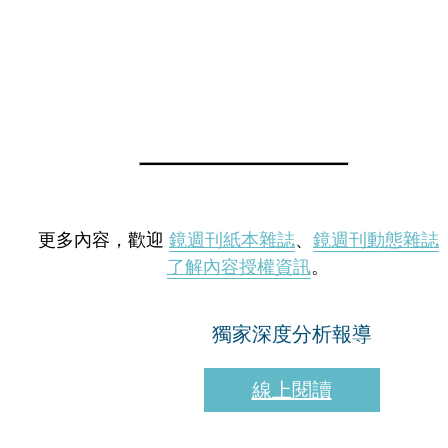
更多內容，歡迎
鏡週刊紙本雜誌
、
鏡週刊動態雜誌
了解內容授權資訊
。
獨家深度分析報導
線上閱讀