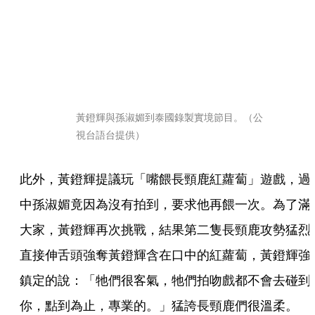
黃鐙輝與孫淑媚到泰國錄製實境節目。（公
視台語台提供）
此外，黃鐙輝提議玩「嘴餵長頸鹿紅蘿蔔」遊戲，過
中孫淑媚竟因為沒有拍到，要求他再餵一次。為了滿
大家，黃鐙輝再次挑戰，結果第二隻長頸鹿攻勢猛烈
直接伸舌頭強奪黃鐙輝含在口中的紅蘿蔔，黃鐙輝強
鎮定的說：「牠們很客氣，牠們拍吻戲都不會去碰到
你，點到為止，專業的。」猛誇長頸鹿們很溫柔。