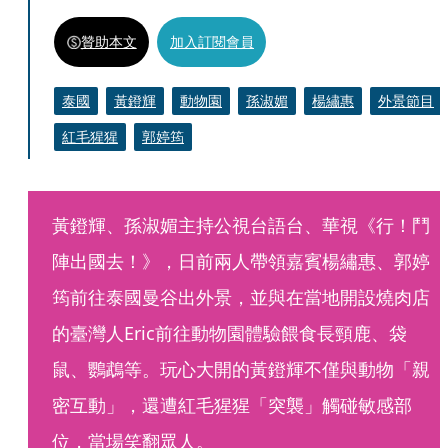
贊助本文
加入訂閱會員
泰國
黃鐙輝
動物園
孫淑媚
楊繡惠
外景節目
紅毛猩猩
郭婷筠
黃鐙輝、孫淑媚主持公視台語台、華視《行！鬥
陣出國去！》，日前兩人帶領嘉賓楊繡惠、郭婷
筠前往泰國曼谷出外景，並與在當地開設燒肉店
的臺灣人Eric前往動物園體驗餵食長頸鹿、袋
鼠、鸚鵡等。玩心大開的黃鐙輝不僅與動物「親
密互動」，還遭紅毛猩猩「突襲」觸碰敏感部
位，當場笑翻眾人。