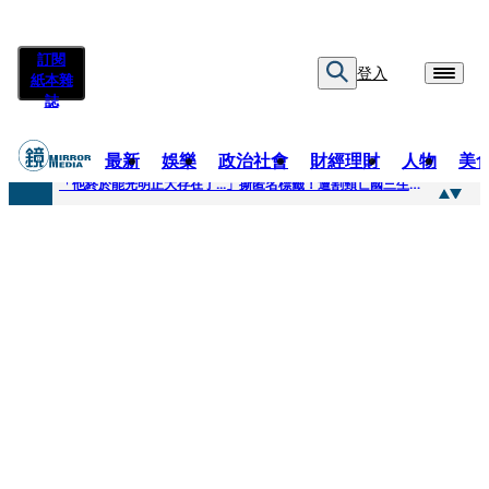
訂閱
登入
紙本雜
誌
最新
娛樂
政治社會
財經理財
人物
美
快訊
「他終於能光明正大存在了...」撕匿名標籤！遭割頸亡國三生「楊承勳」真名解禁 乾妹法庭抗辯引眾怒
快訊
12歲女兒天天幫化妝 孫儷有個專屬化妝師還讚媽媽底子好
快訊
相機忘在澎湖民宿被誤當垃圾丟！百萬YTR衝掩埋場直播「開挖50噸垃圾山」 怕私人片外流...