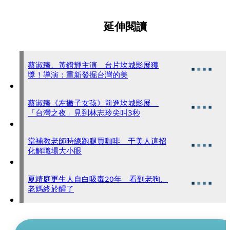
延伸閱讀
蔡淑臻、黃鐙輝主演 台片坎城影展獲
獎！導演：重新發掘台灣的美
蔡淑臻《左撇子女孩》前進坎城影展
「台灣之夜」見到林志玲尖叫3秒
當補教老師時總跑腿買咖啡 于美人這招
化解職場大小眼
夏靖庭更生人自白吸毒20年 看到老狗、
老媽終於醒了