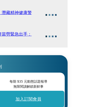
」潛藏精神健康警
麥當勞緊急出手：
刊
每期 $
35
元動態話題報導
無限閱讀解鎖新鮮事
加入訂閱會員