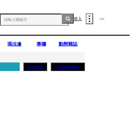
登入
瑪法達
專欄
動態雜誌
訂閱紙本雜誌
Podcasts