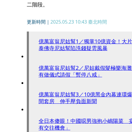
二階段。
更新時間｜
2025.05.23 10:43
臺北時間
億萬富翁尼姑幫1／獨掌10億資金！
泰佛寺尼姑幫陷洗錢疑雲風暴
億萬富翁尼姑幫2／尼姑戴假髮極樂海灘
有做儀式請假「暫停八戒」
億萬富翁尼姑幫3／10億黑金內幕連環爆
間套房 伸手壓負面新聞
全日本傻眼！中國噁男強抱小嶋陽菜 
有交往機會」