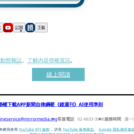
蹤
訂閱
下載
刊動態雜誌
、
了解內容授權資訊
。
線上閱讀
授權
下載APP
新聞自律綱要
《鏡週刊》AI使用準則
ineservice@mirrormedia.mg
客服電話
02-6633-3966
服務時間
週一
本網頁使用
YouTube API 服務
， 詳見
YouTube 服務條款
、
Google 隱私權與條