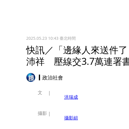
2025.05.23 10:43
臺北時間
快訊／「邊緣人來送件了
沛祥 壓線交3.7萬連署
政治社會
文
洪瑞成
攝影
攝影組