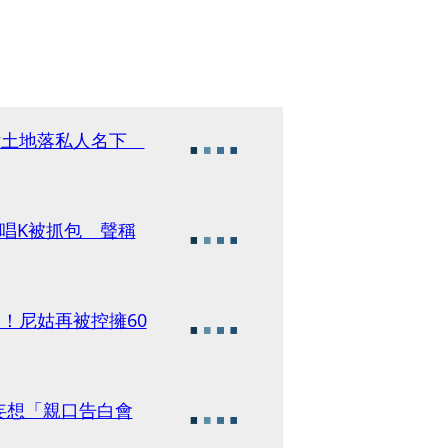
大片土地落私人名下
唱K被抓包 聲稱
！尼姑再被控擁60
妄想「親口告白會