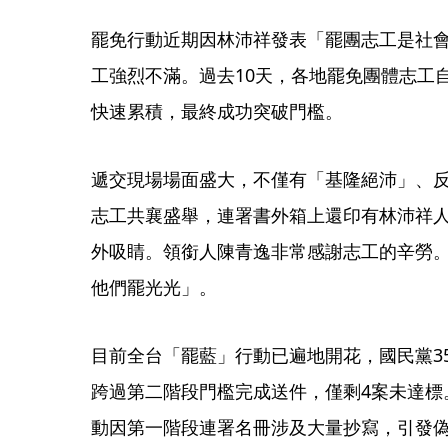
罷免行動近期因林沛祥發表「罷團志工是社
工強烈不滿。過去10天，各地罷免團體志工
快速累積，最終成功突破門檻。
遞交現場場面盛大，不僅有「基隆絕沛」、
志工共襄盛舉，連署書外箱上還印有林沛祥
外吸睛。領銜人陳青逸非常感謝志工的辛勞。3
他們罷光光」。
目前全台「罷藍」行動已遍地開花，國民黨3
跨過第二階段門檻完成送件，僅剩4案未達標
動因第一階段連署名冊涉及大量抄寫，引發