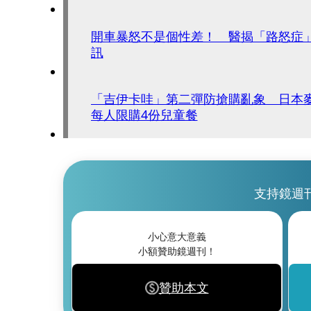
開車暴怒不是個性差！ 醫揭「路怒症
訊
「吉伊卡哇」第二彈防搶購亂象 日本
每人限購4份兒童餐
支持鏡週
小心意大意義
小額贊助鏡週刊！
贊助本文