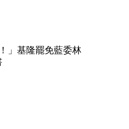
！」基隆罷免藍委林
書