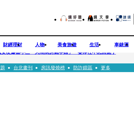
財經理財
人物
美食旅遊
生活
車錶酒
歲女友爆當小三「大鬧病房氣孕婦」 姜厚任不忍回應了
話題
台北畫刊
房訊發燒榜
防詐鏡區
更多
兒媳譚以欣：若愛只在完全順從才給予，就不是無條件的愛
照顧」 兒曬溫馨背影感慨：不計前嫌的真愛