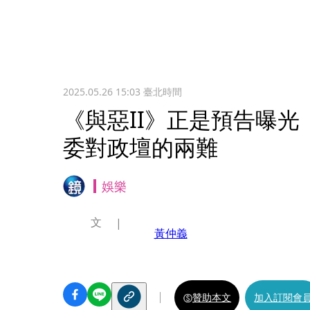
2025.05.26 15:03
臺北時間
《與惡II》正是預告曝
委對政壇的兩難
娛樂
文
黃仲義
贊助本文
加入訂閱會