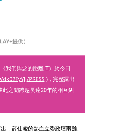
LAY+提供）
《我們與惡的距離 II》於今日
w/dk02FyYJj/PRESS
 )，完整露出
彼此之間跨越長達20年的相互糾
演出，薛仕凌的熱血立委政壇兩難、