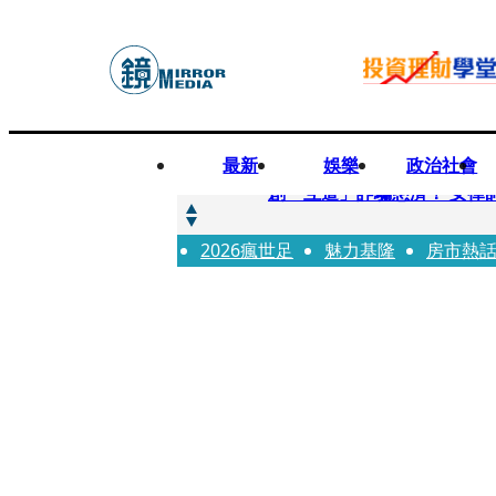
最新
娛樂
政治社會
快訊
創「互道」詐騙慈濟！ 女律
2026瘋世足
快訊
魅力基隆
房市熱
前時力黨魁表態「反對刪公
快訊
六強片齊聚桃影 小薰《祖