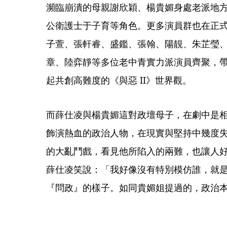
瀕臨崩潰的母親謝欣穎、楊貴媚身處老派地
公衛護士于子育等角色。更多演員群也在正
子萱、張軒睿、盛鑑、張翰、陽靚、朱芷瑩
章、陸弈靜等多位老中青實力派演員齊聚，
起共創高難度的《與惡 II》世界觀。
而薛仕凌與楊貴媚這對政壇母子，在劇中是
飾演熱血的政治人物，在現實與堅持中幾度
的大亂鬥戲，看見他所陷入的兩難，也讓人
薛仕凌笑說：「我好像沒有特別模仿誰，就
『問政』的樣子。如同貴媚姐提過的，政治