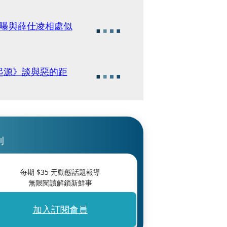
民曝與薛仕凌相處似
起源》談與惡的距
刊
每期 $
35
元動態話題報導
無限閱讀解鎖新鮮事
加入訂閱會員