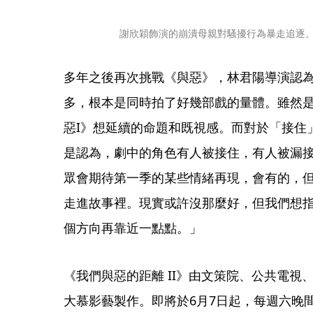
謝欣穎飾演的崩潰母親對騷擾行為暴走追逐。（C
多年之後再次挑戰《與惡》，林君陽導演認
多，根本是同時拍了好幾部戲的量體。雖然
惡I》想延續的命題和既視感。而對於「接住
是認為，劇中的角色有人被接住，有人被漏
眾會期待第一季的某些情緒再現，會有的，
走進故事裡。現實或許沒那麼好，但我們想
個方向再靠近一點點。」
《我們與惡的距離 II》由文策院、公共電視、C
大慕影藝製作。即將於6月7日起，每週六晚間九