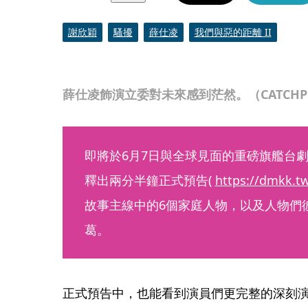
謝欣穎
騷擾
薛仕凌
我們與惡的距離 II
薛仕凌飾演立委對未來感到茫然。（CATCHP
即將於6月7日與全球見面的重磅旗艦台劇
釋出兩分半鐘正式預告( 
https://dmkk.t
故事主線中的6個家庭人物，以及人物們
葛。
正式預告中，也能看到演員們更完整的深刻