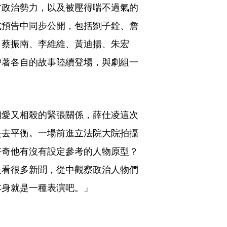
方政治勢力，以及被壓得喘不過氣的
式預告中同步公開，包括劉子銓、詹
、蔡振南、李維維、黃迪揚、朱宏
帶著各自的故事陸續登場，與劇組一
相愛又相殺的緊張關係，薛仕凌這次
失去平衡。一場前進立法院大院拍攝
好奇他有沒有設定參考的人物原型？
是看很多新聞，從中觀察政治人物們
本身就是一種表演吧。」