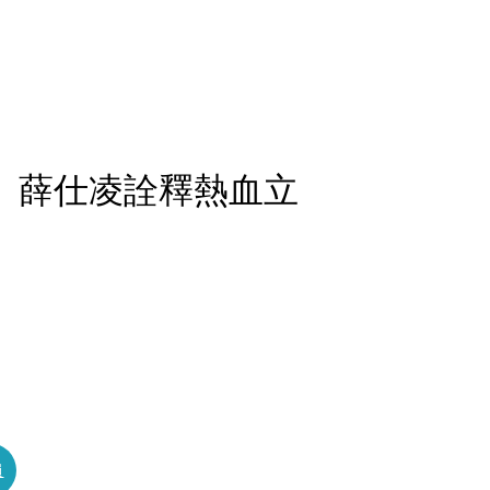
光 薛仕凌詮釋熱血立
員