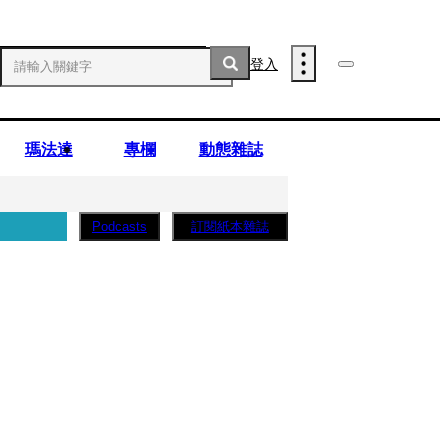
登入
瑪法達
專欄
動態雜誌
訂閱紙本雜誌
Podcasts