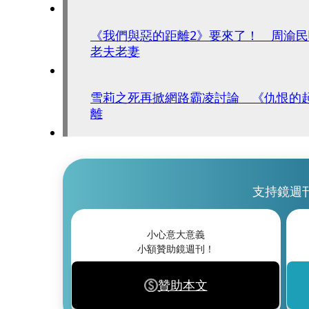
《我們與惡的距離2》要來了！ 周渝
老夫老妻
雪莉之死再掀網路霸凌討論 《仇恨的
離
支持鏡週
小心意大意義
小額贊助鏡週刊！
贊助本文