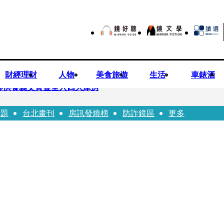
財經理財
人物
美食旅遊
生活
車錶酒
師供養義父黃金全入四大庫房
話題
台北畫刊
房訊發燒榜
防詐鏡區
更多
視預算」 盼在野三思：改凍結處理受質疑項目
先鬼》回桃影娘家 《長安的荔枝》桃影加映一票難求