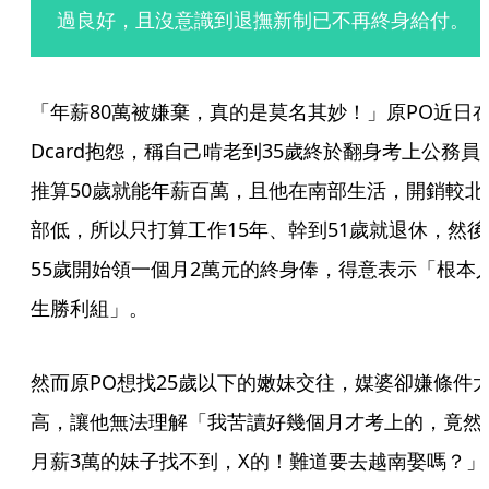
過良好，且沒意識到退撫新制已不再終身給付。
「年薪80萬被嫌棄，真的是莫名其妙！」原PO近日
Dcard抱怨，稱自己啃老到35歲終於翻身考上公務員
推算50歲就能年薪百萬，且他在南部生活，開銷較北
部低，所以只打算工作15年、幹到51歲就退休，然後
55歲開始領一個月2萬元的終身俸，得意表示「根本
生勝利組」。
然而原PO想找25歲以下的嫩妹交往，媒婆卻嫌條件
高，讓他無法理解「我苦讀好幾個月才考上的，竟然
月薪3萬的妹子找不到，X的！難道要去越南娶嗎？」