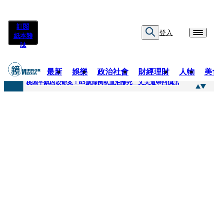
訂閱
登入
紙本雜
誌
最新
娛樂
政治社會
財經理財
人物
美
快訊
桃園平鎮凶殺命案！85歲婦倒臥血泊慘死 丈夫遭帶回偵訊
快訊
狠詐慈濟10.6億！神鬼律師陳昱瑄「親接機BNT抵台」 同框陳時中、張淑芬畫面曝光
快訊
邊看偶像邊拚韓國行 《2026 SBS歌謠大戰SUMMER》TVBS直播祭追星福利