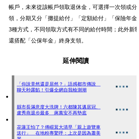
帳戶，未來從該帳戶領取退休金，可選擇一次領或分
領，分期又分「攤提給付」「定額給付」「保險年金
3種方式，不同領取方式有不同的給付時間；此外新
還搭配「公保年金」終身支領。
延伸閱讀
「你說竟然還是居然？」語感都市傳說
聊天秒露餡！引爆全網自我檢測潮
縣市長滿意度大洗牌！六都陳其邁居冠、
盧秀燕退步最多 蔣萬安不再墊底
花蓮王怕了？傅崐萁大清早「親上遊覽車
送行」 在地粉專驚呼：上次是因為蕭美
琴