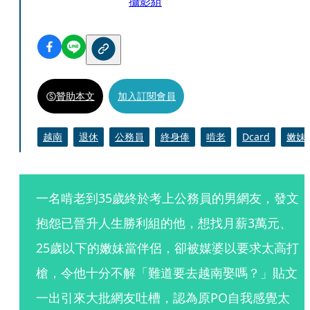
攝影組
贊助本文
加入訂閱會員
越南
退休
公務員
終身俸
啃老
Dcard
嫩妹
一名啃老到35歲終於考上公務員的男網友，發文
抱怨已晉升人生勝利組的他，想找月薪3萬元、
25歲以下的嫩妹當伴侶，卻被媒婆以要求太高打
槍，令他十分不解「難道要去越南娶嗎？」貼文
一出引來大批網友吐槽，認為原PO自我感覺太