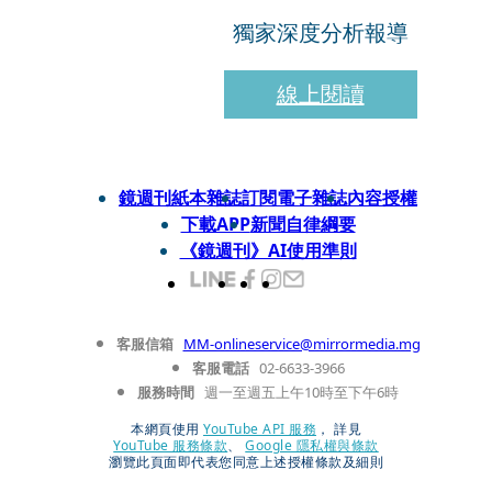
獨家深度分析報導
線上閱讀
鏡週刊紙本雜誌
訂閱電子雜誌
內容授權
下載APP
新聞自律綱要
《鏡週刊》AI使用準則
客服信箱
MM-onlineservice@mirrormedia.mg
客服電話
02-6633-3966
服務時間
週一至週五上午10時至下午6時
本網頁使用
YouTube API 服務
， 詳見
YouTube 服務條款
、
Google 隱私權與條款
瀏覽此頁面即代表您同意上述授權條款及細則