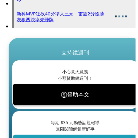
新科MVP狂砍40分準大三元 雷霆2分險勝
灰狼西決率先聽牌
支持鏡週刊
小心意大意義
小額贊助鏡週刊！
贊助本文
每期 $
35
元動態話題報導
無限閱讀解鎖新鮮事