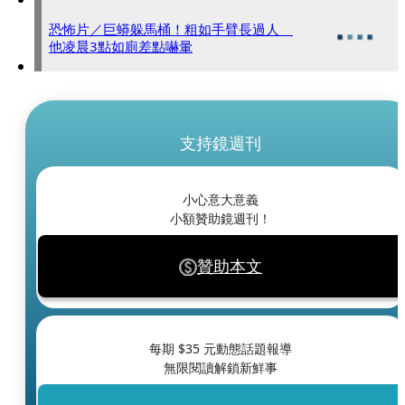
恐怖片／巨蟒躲馬桶！粗如手臂長過人
他凌晨3點如廁差點嚇暈
支持鏡週刊
小心意大意義
小額贊助鏡週刊！
贊助本文
每期 $
35
元動態話題報導
無限閱讀解鎖新鮮事