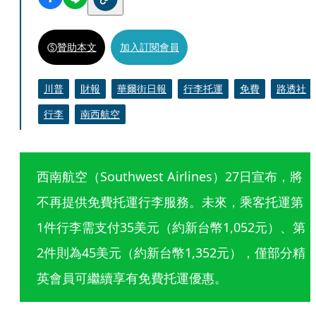
贊助本文
加入訂閱會員
川普
財報
華爾街日報
行李托運
免費
路透社
行李
南西航空
西南航空（Southwest Airlines）27日宣布，將
不再提供免費托運行李服務。未來，乘客托運第
1件行李需支付35美元（約新台幣1,052元）、第
2件則為45美元（約新台幣1,352元），僅部分精
英會員可繼續享有免費托運優惠。