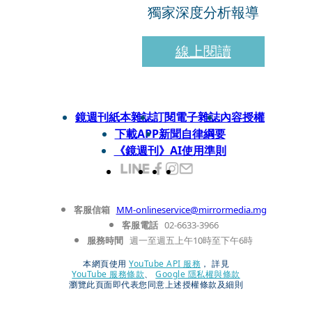
獨家深度分析報導
線上閱讀
鏡週刊紙本雜誌
訂閱電子雜誌
內容授權
下載APP
新聞自律綱要
《鏡週刊》AI使用準則
客服信箱
MM-onlineservice@mirrormedia.mg
客服電話
02-6633-3966
服務時間
週一至週五上午10時至下午6時
本網頁使用
YouTube API 服務
， 詳見
YouTube 服務條款
、
Google 隱私權與條款
瀏覽此頁面即代表您同意上述授權條款及細則