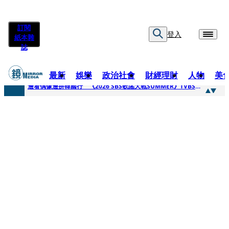
訂閱
登入
紙本雜
誌
最新
娛樂
政治社會
財經理財
人物
美
快訊
邊看偶像邊拚韓國行 《2026 SBS歌謠大戰SUMMER》TVBS直播祭追星福利
快訊
代誌大條火急跳船？ 宏碁派任李文詳接掌兆基屋管2天就喊撤出！
快訊
一句「請回去坐好」 特教生持斷掃把戳女代課老師眼睛大失血近失明