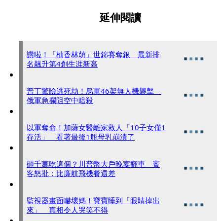
延伸閱讀
讚啦！「柚香林萌」世錦賽奪銀 最新排
名飆升第4創生涯新高
普丁驚險逃死劫！烏軍46架無人機襲擊
俄軍急攔阻空中暗殺
以軍奪命！加薩女醫離家救人「10子女僅1
存活」 看著最後1瓶母乳崩潰了
砸千萬吃這個？川普幣大戶晚宴翻車 賓
客怒批：比廉航飛機餐還差
監視器畫面嚇壞媽！寶寶睡到「眼睛掉出
來」 真相令人哭笑不得