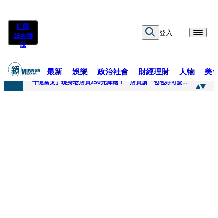
訂閱
登入
紙本雜
誌
最新
娛樂
政治社會
財經理財
人物
美
快訊
「千億富太」現身老店買250元麻糬！ 店員讚「包包好可愛」她笑回：我自己做的
快訊
姜厚任小24歲女友爆當小三、假學歷！ 友「扯郭台銘」曝交往內幕：我們又不像他
快訊
吳昕陽新任無店面零售商業同業公會理事長 提四大策略續走台灣零售業新局