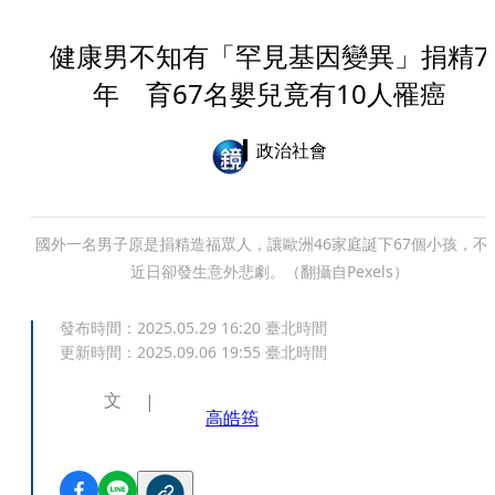
健康男不知有「罕見基因變異」捐精7
年 育67名嬰兒竟有10人罹癌
政治社會
國外一名男子原是捐精造福眾人，讓歐洲46家庭誕下67個小孩，不
近日卻發生意外悲劇。（翻攝自Pexels）
發布時間：
2025.05.29 16:20
臺北時間
更新時間：
2025.09.06 19:55
臺北時間
文
高皓筠