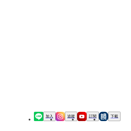
加入
追蹤
訂閱
下載