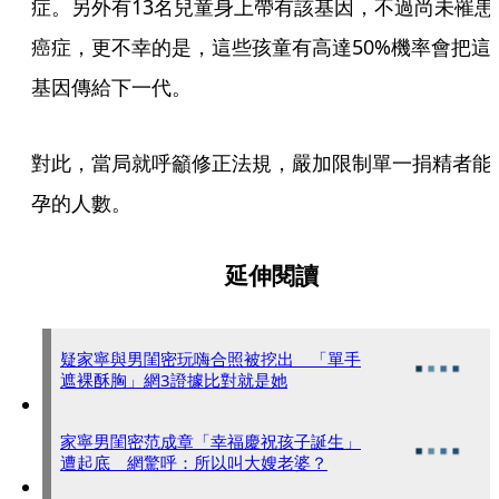
症。另外有13名兒童身上帶有該基因，不過尚未罹患
癌症，更不幸的是，這些孩童有高達50%機率會把這
基因傳給下一代。
對此，當局就呼籲修正法規，嚴加限制單一捐精者能
孕的人數。
延伸閱讀
疑家寧與男閨密玩嗨合照被挖出 「單手
遮裸酥胸」網3證據比對就是她
家寧男閨密范成章「幸福慶祝孩子誕生」
遭起底 網驚呼：所以叫大嫂老婆？