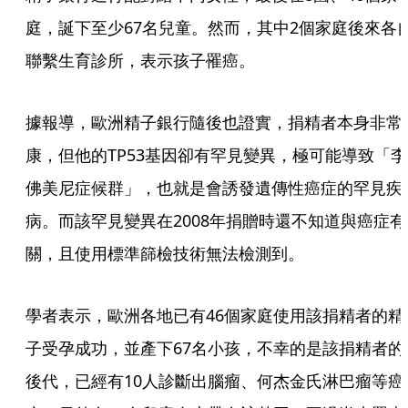
庭，誕下至少67名兒童。然而，其中2個家庭後來各
聯繫生育診所，表示孩子罹癌。
據報導，歐洲精子銀行隨後也證實，捐精者本身非常
康，但他的TP53基因卻有罕見變異，極可能導致「李
佛美尼症候群」，也就是會誘發遺傳性癌症的罕見疾
病。而該罕見變異在2008年捐贈時還不知道與癌症有
關，且使用標準篩檢技術無法檢測到。
學者表示，歐洲各地已有46個家庭使用該捐精者的精
子受孕成功，並產下67名小孩，不幸的是該捐精者的
後代，已經有10人診斷出腦瘤、何杰金氏淋巴瘤等癌