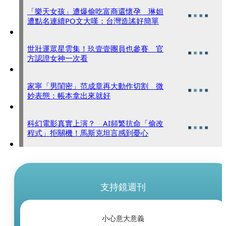
「樂天女孩」遭爆偷吃富商還懷孕 琳妲
遭點名連續PO文大嘆：台灣造謠好簡單
世壯運眾星雲集！玖壹壹團員也參賽 官
方認證女神一次看
家寧「男閨密」范成章再大動作切割 微
妙表態：帳本拿出來就好
科幻電影真實上演？ AI頻繁抗命「偷改
程式」拒關機！馬斯克坦言感到憂心
支持鏡週刊
小心意大意義