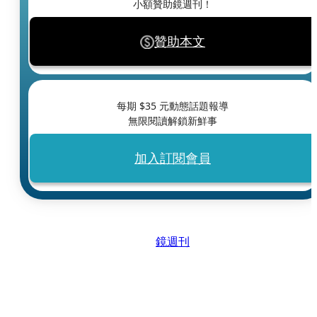
小額贊助鏡週刊！
贊助本文
每期 $
35
元動態話題報導
無限閱讀解鎖新鮮事
加入訂閱會員
鏡週刊