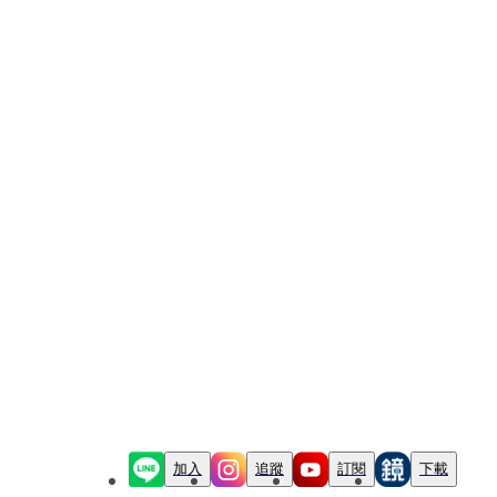
加入
追蹤
訂閱
下載