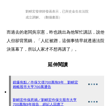
劉畊宏發律師發函表示，已與史金生在法院
成立調解。（翻攝畫面）
而過去的老闆吳宗憲，昨也跳出為他幫忙講話，說他
人但卻背黑鍋，「人紅被蹭，這個事情早就透過法院
決落幕了，所以人家才不想再講了」。
延伸閱讀
鏡爆焦點／作保欠債700萬拖9年 劉畊宏
賴帳股市大亨700萬遭告
劉畊宏作保惹禍／劉畊宏作保欠股市大亨
700萬拖9年挨告 經紀人回應了