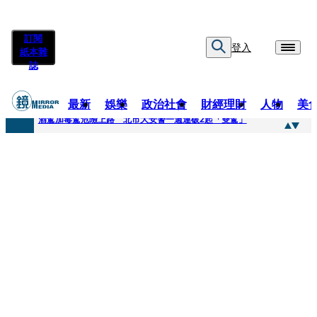
訂閱
登入
紙本雜
誌
最新
娛樂
政治社會
財經理財
人物
美
快訊
酒駕加毒駕危險上路 北市大安警一週連破2起「雙駕」
快訊
Ozone黃文廷、FEniX夏浦洋組「神隊友」 邱以太、林亭莉熱血狂奔殺青淚崩
快訊
AKIRA台北唱到一半突收兒子告白「爸爸I LOVE YOU」 驚喜林志玲同步曝光父親節「披薩蛋糕」