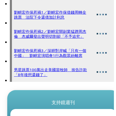
劉畊宏作保惹禍1／劉畊宏作保借錢周轉全
跳票 法院下令還債加計利息
劉畊宏作保惹禍2／劉畊宏開副業猛蹭周杰
倫 杰威爾發出聲明切割卻「不予追究」
劉畊宏作保惹禍3／深耕對岸喊「只有一個
中國」 劉畊宏演唱會1行為觀眾紛離席
男星跳票100萬出走美國當牧師 挨告詐欺
「8年後想還錢了」
支持鏡週刊