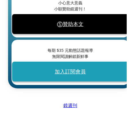
小心意大意義
小額贊助鏡週刊！
贊助本文
每期 $
35
元動態話題報導
無限閱讀解鎖新鮮事
加入訂閱會員
鏡週刊