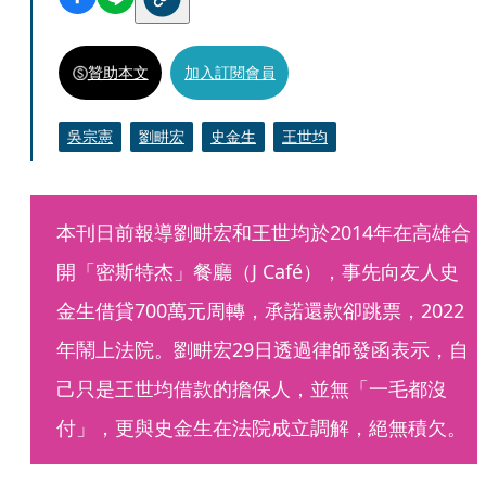
贊助本文
加入訂閱會員
吳宗憲
劉畊宏
史金生
王世均
本刊日前報導劉畊宏和王世均於2014年在高雄合
開「密斯特杰」餐廳（J Café），事先向友人史
金生借貸700萬元周轉，承諾還款卻跳票，2022
年鬧上法院。劉畊宏29日透過律師發函表示，自
己只是王世均借款的擔保人，並無「一毛都沒
付」，更與史金生在法院成立調解，絕無積欠。