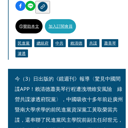
贊助本文
加入訂閱會員
民進黨
總統府
中共
賴清德
共諜
蕭美琴
滲透
今（3）日出版的《鏡週刊》報導〈驚見中國間
諜APP！賴清德蕭美琴行程遭洩增維安風險　綠
營共諜滲透府院黨〉，中國吸收十多年前赴廣州
暨南大學求學的前民進黨資深黨工黃取榮當共
諜，還串聯了民進黨民主學院前副主任邱世元，