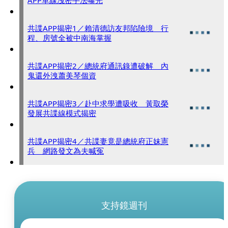
APP單線洩密手法曝光
共諜APP揭密1／賴清德訪友邦陷險境 行
程、房號全被中南海掌握
共諜APP揭密2／總統府通訊錄遭破解 內
鬼還外洩蕭美琴個資
共諜APP揭密3／赴中求學遭吸收 黃取榮
發展共諜線模式揭密
共諜APP揭密4／共諜妻竟是總統府正妹憲
兵 網路發文為夫喊冤
支持鏡週刊