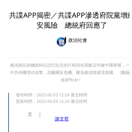
共諜APP揭密／共諜APP滲透府院黨增
安風險 總統府回應了
政治社會
賴清德任副總統時出訪巴拉圭的行程與住宿飯店均被中國掌握，一
中共伺機埋伏攻擊，恐釀國安危機。圖為賴清德過境美國。（翻攝
統府flickr）
發布時間：
2025.06.03 12:24
臺北時間
更新時間：
2025.06.03 12:24
臺北時間
文
謝文哲