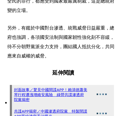
全民的罪行，都應受到國家最嚴厲制裁，這是總統府
變的立場。
另外，有鑑於中國對台滲透、統戰威脅日益嚴重，總
府也強調，各項國安法制與國家韌性強化刻不容緩，
待不分朝野黨派全力支持，團結國人抵抗分化，共同
應來自威權的威脅。
延伸閱讀
封面故事／驚見中國間諜APP！賴清德蕭美
琴行程遭洩增維安風險 綠營共諜滲透府
院黨揭密
共諜APP揭密／中國滲透府院黨 特製間諜