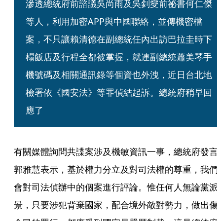
滲透總統府前諮議吳尚雨及吳釗燮前祕書何仁傑
等人，利用加密APP與中國聯絡，並傳機密檔
案，不只讓賴清德在副總統任內出訪巴拉圭時下
榻飯店及行程全都被掌握，就連副總統蕭美琴手
機號碼及相關通訊錄等個資也外洩，近日台北地
檢署依《國安法》等罪偵結起訴。總統府稍早回
應了
有關媒體詢問共諜案涉及機敏資訊一事，總統府發言
郭雅慧表示，基於權力分立及對司法權的尊重，我們
會對司法偵辦中的個案進行評論。惟任何人無論黨派
景，只要涉犯背棄國家，配合境外敵對勢力，做出傷