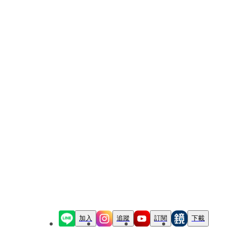
加入
追蹤
訂閱
下載