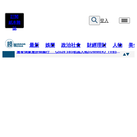
訂閱
登入
紙本雜
誌
最新
娛樂
政治社會
財經理財
人物
美
快訊
邊看偶像邊拚韓國行 《2026 SBS歌謠大戰SUMMER》TVBS直播祭追星福利
快訊
代誌大條火急跳船？ 宏碁派任李文詳接掌兆基屋管2天就喊撤出！
快訊
一句「請回去坐好」 特教生持斷掃把戳女代課老師眼睛大失血近失明