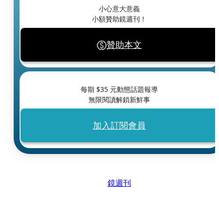
小心意大意義
小額贊助鏡週刊！
贊助本文
每期 $
35
元動態話題報導
無限閱讀解鎖新鮮事
加入訂閱會員
鏡週刊