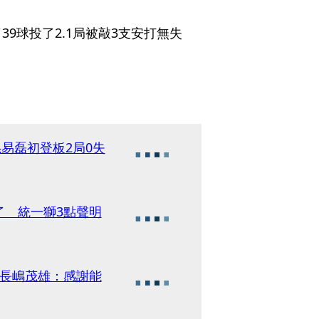
9球投了2.1局被敲3支安打無失
易磊初登板2局0失
了 統一獅3點聲明
友長嶋茂雄：感謝能