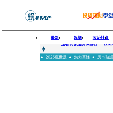
最新
娛樂
政治社會
快訊
邊看偶像邊拚韓國行 《2026
2026瘋世足
快訊
魅力基隆
房市熱
代誌大條火急跳船？ 宏碁派
快訊
一句「請回去坐好」 特教生