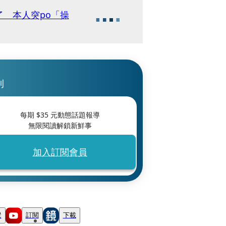
 本人突po「操
刊
每期 $
35
元動態話題報導
無限閱讀解鎖新鮮事
加入訂閱會員
蹤
訂閱
下載