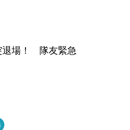
突退場！ 隊友緊急
員