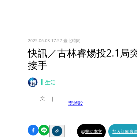
2025.06.03 17:57
臺北時間
快訊／古林睿煬投2.1局
接手
生活
文
李昶毅
贊助本文
加入訂閱會