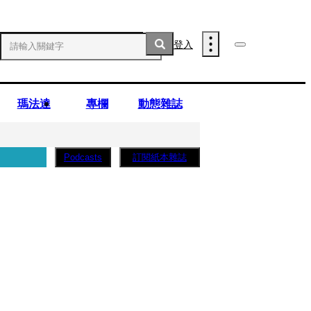
登入
瑪法達
專欄
動態雜誌
訂閱紙本雜誌
Podcasts