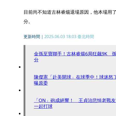
目前尚不知道古林睿煬退場原因，他本場用了3
分。
更新時間｜
2025.06.03 18:03
臺北時間
金孫至寶聯手！古林睿煬6局狂飆9K 孫
分
陳傑憲「赴美開球」在球季中！球迷怒
曝原委
「ON」砲成絕響！ 王貞治悲悼老戰
一起打球