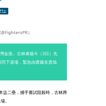
鬥士
ightersPR）
灣金孫」古林睿煬今（3日）先
陪同下退場，緊急由齋藤友貴哉
本盜二壘，捕手嘗試阻殺時，古林蹲
退場。