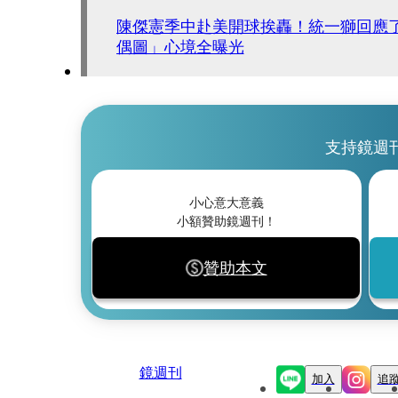
陳傑憲季中赴美開球挨轟！統一獅回應了
偶圖」心境全曝光
支持鏡週
小心意大意義
小額贊助鏡週刊！
贊助本文
鏡週刊
加入
追