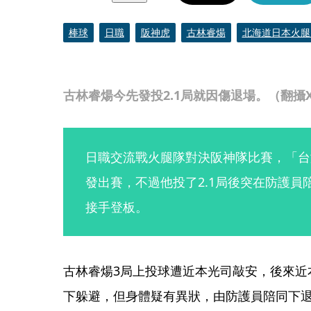
棒球
日職
阪神虎
古林睿煬
北海道日本火腿
古林睿煬今先發投2.1局就因傷退場。（翻攝X@F
日職交流戰火腿隊對決阪神隊比賽，「台
發出賽，不過他投了2.1局後突在防護員
接手登板。
古林睿煬3局上投球遭近本光司敲安，後來近
下躲避，但身體疑有異狀，由防護員陪同下