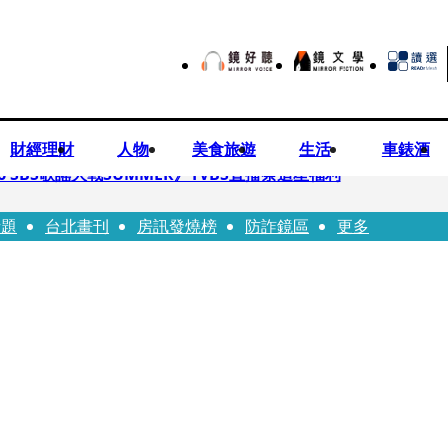
財經理財
人物
美食旅遊
生活
車錶酒
 SBS歌謠大戰SUMMER》TVBS直播祭追星福利
話題
台北畫刊
房訊發燒榜
防詐鏡區
更多
任李文詳接掌兆基屋管2天就喊撤出！
持斷掃把戳女代課老師眼睛大失血近失明