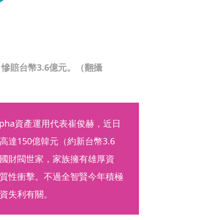
慘賠台幣3.6億元。（翻攝
pha資產運用代表崔俊赫，近日
達150億韓元（約新台幣3.6
國財閥世家，家族擁有雄厚資
質性衝擊。不過全智賢今年積極
資失利有關。