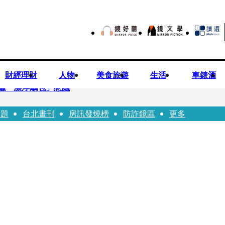
財經理財
人物
美食旅遊
生活
車錶酒
曬「漂浮鵰包」惹議
話題
台北畫刊
房訊發燒榜
防詐鏡區
更多
Bloodline》進軍多倫多 柯林法洛姊弟相挺
本喜劇天才川島雄三 4K修復重返大銀幕