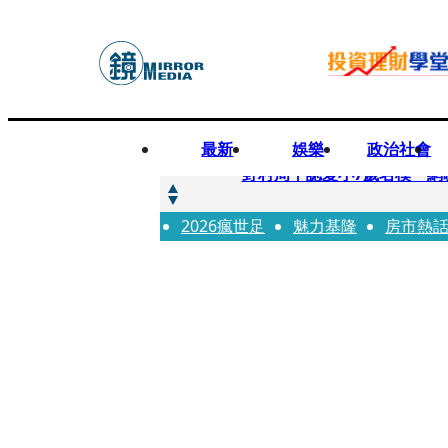
最新
娛樂
政治社會
快訊
野村周平認愛小7歲名模 網
2026瘋世足
快訊
魅力基隆
房市熱
8年磨一劍 陳法拉自編自導《
快訊
笑著笑著就哭了 被遺忘的日