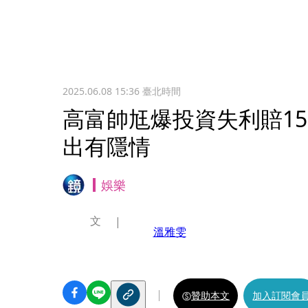
2025.06.08 15:36
臺北時間
高富帥尪爆投資失利賠1
出有隱情
娛樂
文
溫雅雯
贊助本文
加入訂閱會