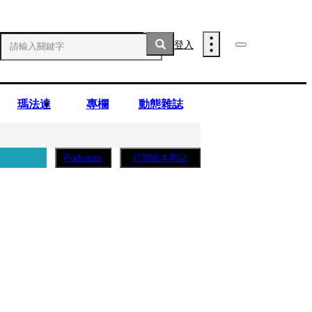
登入
瑪法達
專欄
動態雜誌
訂閱紙本雜誌
Podcasts