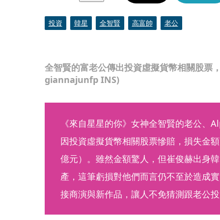
投資
韓星
全智賢
高富帥
老公
全智賢的富老公傳出投資虛擬貨幣相關股票，
giannajunfp INS)
《來自星星的你》女神全智賢的老公、Al
因投資虛擬貨幣相關股票慘賠，損失金額高
億元）。雖然金額驚人，但崔俊赫出身韓
產，這筆虧損對他們而言仍不至於造成實
接商演與新作品，讓人不免猜測跟老公投