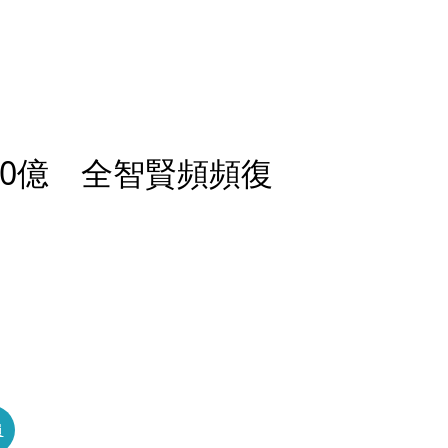
50億 全智賢頻頻復
員