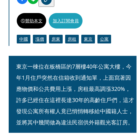
贊助本文
加入訂閱會員
中國
漲價
房東
房租
東京
公寓
東京一棟位在板橋區的7層樓40年公寓大樓，今
年1月住戶突然在信箱收到通知單，上面寫著因
應物價和公共費用上漲，房租最高調漲320%，
許多已經住在這裡長達30年的高齡住戶們，這才
發現公寓所有權人竟已悄悄轉移給中國籍人士，
並將其中幾間做為違法民宿供外籍觀光客訂房。