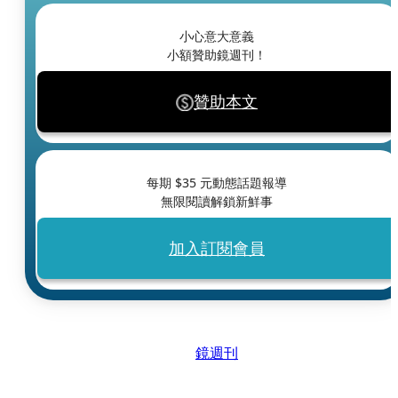
小心意大意義
小額贊助鏡週刊！
贊助本文
每期 $
35
元動態話題報導
無限閱讀解鎖新鮮事
加入訂閱會員
鏡週刊