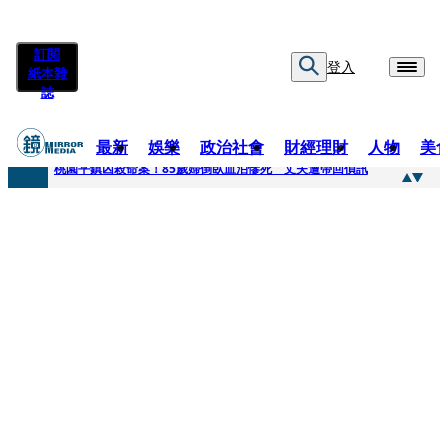
訂閱
登入
紙本雜
誌
最新
娛樂
政治社會
財經理財
人物
美
快訊
桃園平鎮凶殺命案！85歲婦倒臥血泊慘死 丈夫遭帶回偵訊
快訊
狠詐慈濟10.6億！神鬼律師陳昱瑄「親接機BNT抵台」 同框陳時中、張淑芬畫面曝光
快訊
邊看偶像邊拚韓國行 《2026 SBS歌謠大戰SUMMER》TVBS直播祭追星福利