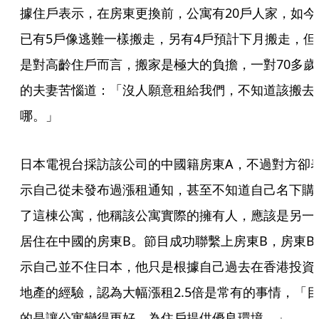
據住戶表示，在房東更換前，公寓有20戶人家，如今
已有5戶像逃難一樣搬走，另有4戶預計下月搬走，但
是對高齡住戶而言，搬家是極大的負擔，一對70多歲
的夫妻苦惱道：「沒人願意租給我們，不知道該搬去
哪。」
日本電視台採訪該公司的中國籍房東A，不過對方卻
示自己從未發布過漲租通知，甚至不知道自己名下購
了這棟公寓，他稱該公寓實際的擁有人，應該是另一
居住在中國的房東B。節目成功聯繫上房東B，房東B
示自己並不住日本，他只是根據自己過去在香港投資
地產的經驗，認為大幅漲租2.5倍是常有的事情，「
的是讓公寓變得更好，為住戶提供優良環境。」