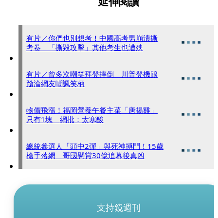
延伸閱讀
有片／你們也別想考！中國高考男崩潰撕
考卷 「撕毀攻擊」其他考生也遭殃
有片／曾多次嘲笑拜登摔倒 川普登機踉
蹌淪網友嘲諷笑柄
物價飛漲！福岡營養午餐主菜「唐揚雞」
只有1塊 網批：太寒酸
總統參選人「頭中2彈」與死神搏鬥！15歲
槍手落網 哥國懸賞30億追幕後真凶
支持鏡週刊